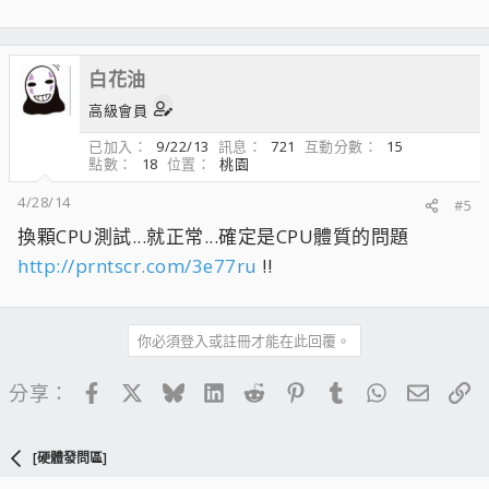
白花油
高級會員
已加入
9/22/13
訊息
721
互動分數
15
點數
18
位置
桃園
4/28/14
#5
換顆CPU測試...就正常...確定是CPU體質的問題
http://prntscr.com/3e77ru
!!
你必須登入或註冊才能在此回覆。
Facebook
X
Bluesky
LinkedIn
Reddit
Pinterest
Tumblr
WhatsApp
電子郵
連
分享：
[硬體發問區]