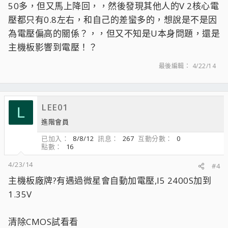
50多，但又馬上降回，，然後發現其他人的V 2核心電
壓都只有0.8左右，和自己的差蠻多的，想說是不是因
為電壓偏高的關係？，，但又不知是U本身問題，還是
主機板影響到電壓！？
最後編輯：
4/22/14
LEE01
L
進階會員
已加入
8/8/12
訊息
267
互動分數
0
點數
16
4/23/14
#4
主機板廠牌?有遇過微星會自動加電壓,I5 2400S加到
1.35V
清除CMOS試看看