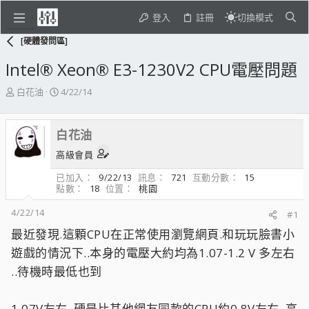
登入
註冊
切換模式
[硬體發問區]
Intel® Xeon® E3-1230V2 CPU電壓問題
主
開
白花油
4/22/14
題
始
發
日
起
期
白花油
人
高級會員
已加入
9/22/13
訊息
721
互動分數
15
點數
18
位置
桃園
4/22/14
#1
最近發現.這顆CPU在正常使用瀏覽網頁.和玩玩臉書小
遊戲的情況下..本身的電壓大約均為1.07-1.2 V 多左右
..待機時最低也到
1.07V左右..硬是比其他網友同款的CPU約0.8V左右..高