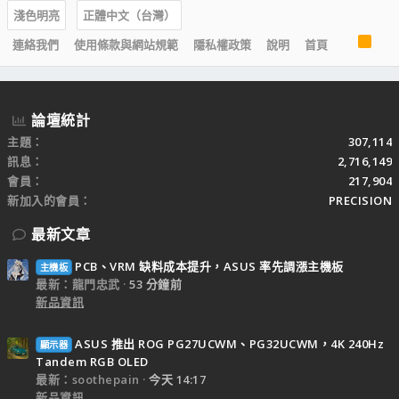
淺色明亮
正體中文（台灣）
R
連絡我們
使用條款與網站規範
隱私權政策
說明
首頁
S
S
論壇統計
主題
307,114
訊息
2,716,149
會員
217,904
新加入的會員
PRECISION
最新文章
PCB、VRM 缺料成本提升，ASUS 率先調漲主機板
主機板
最新：龍門忠武
53 分鐘前
新品資訊
ASUS 推出 ROG PG27UCWM、PG32UCWM，4K 240Hz
顯示器
Tandem RGB OLED
最新：soothepain
今天 14:17
新品資訊