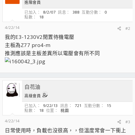
進階會員
已加入
8/2/07
訊息
388
互動分數
0
點數
18
4/22/14
#2
我的E3-1230V2閒置待機電壓
主板為Z77 pro4-m
推測應該是主板差異所以電壓會有所不同
白花油
高級會員
已加入
9/22/13
訊息
721
互動分數
15
點數
18
位置
桃園
4/22/14
#3
日常使用時，負載也沒很高，，但溫度常會一下衝上