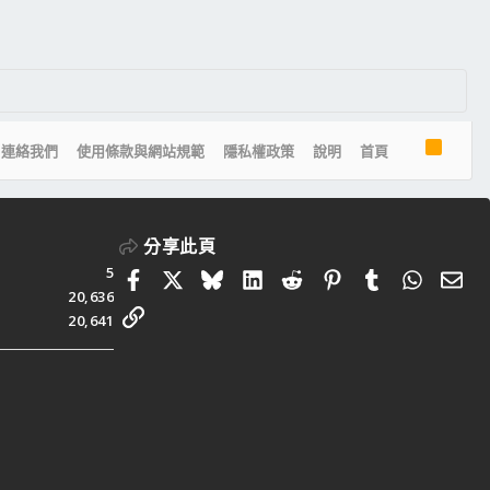
R
連絡我們
使用條款與網站規範
隱私權政策
說明
首頁
S
S
分享此頁
5
Facebook
X
Bluesky
LinkedIn
Reddit
Pinterest
Tumblr
Whats
電
20,636
連結
20,641