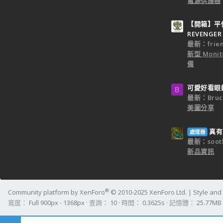
電源供應器
【開箱】平價
REVENGER 
最新：frien
新型 Monit
備
可愛好看眼
B
最新：Bruc
美圖分享
真有
處理器
最新：sooth
新品資訊
®
Community platform by XenForo
© 2010-2025 XenForo Ltd.
|
Style an
寬度
查詢
10
時間
0.3625s
記憶體
25.77MB