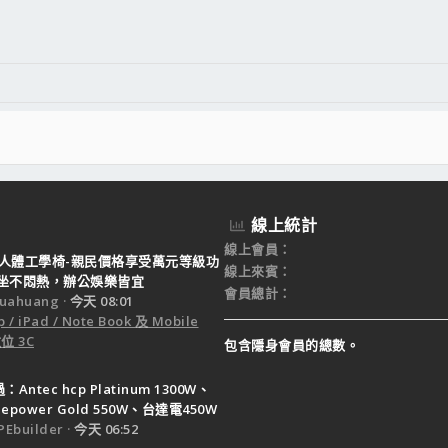
件
結
線上統計
線上會員
 T9人體工學椅-親民價格享受萬元等級功
線上來賓
坐不悶熱，辦公娛樂皆宜
會員總計
uahuang
今天 08:01
 / iPad / Note Book 及 Mobile
位 3C
包含隱身會員的總數。
Antec hcp Platinum 1300W、
ruepower Gold 550W、台達電450W
Ebuilder
今天 06:52