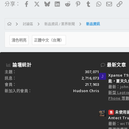
Facebook
X
Bluesky
LinkedIn
Reddit
Pinterest
Tumblr
WhatsApp
電子郵
連
分享：
討論區
新品資訊 / 業界新聞
新品資訊
淺色明亮
正體中文（台灣）
論壇統計
最新文章
主題
307,071
Xpanse
J
訊息
2,716,073
能，夏天久
會員
217,903
最新：john
新加入的會員
Hudson Chris
新型 Laptop
Phone 等數
未使用過：
售
Antect T
最新：wcTP