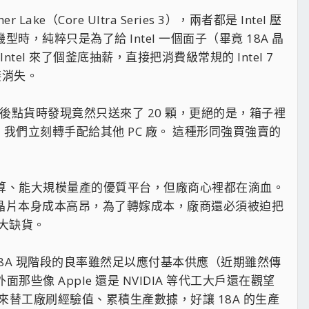
ke（Core Ultra Series 3），兩者都是 Intel 壓
，純粹只是為了給 Intel 一個面子（畢竟 18A 晶
 來了個釜底抽薪，直接把消費級常規的 Intel 7
接消失。
理器，最後點貨時發現竟然只送來了 20 顆，更絕的是，箱子裡
們不要，我們立刻轉手配給其他 PC 廠。 這種形同強買強賣的
與 AI 運算、能大規模量產的優質平台，但廠商心裡都在滴血。
A 晶片本身成本高昂，為了轉嫁成本，廠商還必須被迫把
大缺貨。
坦言，18A 現階段的良率雖然足以應付基本供應（近期雖然傳
那些像 Apple 還是 NVIDIA 等代工大戶還在觀望
出貨量來替工廠刷經驗值、累積生產數據，好讓 18A 的生產