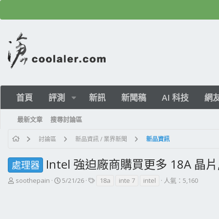
首頁
評測
新訊
新聞稿
AI 科技
網
最新文章
搜尋討論區
討論區
新品資訊 / 業界新聞
新品資訊
Intel 強迫廠商購買更多 18A 晶片,
處理器
主
開
標
soothepain
5/21/26
18a
inte 7
intel
人氣：5,160
題
始
籤
發
日
起
期
人