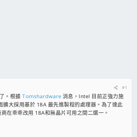
#1
略了。根據
Tomshardware
消息，Intel 目前正強力施
面擴大採用基於 18A 最先進製程的處理器。為了達此
廠商在乖乖改用 18A和無晶片可用之間二選一。