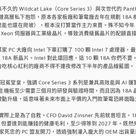
dcat Lake（Core Series 3）與次世代的 Panther La
鏈高層私下抱怨，原本各家板廠和筆電廠去年在規劃 18A 機型時
也還在爬坡），根本沒打算當作主力來賣。殊不知今年 Intel
的 Xeon 伺服器與工業級晶片，導致消費級舊晶片的配額直
C 大廠向 Intel 下單訂購了 100 顆 Intel 7 處
18A 新晶片。Intel 對此還回應，這 10 顆 18A 你
台吃核心紅利的廠商不得不連夜修改下半年的產品線藍圖。
當冠冕堂皇，強調 Core Series 3 系列是兼具高效能
片的主機板至少需要三個月的研發與驗證時間，而且因為 18
被動升級，這意味著未來市面上平價的入門款筆電恐將面臨
實際上是為了自救。CFO David Zinsner 先前就曾
，但要達到能賺錢的健康毛利，至少得等到 2027 年。既然外面
只好拿自家死忠的 PC 盟友開刀，透過強制灌入龐大的 OEM 