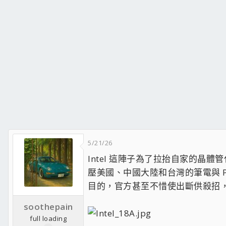
5/21/26
Intel 這陣子為了拉抬自家的晶
壓美國、中國大陸和台灣的筆電與 P
目的，官方甚至不惜使出斷供殺招，直
soothepain
full loading