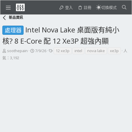
登入
註冊
切換模式
新品資訊
Intel Nova Lake 桌面版有純小
處理器
核? 8 E-Core 配 12 Xe3P 超強內顯
主
開
標
soothepain
7/9/26
12 xe3p
intel
nova lake
xe3p
人
題
始
籤
氣：3,192
發
日
起
期
人