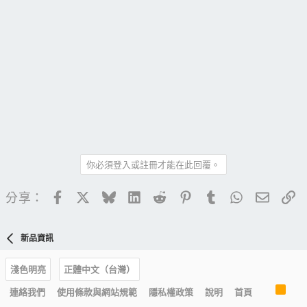
你必須登入或註冊才能在此回覆。
Facebook
X
Bluesky
LinkedIn
Reddit
Pinterest
Tumblr
WhatsApp
電子郵
連
分享：
新品資訊
淺色明亮
正體中文（台灣）
R
連絡我們
使用條款與網站規範
隱私權政策
說明
首頁
S