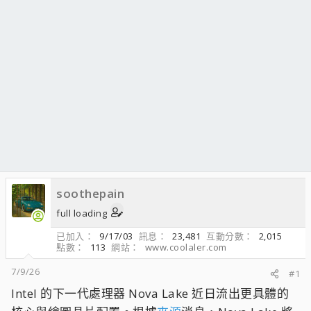
soothepain
full loading
已加入
9/17/03
訊息
23,481
互動分數
2,015
點數
113
網站
www.coolaler.com
7/9/26
#1
Intel 的下一代處理器 Nova Lake 近日流出更具體的