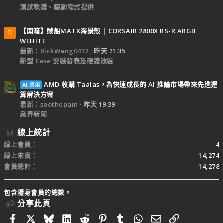
測試軟體、驅動程式提供
【開箱】賊船MATX海景殼 | CORSAIR 2800X RS-R ARGB
R
WEHITE
最新：RickWang0412
昨天 21:35
新型 Case 安裝發表及硬體改裝
AMD 收購 Taalas，為快速成長的 AI 推論市場帶來先進運
AI 應用
算解決方案
最新：soothepain
昨天 19:39
業界新聞
線上統計
線上會員
4
線上來賓
14,274
會員總計
14,278
包含隱身會員的總數。
分享此頁
Facebook
X
Bluesky
LinkedIn
Reddit
Pinterest
Tumblr
WhatsApp
電子郵件
連結