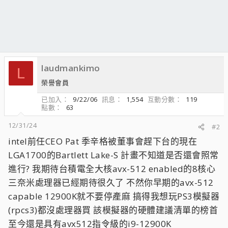
laudmankimo
L
榮譽會員
已加入
9/22/06
訊息
1,554
互動分數
119
點數
63
12/31/24
#2
intel前任CEO Pat 季辛格被董事會趕下台的現在
LGA1700的Bartlett Lake-S 計畫不知道是否還會照常
進行? 我期待台積電全大核avx-512 enabled的8核心
三奈米處理器已經期待很久了 不然你早期的avx-512
capable 12900K就不要停產麻 搞得我想玩PS3模擬器
(rpcs3)都沒處理器買 該模擬器的硬體建議清單的榜首
至今還是具有avx512指令級的i9-12900K