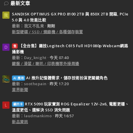
最新文章
SANDISK OPTIMUS GX PRO 8100 2TB 與 850X 2TB 開箱, PCIe
我
5.0 與 4.0 效能比較
最新：我又不乱来
剛剛
新型硬碟 / SSD / 燒錄機 / 各種儲存裝置
【全台售】羅技Logitech C615 Full HD1080p Webcam網路
售
D
攝影機
最新：Day_knight
今天 07:40
鍵盤 / 滑鼠 / 喇叭 / 印表機等外接周邊
AI 推升記憶體需求，儲存技術扮演更關鍵角色
AI 應用
最新：soothepain
昨天 17:20
業界新聞
RTX 5090 玩家實測 ROG Equalizer 12V-2x6, 電壓更穩、
顯示卡
L
溫度更低、還解決 SSD 消失問題
最新：laudmankimo
昨天 16:57
新品資訊