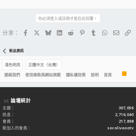
你必須登入或註冊才能在此回覆。
Facebook
X
Bluesky
LinkedIn
Reddit
Pinterest
Tumblr
WhatsApp
電子郵
連
分享：
新品資訊
淺色明亮
正體中文（台灣）
R
連絡我們
使用條款與網站規範
隱私權政策
說明
首頁
S
S
論壇統計
主題
307,056
訊息
2,716,040
會員
217,898
新加入的會員
socoliveootv