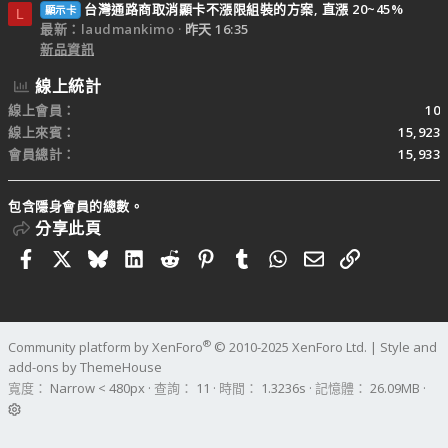
台灣通路商取消顯卡不漲限組裝的方案, 直漲 20~45%
顯示卡
L
最新：laudmankimo
昨天 16:35
新品資訊
線上統計
線上會員
10
線上來賓
15,923
會員總計
15,933
包含隱身會員的總數。
分享此頁
Facebook
X
Bluesky
LinkedIn
Reddit
Pinterest
Tumblr
WhatsApp
電子郵件
連結
®
Community platform by XenForo
© 2010-2025 XenForo Ltd.
|
Style and
add-ons by ThemeHouse
寬度
查詢
11
時間
1.3236s
記憶體
26.09MB