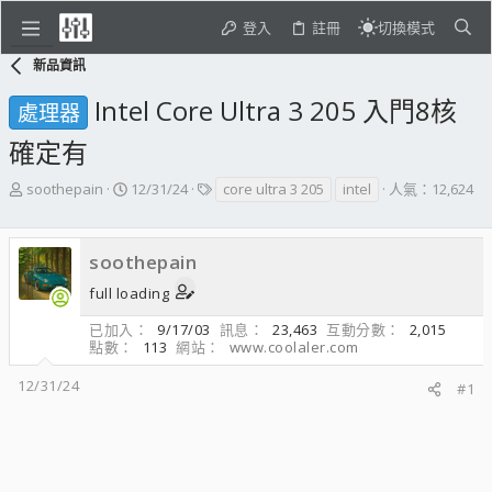
登入
註冊
切換模式
新品資訊
Intel Core Ultra 3 205 入門8核
處理器
確定有
主
開
標
soothepain
12/31/24
core ultra 3 205
intel
人氣：12,624
題
始
籤
發
日
起
期
soothepain
人
full loading
已加入
9/17/03
訊息
23,463
互動分數
2,015
點數
113
網站
www.coolaler.com
12/31/24
#1