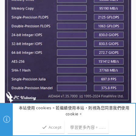
∆ Intel Core Ultra 5 245KF_AIDA64 GPGPU
Benchmark 測試成績。