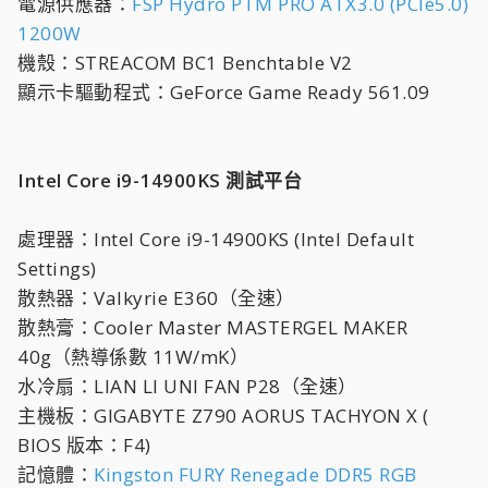
電源供應器：
FSP Hydro PTM PRO ATX3.0 (PCIe5.0)
1200W
機殼：STREACOM BC1 Benchtable V2
顯示卡驅動程式：GeForce Game Ready 561.09
Intel Core i9-14900KS 測試平台
處理器：Intel Core i9-14900KS (Intel Default
Settings)
散熱器：Valkyrie E360（全速）
散熱膏：Cooler Master MASTERGEL MAKER
40g（熱導係數 11W/mK）
水冷扇：LIAN LI UNI FAN P28（全速）
主機板：GIGABYTE Z790 AORUS TACHYON X (
BIOS 版本：F4)
記憶體：
Kingston FURY Renegade DDR5 RGB