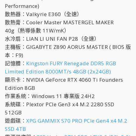
Performance)
散熱器：Valkyrie E360（全速）
散熱膏：Cooler Master MASTERGEL MAKER
40g（熱導係數 11W/mK）
水冷扇：LIAN LI UNI FAN P28（全速）
主機板：GIGABYTE Z890 AORUS MASTER ( BIOS 版
本：F9)
記憶體：
Kingston FURY Renegade DDR5 RGB
Limited Edition 8000MT/s 48GB (2x24GB)
顯示卡：NVIDIA GeForce RTX 4060 Ti Founders
Edition 8GB
作業系統：Windows 11 專業版 24H2
系統碟：Plextor PCIe Gen3 x4 M.2 2280 SSD
512GB
遊戲碟：
XPG GAMMIX S70 PRO PCIe Gen4 x4 M.2
SSD 4TB