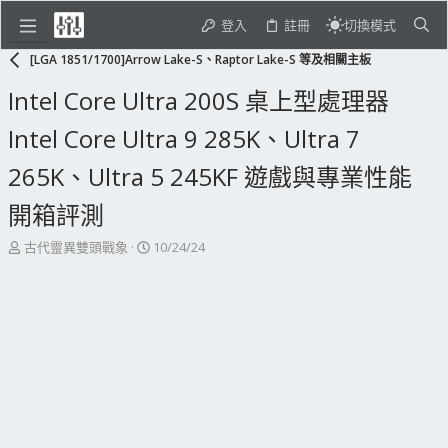
登入
註冊
切換模式
[LGA 1851/1700]Arrow Lake-S、Raptor Lake-S 等及相關主板
Intel Core Ultra 200S 桌上型處理器
Intel Core Ultra 9 285K、Ultra 7
265K、Ultra 5 245KF 遊戲與專業性能
開箱評測
主
開
古代靈異雙頭戰象
10/24/24
題
始
發
日
起
期
人