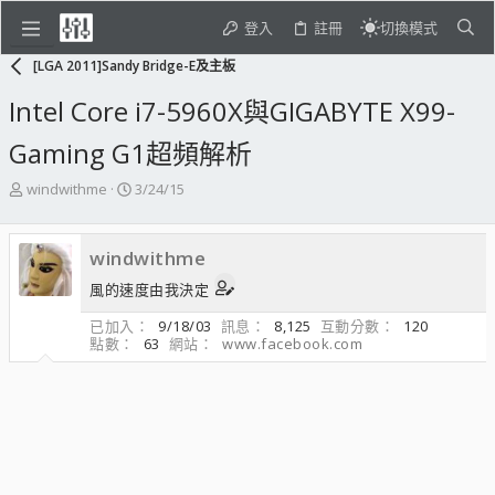
登入
註冊
切換模式
[LGA 2011]Sandy Bridge-E及主板
Intel Core i7-5960X與GIGABYTE X99-
Gaming G1超頻解析
主
開
windwithme
3/24/15
題
始
發
日
起
期
windwithme
人
風的速度由我決定
已加入
9/18/03
訊息
8,125
互動分數
120
點數
63
網站
www.facebook.com