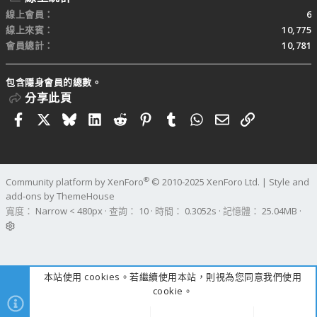
線上會員
6
線上來賓
10,775
會員總計
10,781
包含隱身會員的總數。
分享此頁
Facebook
X
Bluesky
LinkedIn
Reddit
Pinterest
Tumblr
WhatsApp
電子郵件
連結
®
Community platform by XenForo
© 2010-2025 XenForo Ltd.
|
Style and
add-ons by ThemeHouse
寬度
查詢
10
時間
0.3052s
記憶體
25.04MB
本站使用 cookies。若繼續使用本站，則視為您同意我們使用
cookie。