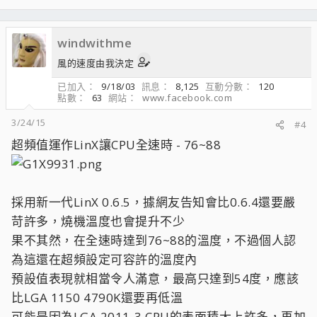
windwithme
風的速度由我決定
已加入
9/18/03
訊息
8,125
互動分數
120
點數
63
網站
www.facebook.com
3/24/15
#4
超頻值運作LinX讓CPU全速時 - 76~88
採用新一代LinX 0.6.5，據網友告知會比0.6.4還要嚴
苛許多，燒機溫度也會提升不少
果不其然，在全速時達到76~88的溫度，不過個人認
為這還在超頻設定可容許的溫度內
預設值表現就相當令人滿意，最高只達到54度，應該
比LGA 1150 4790K還要再低溫
可能是因為LGA 2011-3 CPU的表面積大上許多，再加