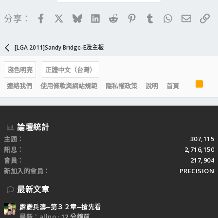
Facebook
X
Bluesky
LinkedIn
Reddit
Pinterest
Tumblr
WhatsApp
電子郵
連
分享：
[LGA 2011]Sandy Bridge-E及主板
淺色明亮
正體中文（台灣）
R
連絡我們
使用條款與網站規範
隱私權政策
說明
首頁
S
S
論壇統計
主題
307,115
訊息
2,716,150
會員
217,904
新加入的會員
PRECISION
最新文章
霹靂兵濤─第３２章─搶先看
最新：allno
12 分鐘前