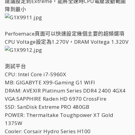
建議設定到Extreme，能將全速時CPU電壓波動範圍
降到最小
Perfoemace頁面可以快速設定幾個主要的超頻選項
CPU Voltage設定為1.270V，DRAM Voltega 1.320V
測試平台
CPU: Intel Core i7-5960X
MB: GIGABYTE X99-Gaming G1 WIFI
DRAM: AVEXIR Platinum Series DDR4 2400 4GX4
VGA:SAPPHIRE Raden HD 6970 CrossFire
SSD: SanDisk Extreme PRO 480GB
POWER: Thermaltake Toughpower XT Gold
1375W
Cooler: Corsair Hydro Series H100