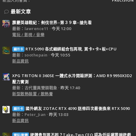
新加入的會員
PRECISION
最新文章
霹靂英雄戰紀：刜伐世界─第３９章─搶先看
最新：lawrence11
今天 12:00
電玩 / 影視 / 音樂
RTX 5090 各式綑綁組合包再現, 買卡+卡+板+CPU
顯示卡
最新：soothepain
今天 10:55
新品資訊
XPG TRITON II 360SE 一體式水冷開箱評測：AMD R9 9950X3D2
壓力實測
最新：古代靈異雙頭戰象
昨天 17:40
新型散熱裝置 / 散熱膏
國外網友 ZOTAC RTX 4090 送修四次最後換來 RTX 5090
顯示卡
最新：Peter_Jian
昨天 13:03
新品資訊
硬體貴到買不起？Take-Two CEO 認為低延遲雲端遊戲
電玩/軟體