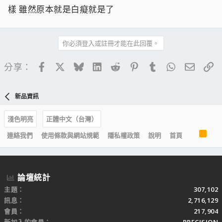
樣 雖然原本就是白癡就是了
你必須登入或註冊才能在此回覆。
Facebook
X
Bluesky
LinkedIn
Reddit
Pinterest
Tumblr
WhatsApp
電子郵
連
分享：
新品資訊
淺色明亮
正體中文（台灣）
R
連絡我們
使用條款與網站規範
隱私權政策
說明
首頁
S
S
論壇統計
主題
307,102
訊息
2,716,129
會員
217,904