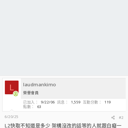
laudmankimo
L
榮譽會員
已加入
9/22/06
訊息
1,559
互動分數
119
點數
63
6/20/25
#2
L2快取不知道是多少 架構沒改的話等的人就跟白癡一