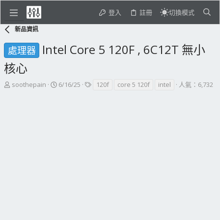
登入
註冊
切換模式
新品資訊
Intel Core 5 120F , 6C12T 無小
處理器
核心
主
開
標
soothepain
6/16/25
120f
core 5 120f
intel
人氣：6,732
題
始
籤
發
日
起
期
人