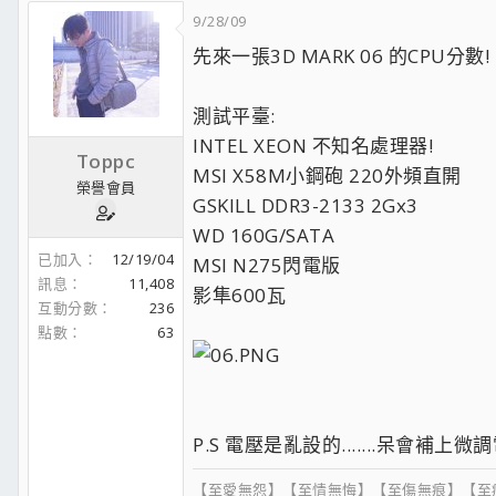
9/28/09
先來一張3D MARK 06 的CPU分數!
測試平臺:
INTEL XEON 不知名處理器!
Toppc
MSI X58M小鋼砲 220外頻直開
榮譽會員
GSKILL DDR3-2133 2Gx3
WD 160G/SATA
已加入
12/19/04
MSI N275閃電版
訊息
11,408
影隼600瓦
互動分數
236
點數
63
P.S 電壓是亂設的.......呆會補上
【至愛無怨】【至情無悔】【至傷無痕】【至