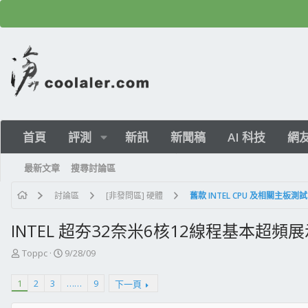
首頁
評測
新訊
新聞稿
AI 科技
網
最新文章
搜尋討論區
討論區
[非發問區] 硬體
舊款 INTEL CPU 及相關主板測試
INTEL 超夯32奈米6核12線程基本超頻展示
主
開
Toppc
9/28/09
題
始
發
日
1
2
3
……
9
下一頁
起
期
人