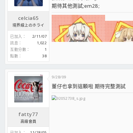
期待其他測試;em28;
celcia65
境界線上のホライ
已加入
2/11/07
訊息
1,022
互動分數
1
點數
38
:PPP::PPP::PPP:
9/28/09
CPU:I7 4960X(ES) MB:ASUS P9X79 DELUXE
CPU COOLER： NOCTUA NH-12US
董仔也拿到這顆啦 期待完整測試
VGA:GTX1070 G1 GAMING 8G
RAM:Micron Ballistix D3 1866 8G(8G*2)*4
PSU:Tt Toughpower Grand 1200W CASE:CO
音效卡ASUS Essence STXII(AD827SQ+
fatty77
LCD:ACER 2723W
高級會員
已加入
11/28/05