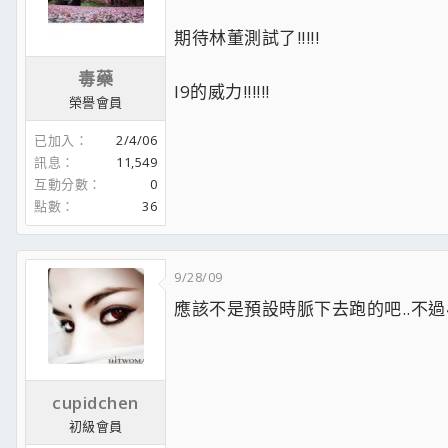
期待林董測試了!!!!!
毒藥
I9的威力!!!!!!
榮譽會員
已加入
2/4/06
訊息
11,549
互動分數
0
點數
36
9/28/09
應該不是預設時脈下去跑的吧..不過4
cupidchen
初級會員