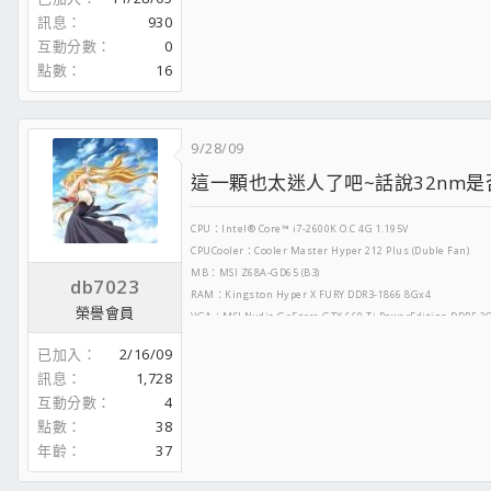
訊息
930
互動分數
0
點數
16
9/28/09
這一顆也太迷人了吧~話說32nm是否
CPU：Intel® Core™ i7-2600K O.C 4G 1.195V
CPUCooler：Cooler Master Hyper 212 Plus (Duble Fan)
MB：MSI Z68A-GD65 (B3)
db7023
RAM：Kingston Hyper X FURY DDR3-1866 8Gx4
榮譽會員
VGA：MSI Nvdia GeForce GTX 660 Ti PowerEdition DDR5 2
HDD1：Hitachi 7K3000 2.0TB/64M/
已加入
2/16/09
HDD2：Hitachi 7K3000 2.0TB/64M/
訊息
1,728
DVD-ROM：MSI DH-24AS 24X
互動分數
4
Power：D-High DHP-600GH-80P
點數
38
Case：BitFenix Survivor
年齡
37
LCD：Hanns‧G HC192A
Speaker：J-S S599