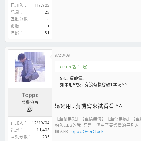
已加入
11/7/05
訊息
25
互動分數
0
點數
1
年齡
51
9/28/09
ctsun 說：
9K....這帥氣....
如果用密技...有沒有機會破10K阿^^
Toppc
榮譽會員
還迷用...有機會來試看看 ^^
【至愛無怨】【至情無悔】【至傷無痕】【至
已加入
12/19/04
融入C.BB的我~只是一個中了硬體毒的平凡人
訊息
11,408
個人FB
Toppc OverClock
互動分數
236