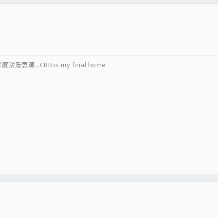
^
源...CBB is my final home