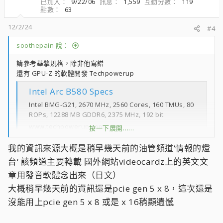
已加入
9/22/06
訊息
1,559
互動分數
119
點數
63
s
：
12/2/24
#4
soothepain 說：
請參考華擎規格，除非他寫錯
還有 GPU-Z 的軟體開發 Techpowerup
Intel Arc B580 Specs
Intel BMG-G21, 2670 MHz, 2560 Cores, 160 TMUs, 80
ROPs, 12288 MB GDDR6, 2375 MHz, 192 bit
www.techpowerup.com
按一下展開……
我的資訊來源大概是稍早幾天前的油管頻道‘情報的燈
台‘ 該頻道主要轉載 國外網站videocardz上的英文文
章用發音軟體念出來（日文）
大概稍早幾天前的資訊還是pcie gen 5 x 8，這次還是
沒能用上pcie gen 5 x 8 或是 x 16稍顯遺憾