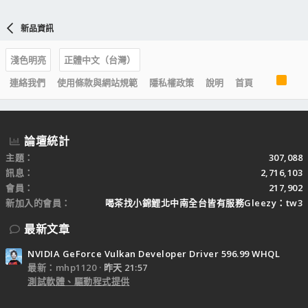
新品資訊
淺色明亮
正體中文（台灣）
R
連絡我們
使用條款與網站規範
隱私權政策
說明
首頁
S
S
論壇統計
主題
307,088
訊息
2,716,103
會員
217,902
新加入的會員
喝茶找小錦鯉北中南全台皆有服務Gleezy：tw3
最新文章
NVIDIA GeForce Vulkan Developer Driver 596.99 WHQL
最新：mhp1120
昨天 21:57
測試軟體、驅動程式提供