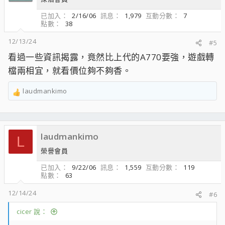
已加入
2/16/06
訊息
1,979
互動分數
7
點數
38
12/13/24
#5
看過一些資訊揭露，竟然比上代的A770要強，遊戲轉
檔兩相宜，就看價位夠不夠香。
laudmankimo
R
e
a
c
laudmankimo
t
L
i
榮譽會員
o
n
已加入
9/22/06
訊息
1,559
互動分數
119
點數
63
s
：
12/14/24
#6
cicer 說：