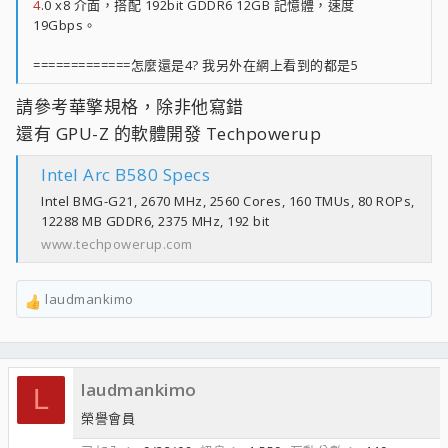
4
.0 x8 介面，搭配 192bit GDDR6 12GB 記憶體，速度
19Gbps。
=============怎麼還是4? 我另外在網上看到的都是5
請參考華擎規格，除非他寫錯
還有 GPU-Z 的軟體開發 Techpowerup
Intel Arc B580 Specs
Intel BMG-G21, 2670 MHz, 2560 Cores, 160 TMUs, 80 ROPs,
12288 MB GDDR6, 2375 MHz, 192 bit
www.techpowerup.com
laudmankimo
R
e
a
c
laudmankimo
t
L
i
榮譽會員
o
n