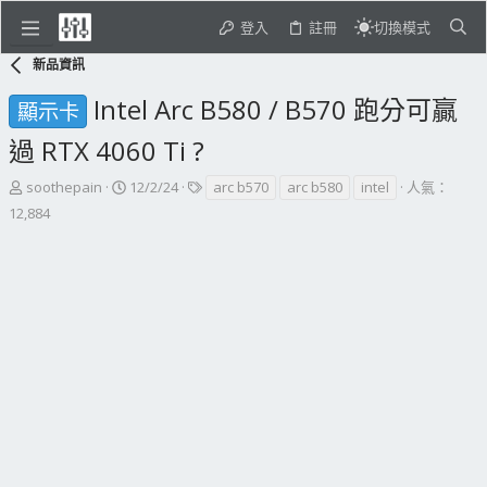
登入
註冊
切換模式
新品資訊
Intel Arc B580 / B570 跑分可贏
顯示卡
過 RTX 4060 Ti ?
主
開
標
soothepain
12/2/24
arc b570
arc b580
intel
人氣：
題
始
籤
12,884
發
日
起
期
人