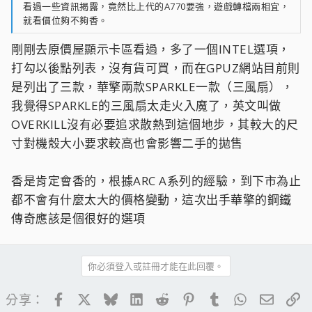
看過一些資訊揭露，竟然比上代的A770要強，遊戲轉檔兩相宜，
就看價位夠不夠香。
剛剛去原價屋顯示卡區看過，多了一個INTEL選項，
打勾以後點列表，沒有貨可買，而在GPUZ網站目前則
是列出了三款，華擎兩款SPARKLE一款（三風扇），
我覺得SPARKLE的三風扇太走火入魔了，英文叫做
OVERKILL沒有必要追求散熱到這個地步，其較大的尺
寸對機殼大小要求較高也會影響二手的拋售
香是肯定會香的，根據ARC A系列的經驗，到下市為止
都不會有什麼太大的價格變動，這次出手華擎的鋼鐵
傳奇應該是個很好的選項
你必須登入或註冊才能在此回覆。
Facebook
X
Bluesky
LinkedIn
Reddit
Pinterest
Tumblr
WhatsApp
電子郵
連
分享：