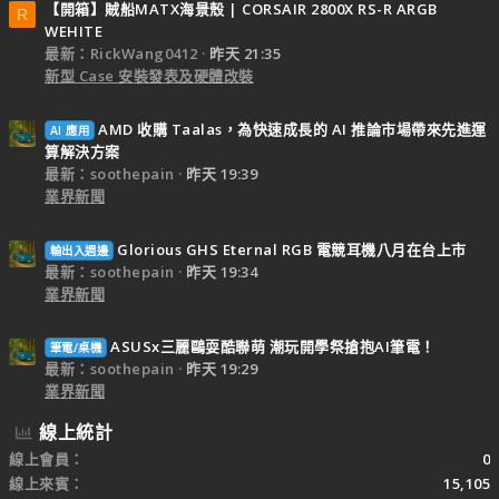
【開箱】賊船MATX海景殼 | CORSAIR 2800X RS-R ARGB
R
WEHITE
最新：RickWang0412
昨天 21:35
新型 Case 安裝發表及硬體改裝
AMD 收購 Taalas，為快速成長的 AI 推論市場帶來先進運
AI 應用
算解決方案
最新：soothepain
昨天 19:39
業界新聞
Glorious GHS Eternal RGB 電競耳機八月在台上市
輸出入週邊
最新：soothepain
昨天 19:34
業界新聞
ASUSx三麗鷗耍酷聯萌 潮玩開學祭搶抱AI筆電！
筆電/桌機
最新：soothepain
昨天 19:29
業界新聞
線上統計
線上會員
0
線上來賓
15,105