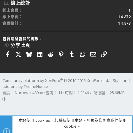
線上統計
線上會員
1
線上來賓
14,872
會員總計
14,873
包含隱身會員的總數。
分享此頁
Facebook
X
Bluesky
LinkedIn
Reddit
Pinterest
Tumblr
WhatsApp
電子郵件
連結
®
Community platform by XenForo
© 2010-2025 XenForo Ltd.
|
Style and
add-ons by ThemeHouse
寬度
查詢
11
時間
1.2346s
記憶體
25.98MB
本站使用 cookies。若繼續使用本站，則視為您同意我們使用
cookie。