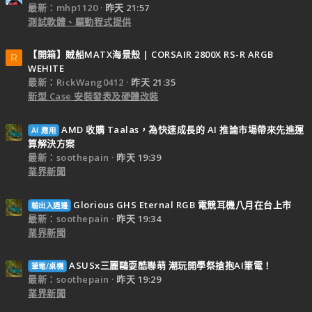
最新：mhp1120
昨天 21:57
測試軟體、驅動程式提供
【開箱】賊船MATX海景殼 | CORSAIR 2800X RS-R ARGB
R
WEHITE
最新：RickWang0412
昨天 21:35
新型 Case 安裝發表及硬體改裝
AMD 收購 Taalas，為快速成長的 AI 推論市場帶來先進運
AI 應用
算解決方案
最新：soothepain
昨天 19:39
業界新聞
Glorious GHS Eternal RGB 電競耳機八月在台上市
輸出入週邊
最新：soothepain
昨天 19:34
業界新聞
ASUSx三麗鷗耍酷聯萌 潮玩開學祭搶抱AI筆電！
筆電/桌機
最新：soothepain
昨天 19:29
業界新聞