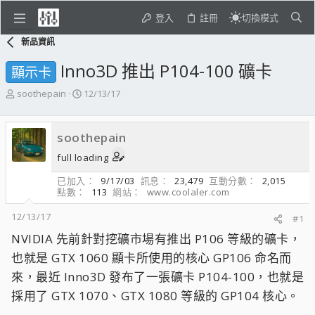
登入
註冊
切換模式
新品資訊
Inno3D 推出 P104-100 礦卡
顯示卡
主
開
soothepain
12/13/17
題
始
發
日
起
期
soothepain
人
full loading
已加入
9/17/03
訊息
23,479
互動分數
2,015
點數
113
網站
www.coolaler.com
12/13/17
#1
NVIDIA 先前針對挖礦市場有推出 P106 等級的礦卡，
也就是 GTX 1060 顯卡所使用的核心 GP106 命名而
來，最近 Inno3D 發布了一張礦卡 P104-100，也就是
採用了 GTX 1070、GTX 1080 等級的 GP104 核心。