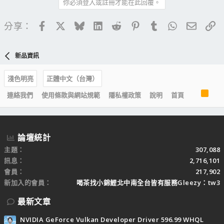
你必須登入或註冊才能在此回覆。
Facebook
X
Bluesky
LinkedIn
Reddit
Pinterest
Tumblr
WhatsApp
電子郵
連
分享：
新品資訊
淺色明亮
正體中文（台灣）
R
連絡我們
使用條款與網站規範
隱私權政策
說明
首頁
S
S
論壇統計
主題
307,088
訊息
2,716,101
會員
217,902
新加入的會員
喝茶找小錦鯉北中南全台皆有服務Gleezy：tw3
最新文章
NVIDIA GeForce Vulkan Developer Driver 596.99 WHQL