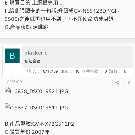
E.購買目的:上網機專用...
F.給此張顯卡的一句話:升級成GV-N55128DP(GF-
5500)之後就再也用不到了，不辱使命功成身退!
G.產品狀態:活跳跳
blackeric
B
初級會員
已加入
8/17/09
訊息
48
互動分數
0
點數
6
10/26/09
#18
B.產品型號:GV-NX72G512P2
C.購買年份:2007年