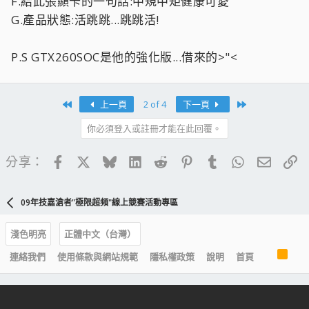
F.給此張顯卡的一句話:中規中矩健康可愛
G.產品狀態:活跳跳...跳跳活!
P.S GTX260SOC是他的強化版...借來的>"<
First
Last
上一頁
2 of 4
下一頁
你必須登入或註冊才能在此回覆。
Facebook
X
Bluesky
LinkedIn
Reddit
Pinterest
Tumblr
WhatsApp
電子郵
連
分享：
09年技嘉滄者"極限超頻"線上競賽活動專區
淺色明亮
正體中文（台灣）
R
連絡我們
使用條款與網站規範
隱私權政策
說明
首頁
S
S