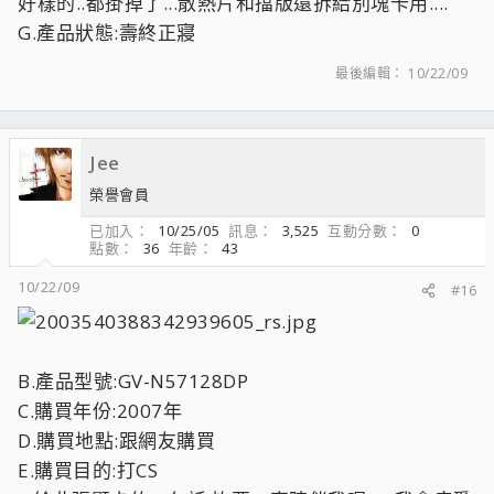
好樣的..都掛掉了...散熱片和擋版還拆給別塊卡用....
G.產品狀態:壽終正寢
最後編輯：
10/22/09
Jee
榮譽會員
已加入
10/25/05
訊息
3,525
互動分數
0
點數
36
年齡
43
10/22/09
#16
B.產品型號:GV-N57128DP
C.購買年份:2007年
D.購買地點:跟網友購買
E.購買目的:打CS