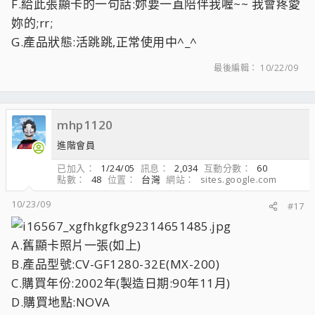
F.給此張顯卡的一句話:妳要一直陪伴我喔~~ 我會疼愛
妳的;rr;
G.產品狀態:活跳跳,正常使用中^_^
最後編輯：
10/22/09
mhp1120
進階會員
已加入
1/24/05
訊息
2,034
互動分數
60
點數
48
位置
台灣
網站
sites.google.com
10/23/09
#17
A.舊顯卡照片一張(如上)
B.產品型號:CV-GF1280-32E(MX-200)
C.購買年份:2002年(製造日期:90年11月)
D.購買地點:NOVA