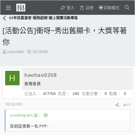
登入
註冊
切換模式
09年技嘉滄者"極限超頻"線上競賽活動專區
[活動公告]衝呀~秀出舊顯卡，大獎等著
你
主
開
mandalin
10/20/09
題
始
發
日
起
期
haohao0208
人
H
進階會員
已加入
4/7/04
訊息
245
互動分數
0
點數
0
10/22/09
#11
soothepain 說：
目前這張第一名:PPP: