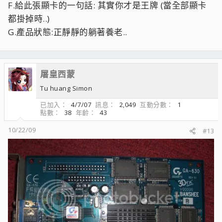
F.給此張顯卡的一句話: 其實你才是王牌 (當全部顯卡
都掛掉時..)
G.產品狀態:正靜靜的躺著養老..
屠皇西蒙
Tu huang Simon
已加入
4/7/07
訊息
2,049
互動分數
1
點數
38
年齡
43
10/22/09
#13