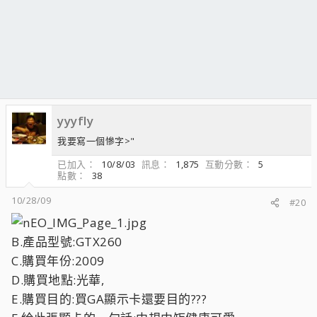
yyyfly
我要寫一個慘字>"
已加入
10/8/03
訊息
1,875
互動分數
5
點數
38
10/28/09
#20
B.產品型號:GTX260
C.購買年份:2009
D.購買地點:光華,
E.購買目的:買GA顯示卡還要目的???