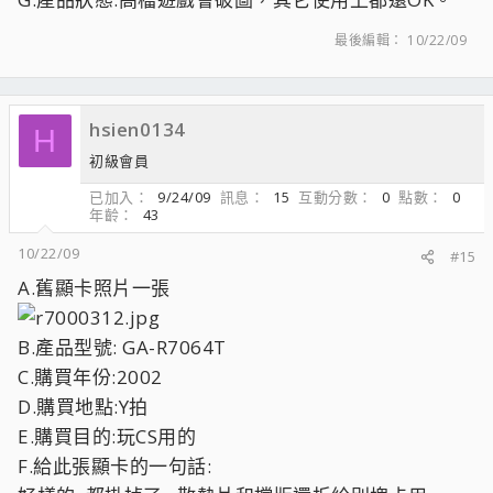
最後編輯：
10/22/09
hsien0134
H
初級會員
已加入
9/24/09
訊息
15
互動分數
0
點數
0
年齡
43
10/22/09
#15
A.舊顯卡照片一張
B.產品型號: GA-R7064T
C.購買年份:2002
D.購買地點:Y拍
E.購買目的:玩CS用的
F.給此張顯卡的一句話: