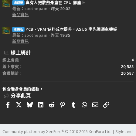
真有人把散熱膏塗在 CPU 腳座上
處理器
最新：soothepain
昨天 20:02
新品資訊
PCB、VRM 缺料成本提升，ASUS 率先調漲主機板
主機板
最新：soothepain
昨天 19:35
新品資訊
線上統計
線上會員
4
線上來賓
20,583
會員總計
20,587
包含隱身會員的總數。
分享此頁
Facebook
X
Bluesky
LinkedIn
Reddit
Pinterest
Tumblr
WhatsApp
電子郵件
連結
®
Community platform by XenForo
© 2010-2025 XenForo Ltd.
|
Style and