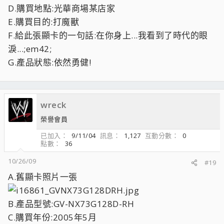
D.購買地點:光華商場某店家
E.購買目的:打魔獸
F.給此張顯卡的一句話:在你身上...我看到了時代的眼
淚...;em42;
G.產品狀態:依然勇健!
wreck
榮譽會員
已加入
9/11/04
訊息
1,127
互動分數
0
點數
36
10/26/09
#19
A.舊顯卡照片一張
B.產品型號:GV-NX73G128D-RH
C.購買年份:2005年5月