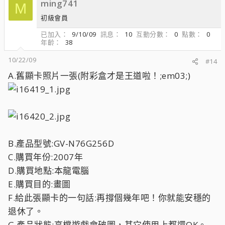
ming741
M
初級會員
已加入
9/10/09
訊息
10
互動分數
0
點數
0
年齡
38
10/22/09
#14
A.舊顯卡照片一張(附彩盒才是王道啦！;em03;)
B.產品型號:GV-N76G256D
C.購買年份:2007年
D.購買地點:本龍電腦
E.購買目的:畫圖
F.給此張顯卡的一句話:再撐個幾年吧！你就能安穩的
退休了。
G.產品狀態:高檔遊戲會破圖，其它使用上都還OK。