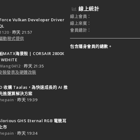
線上統計
線上會員
Force Vulkan Developer Driver
線上來賓
QL
會員總計
120
昨天 21:57
驅動程式提供
包含隱身會員的總數。
ATX海景殼 | CORSAIR 2800X
 WEHITE
Wang0412
昨天 21:35
e 安裝發表及硬體改裝
D 收購 Taalas，為快速成長的 AI 推
先進運算解決方案
epain
昨天 19:39
Glorious GHS Eternal RGB 電競耳
上市
epain
昨天 19:34