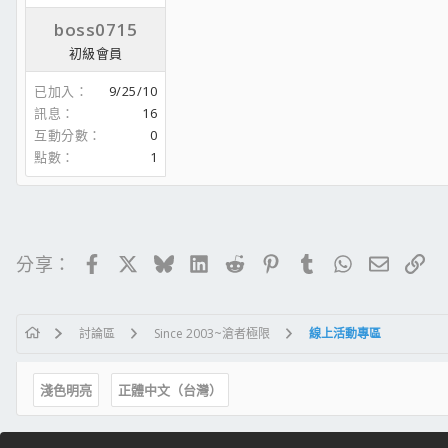
boss0715
初級會員
已加入
9/25/10
訊息
16
互動分數
0
點數
1
Facebook
X
Bluesky
LinkedIn
Reddit
Pinterest
Tumblr
WhatsApp
電子郵
連
分享：
討論區
Since 2003~滄者極限
線上活動專區
淺色明亮
正體中文（台灣）