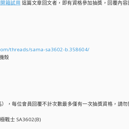
) 開箱試用
這篇文章回文者，即有資格參加抽獎，回覆內容
.com/threads/sama-sa3602-b.358604/
 機殼
馬），每位會員回覆不計次數最多僅有一次抽獎資格，請勿開
極戰士 SA3602(B)