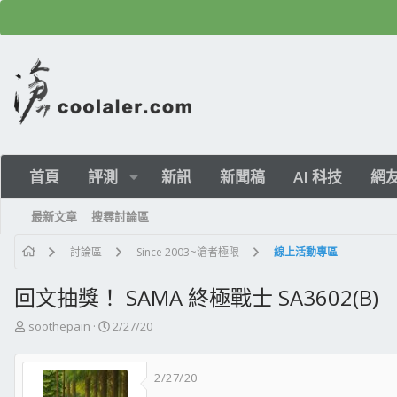
首頁
評測
新訊
新聞稿
AI 科技
網
最新文章
搜尋討論區
討論區
Since 2003~滄者極限
線上活動專區
回文抽獎！ SAMA 終極戰士 SA3602(B)
主
開
soothepain
2/27/20
題
始
發
日
2/27/20
起
期
人