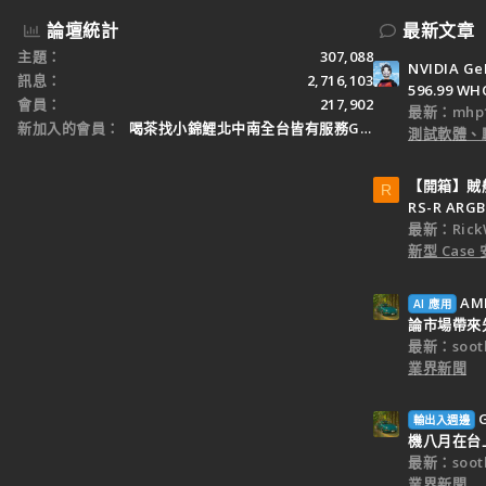
論壇統計
最新文章
主題
307,088
NVIDIA Ge
訊息
2,716,103
596.99 WH
會員
217,902
最新：mhp1
新加入的會員
喝茶找小錦鯉北中南全台皆有服務Gleezy：tw3
測試軟體、
【開箱】賊船M
R
RS-R ARGB
最新：Rick
新型 Cas
AM
AI 應用
論市場帶來
最新：sooth
業界新聞
輸出入週邊
機八月在台
最新：sooth
業界新聞