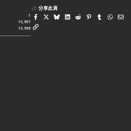
分享此頁
1
Facebook
X
Bluesky
LinkedIn
Reddit
Pinterest
Tumblr
Whats
電
15,997
連結
15,998