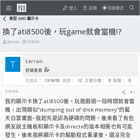
登入
註冊
切換模式
新型 AMD 顯示卡
換了ati8500後，玩game就會當機!?
主
開
terran
3/9/04
題
始
發
日
起
期
terran
T
人
初級會員
已加入
12/6/03
訊息
12
互動分數
0
點數
0
3/9/04
#1
我的顯示卡換了ati8500後，玩遊戲過一段時間就會當
機，出現類似“dumping out of disk momory”的藍
天白雲畫面~我起先是認為硬碟的問題，後來看了有些
網友說主機板和顯示卡及directx的版本相衝也有可能
發生，後來我將顯示卡的驅動程式重灌後，還沒完全