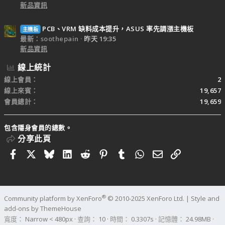
新品資訊
PCB、VRM 缺料成本提升，ASUS 率先調漲主機板
主機板
最新：soothepain
昨天 19:35
新品資訊
線上統計
線上會員
2
線上來賓
19,657
會員總計
19,659
包含隱身會員的總數。
分享此頁
Facebook
X
Bluesky
LinkedIn
Reddit
Pinterest
Tumblr
WhatsApp
電子郵件
連結
®
Community platform by XenForo
© 2010-2025 XenForo Ltd.
|
Style and
add-ons by ThemeHouse
寬度
查詢
10
時間
0.3307s
記憶體
24.98MB