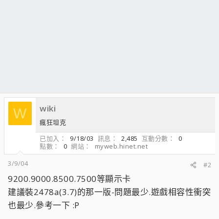
wiki
W
瘋狂坦克
已加入
9/18/03
訊息
2,485
互動分數
0
點數
0
網站
myweb.hinet.net
3/9/04
#2
9200.9000.8500.7500等顯示卡
建議裝2478a(3.7)的那一版-問題最少.遊戲相容性衝突
也最少.參考一下 :P