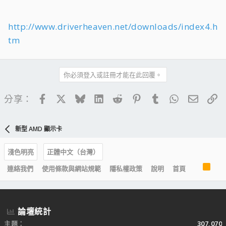
http://www.driverheaven.net/downloads/index4.h
tm
你必須登入或註冊才能在此回覆。
Facebook
X
Bluesky
LinkedIn
Reddit
Pinterest
Tumblr
WhatsApp
電子郵
連
分享：
新型 AMD 顯示卡
淺色明亮
正體中文（台灣）
R
連絡我們
使用條款與網站規範
隱私權政策
說明
首頁
S
S
論壇統計
主題
307,070