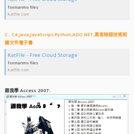
foxmanmo files
katfile.com
C , C#,Java,JavaScript,Python,ADO.NET,黑客除錯技術相
關文件電子書:
KatFile - Free Cloud Storage
foxmanmo files
katfile.com
跟我學 Access 2007: