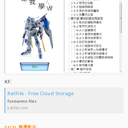
KF:
KatFile - Free Cloud Storage
foxmanmo files
katfile.com
EXCEL 教學影片: