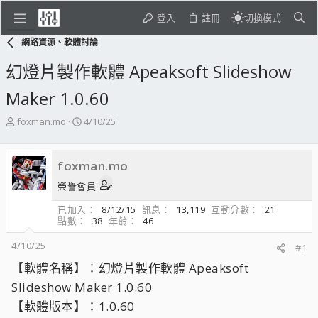
登入
註冊
切換模式
網路資源、軟體討論
幻燈片製作軟體 Apeaksoft Slideshow
Maker 1.0.60
主
開
foxman.mo
4/10/25
題
始
發
日
起
期
foxman.mo
人
榮譽會員
已加入
8/12/15
訊息
13,119
互動分數
21
點數
38
年齡
46
4/10/25
#1
【軟體名稱】：幻燈片製作軟體 Apeaksoft
Slideshow Maker 1.0.60
【軟體版本】：1.0.60