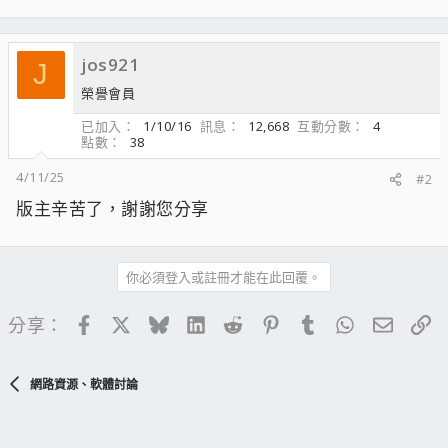
jos921
J
榮譽會員
已加入
1/10/16
訊息
12,668
互動分數
4
點數
38
4/11/25
#2
版主辛苦了，謝謝您分享
你必須登入或註冊才能在此回覆。
Facebook
X
Bluesky
LinkedIn
Reddit
Pinterest
Tumblr
WhatsApp
電子郵
連
分享：
網路資源、軟體討論