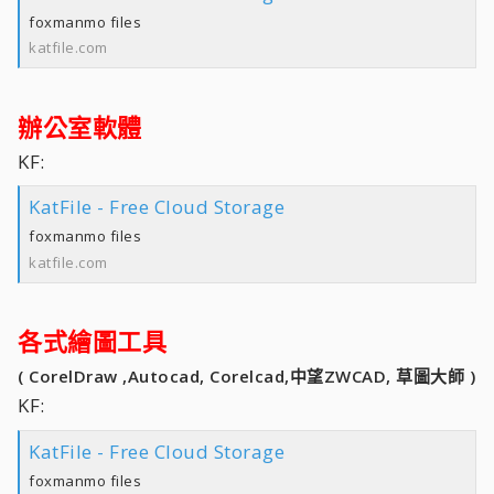
foxmanmo files
katfile.com
辦公室軟體
KF:
KatFile - Free Cloud Storage
foxmanmo files
katfile.com
各式繪圖工具
( CorelDraw ,Autocad, Corelcad,中望ZWCAD, 草圖大師 )
KF:
KatFile - Free Cloud Storage
foxmanmo files