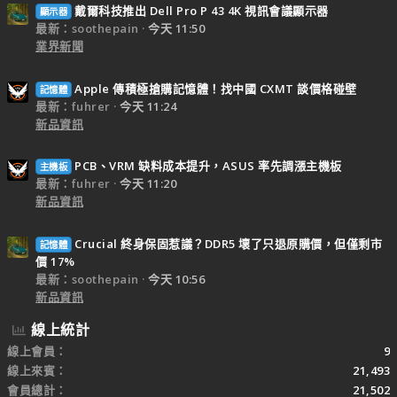
戴爾科技推出 Dell Pro P 43 4K 視訊會議顯示器
顯示器
最新：soothepain
今天 11:50
業界新聞
Apple 傳積極搶購記憶體！找中國 CXMT 談價格碰壁
記憶體
最新：fuhrer
今天 11:24
新品資訊
PCB、VRM 缺料成本提升，ASUS 率先調漲主機板
主機板
最新：fuhrer
今天 11:20
新品資訊
Crucial 終身保固惹議？DDR5 壞了只退原購價，但僅剩市
記憶體
價 17%
最新：soothepain
今天 10:56
新品資訊
線上統計
線上會員
9
線上來賓
21,493
會員總計
21,502