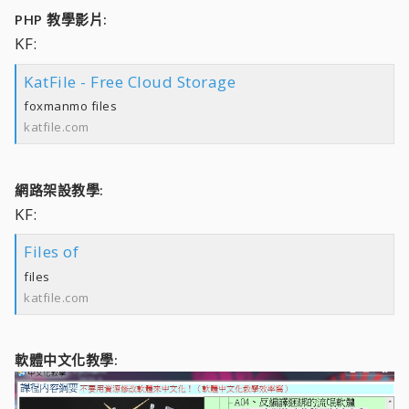
PHP 教學影片:
KF:
KatFile - Free Cloud Storage
foxmanmo files
katfile.com
網路架設教學:
KF:
Files of
files
katfile.com
軟體中文化教學: