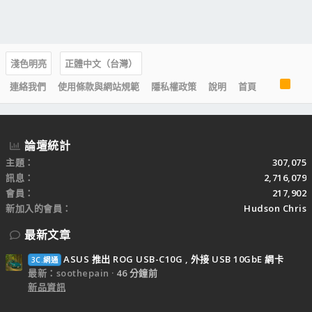
淺色明亮
正體中文（台灣）
R
連絡我們
使用條款與網站規範
隱私權政策
說明
首頁
S
S
論壇統計
主題
307,075
訊息
2,716,079
會員
217,902
新加入的會員
Hudson Chris
最新文章
ASUS 推出 ROG USB-C10G , 外接 USB 10GbE 網卡
3C.網通
最新：soothepain
46 分鐘前
新品資訊