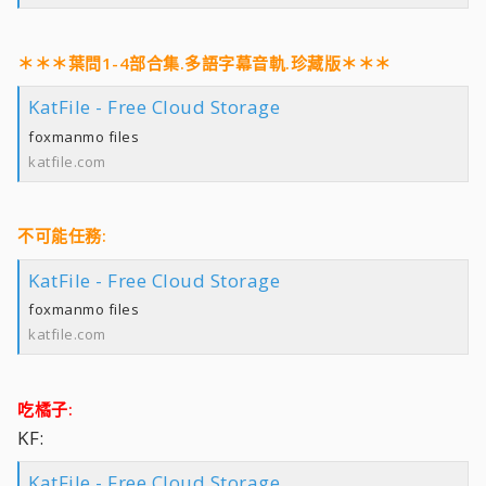
＊＊＊葉問1-4部合集.多語字幕音軌.珍藏版＊＊＊
KatFile - Free Cloud Storage
foxmanmo files
katfile.com
不可能任務:
KatFile - Free Cloud Storage
foxmanmo files
katfile.com
吃橘子:
KF:
KatFile - Free Cloud Storage