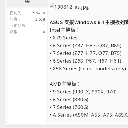
已加入
9/6/10
訊息
3,658
ASUS 支援Windows 8.1主機板列
互動分數
1
Intel主機板：
點數
0
• X79 Series
• 8 Series (Z87, H87, Q87, B85)
• 7 Series (Z77, H77, Q77, B75)
• 6 Series (Z68, P67, H67, H61)
• X58 Series (select models only)
AMD主機板：
• 9 Series (990FX, 990X, 970)
• 8 Series (880G)
• 7 Series (760G)
• A Series (A50M, A55, A75, A85X