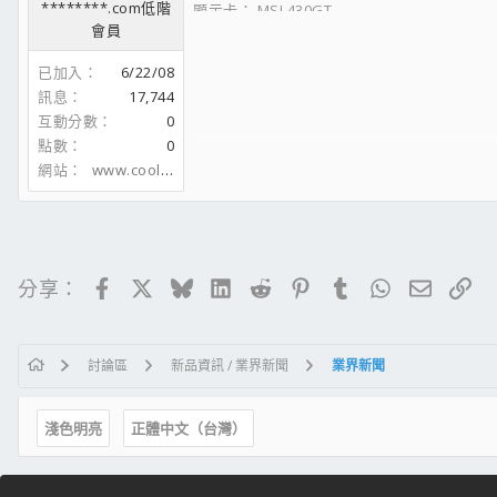
********.com低階
顯示卡： MSI 430GT
會員
硬碟：隨時變更中
機殼：裸奔中
已加入
6/22/08
電源供應器：1000W
訊息
17,744
顯示器: 石頭牌 24 吋
互動分數
0
點數
0
網站
www.coolaler.com
Facebook
X
Bluesky
LinkedIn
Reddit
Pinterest
Tumblr
WhatsApp
電子郵
連
分享：
討論區
新品資訊 / 業界新聞
業界新聞
淺色明亮
正體中文（台灣）