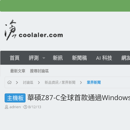
首頁
評測
新訊
新聞稿
AI 科技
網
最新文章
搜尋討論區
討論區
新品資訊 / 業界新聞
業界新聞
華碩Z87-C全球首款通過Windows
主機板
主
開
adrien
8/12/13
題
始
發
日
起
期
人