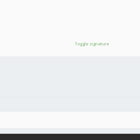
Toggle signature
件
結