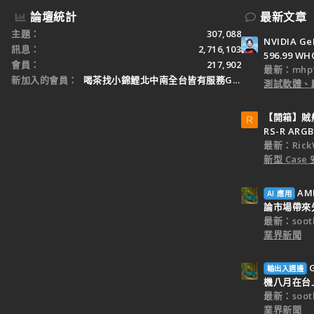
論壇統計
最新文章
主題
307,088
NVIDIA Ge
訊息
2,716,103
596.99 WH
會員
217,902
最新：mhp1
新加入的會員
喝茶找小錦鯉北中南全台皆有服務Gleezy：tw3
測試軟體、
【開箱】賊船M
R
RS-R ARGB
最新：Rick
新型 Cas
AM
AI 應用
論市場帶來
最新：sooth
業界新聞
輸出入週邊
機八月在台
最新：sooth
業界新聞