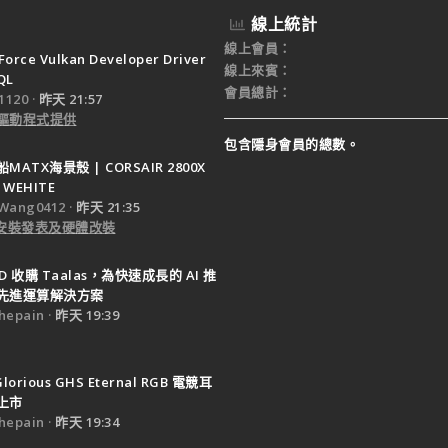
線上統計
線上會員
Force Vulkan Developer Driver
線上來賓
QL
會員總計
120
昨天 21:57
驅動程式提供
包含隱身會員的總數。
ATX海景殼 | CORSAIR 2800X
 WEHITE
Wang0412
昨天 21:35
e 安裝發表及硬體改裝
D 收購 Taalas，為快速成長的 AI 推
先進運算解決方案
epain
昨天 19:39
Glorious GHS Eternal RGB 電競耳
上市
epain
昨天 19:34