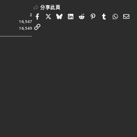
分享此頁
2
Facebook
X
Bluesky
LinkedIn
Reddit
Pinterest
Tumblr
Whats
電
16,547
連結
16,549