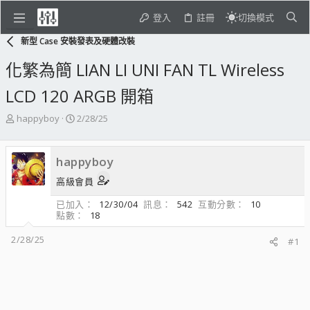
登入
註冊
切換模式
新型 Case 安裝發表及硬體改裝
化繁為簡 LIAN LI UNI FAN TL Wireless
LCD 120 ARGB 開箱
主
開
happyboy
2/28/25
題
始
發
日
起
期
happyboy
人
高級會員
已加入
12/30/04
訊息
542
互動分數
10
點數
18
2/28/25
#1