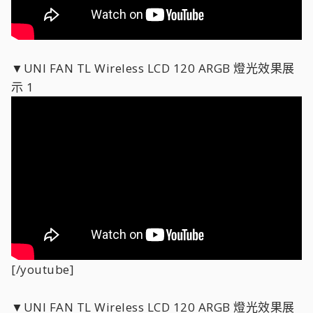
▼UNI FAN TL Wireless LCD 120 ARGB 燈光效果展
示 1
[/youtube]
▼UNI FAN TL Wireless LCD 120 ARGB 燈光效果展