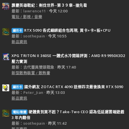
霹靂英雄戰紀：刜伐世界─第３９章─搶先看
最新：lawrence11
今天 12:00
電玩 / 影視 / 音樂
RTX 5090 各式綑綁組合包再現, 買卡+卡+板+CPU
顯示卡
最新：soothepain
今天 10:55
新品資訊
XPG TRITON II 360SE 一體式水冷開箱評測：AMD R9 9950X3D2
壓力實測
最新：古代靈異雙頭戰象
昨天 17:40
新型散熱裝置 / 散熱膏
國外網友 ZOTAC RTX 4090 送修四次最後換來 RTX 5090
顯示卡
最新：Peter_Jian
昨天 13:03
新品資訊
硬體貴到買不起？Take-Two CEO 認為低延遲雲端遊戲
電玩/軟體
3 年內翻倍
最新：soothepain
昨天 11:42