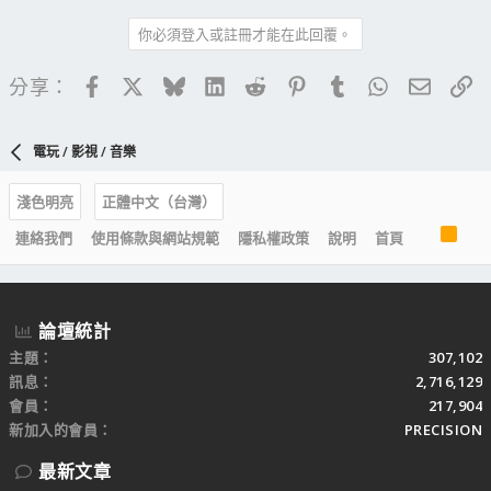
你必須登入或註冊才能在此回覆。
Facebook
X
Bluesky
LinkedIn
Reddit
Pinterest
Tumblr
WhatsApp
電子郵
連
分享：
電玩 / 影視 / 音樂
淺色明亮
正體中文（台灣）
R
連絡我們
使用條款與網站規範
隱私權政策
說明
首頁
S
S
論壇統計
主題
307,102
訊息
2,716,129
會員
217,904
新加入的會員
PRECISION
最新文章