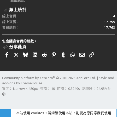
新品資訊
線上統計
線上會員
4
線上來賓
17,759
會員總計
17,763
包含隱身會員的總數。
分享此頁
Facebook
X
Bluesky
LinkedIn
Reddit
Pinterest
Tumblr
WhatsApp
電子郵件
連結
®
Community platform by XenForo
© 2010-2025 XenForo Ltd.
|
Style and
add-ons by ThemeHouse
寬度
查詢
10
時間
0.3249s
記憶體
24.95MB
本站使用 cookies。若繼續使用本站，則視為您同意我們使用