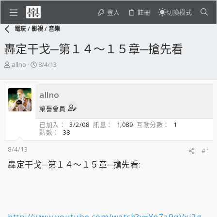
登入
註冊
切換模式
電玩 / 影視 / 音樂
轟定干戈─第１４～１５章─搶先看
主
開
allno
8/4/13
題
始
發
日
起
期
allno
人
榮譽會員
已加入
3/2/08
訊息
1,089
互動分數
1
點數
38
8/4/13
#1
轟定干戈─第１４～１５章─搶先看:
http://www.youtube.com/watch?v=Yn7a9qVxj2g