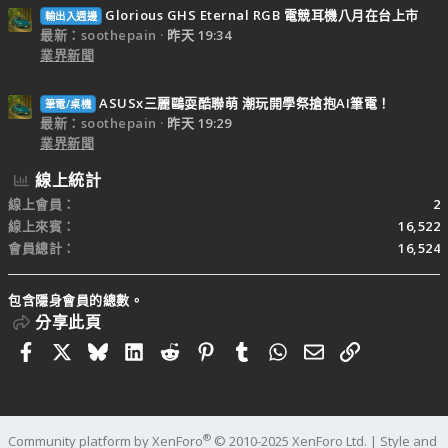
Glorious GHS Eternal RGB 電競耳機八月在台上市
輸出入週邊
最新：soothepain
昨天 19:34
業界新聞
ASUSx三麗鷗耍酷聯萌 潮玩開學祭搶抱AI筆電！
筆電/桌機
最新：soothepain
昨天 19:29
業界新聞
線上統計
線上會員
2
線上來賓
16,522
會員總計
16,524
包含隱身會員的總數。
分享此頁
Facebook
X
Bluesky
LinkedIn
Reddit
Pinterest
Tumblr
WhatsApp
電子郵件
連結
®
Community platform by XenForo
© 2010-2025 XenForo Ltd.
|
Style and