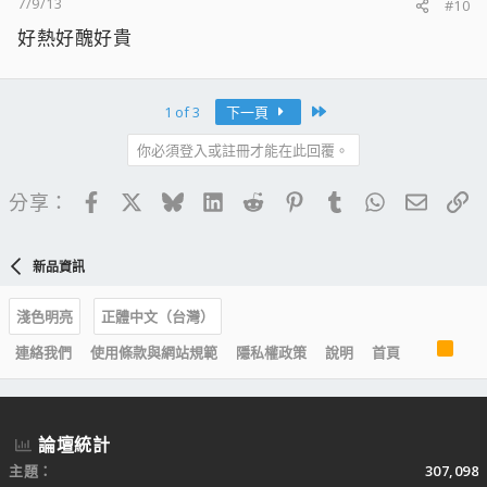
7/9/13
#10
好熱好醜好貴
Last
1 of 3
下一頁
你必須登入或註冊才能在此回覆。
Facebook
X
Bluesky
LinkedIn
Reddit
Pinterest
Tumblr
WhatsApp
電子郵
連
分享：
新品資訊
淺色明亮
正體中文（台灣）
R
連絡我們
使用條款與網站規範
隱私權政策
說明
首頁
S
S
論壇統計
主題
307,098