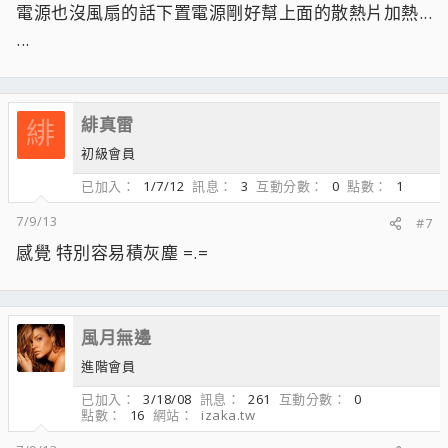
電源也沒風扇的話下置電源剛好幫上面的散熱片加熱...
...
緋真雷
緋
初級會員
已加入
1/7/12
訊息
3
互動分數
0
點數
1
7/9/13
#7
感覺 特別容易積灰塵 =.=
風月無邊
進階會員
已加入
3/18/08
訊息
261
互動分數
0
點數
16
網站
izaka.tw