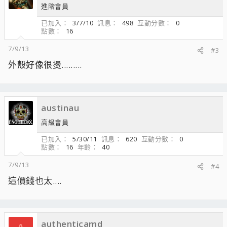
進階會員
已加入
3/7/10
訊息
498
互動分數
0
點數
16
7/9/13
#3
外殼好像很燙.........
austinau
高級會員
已加入
5/30/11
訊息
620
互動分數
0
點數
16
年齡
40
7/9/13
#4
這價錢也太....
authenticamd