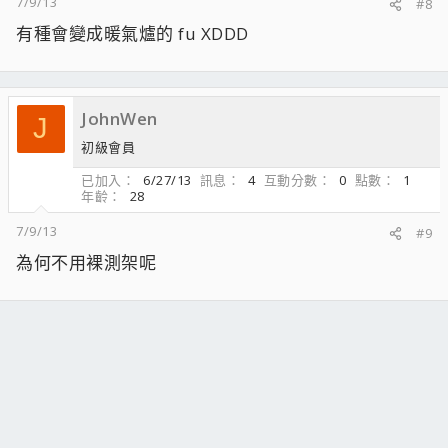
7/9/13
#8
有種會變成暖氣爐的 fu XDDD
JohnWen
J
初級會員
已加入
6/27/13
訊息
4
互動分數
0
點數
1
年齡
28
7/9/13
#9
為何不用裸測架呢