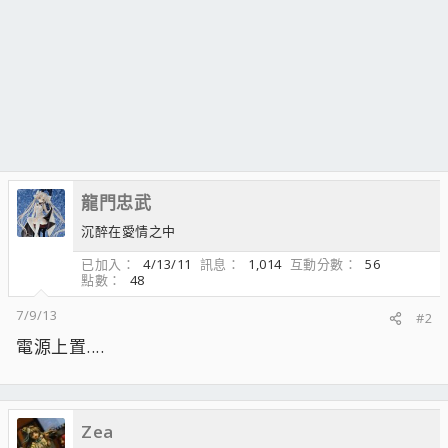
龍門忠武
沉醉在愛情之中
已加入
4/13/11
訊息
1,014
互動分數
56
點數
48
7/9/13
#2
電源上置....
Zea