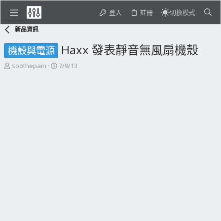
登入
註冊
切換模式
新品資訊
Haxx 發表靜音無風扇機殼
機殼與電源
主
開
soothepain
7/9/13
題
始
發
日
起
期
人