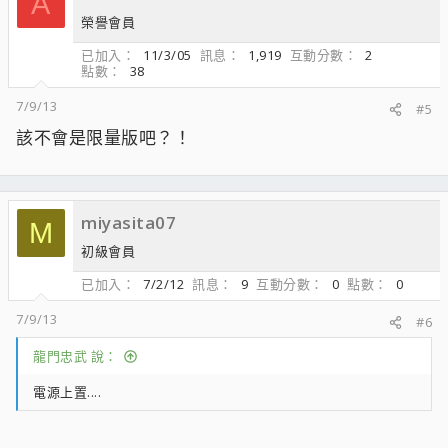
A
榮譽會員
已加入
11/3/05
訊息
1,919
互動分數
2
點數
38
7/9/13
#5
該不會是限量版吧？！
miyasita07
M
初級會員
已加入
7/2/12
訊息
9
互動分數
0
點數
0
7/9/13
#6
龍門忠武 說：
電源上置....