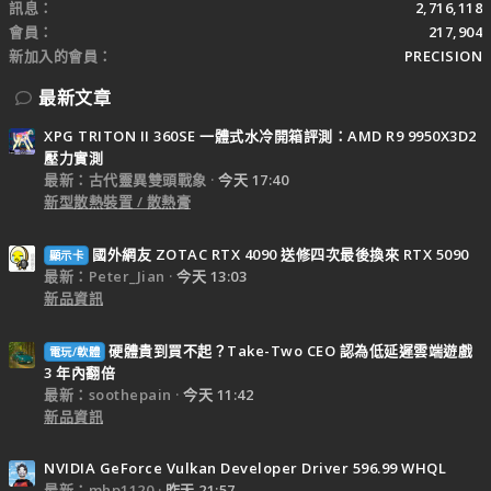
訊息
2,716,118
會員
217,904
新加入的會員
PRECISION
最新文章
XPG TRITON II 360SE 一體式水冷開箱評測：AMD R9 9950X3D2
壓力實測
最新：古代靈異雙頭戰象
今天 17:40
新型散熱裝置 / 散熱膏
國外網友 ZOTAC RTX 4090 送修四次最後換來 RTX 5090
顯示卡
最新：Peter_Jian
今天 13:03
新品資訊
硬體貴到買不起？Take-Two CEO 認為低延遲雲端遊戲
電玩/軟體
3 年內翻倍
最新：soothepain
今天 11:42
新品資訊
NVIDIA GeForce Vulkan Developer Driver 596.99 WHQL
最新：mhp1120
昨天 21:57