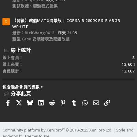
測試軟體、驅動程式提供
【開箱】賊船MATX海景殼 | CORSAIR 2800X RS-R ARGB
R
WEHITE
最新：RickWang0412
昨天 21:35
新型 Case 安裝發表及硬體改裝
線上統計
線上會員
3
線上來賓
13,604
會員總計
13,607
包含隱身會員的總數。
分享此頁
Facebook
X
Bluesky
LinkedIn
Reddit
Pinterest
Tumblr
WhatsApp
電子郵件
連結
®
Community platform by XenForo
© 2010-2025 XenForo Ltd.
|
Style and
add-ons by ThemeHouse