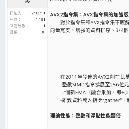
已加入
9/12/11
AVX2指令集：AVX指令集的加強版
訊息
1,181
對於指令集和AVX指令集不瞭解的
互動分數
1
向量寬度、增強的資料排序、3/4
點數
38
在2011年發佈的AVX2則在此
-整數SIMD指令擴展至256位
-2個新FMA（融合乘加，即±(a×
-離散資料載入指令“gather”
理論性能：整數和浮點性能翻倍