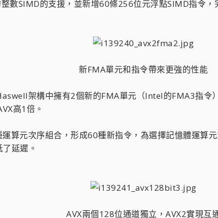
SIMD的支援，並新增60條256位元浮點SIMD指令，
新FMA單元和指令帶來更強的性能​
well架構中擁有2個新的FMA單元（Intel的FMA3指
AVX高1倍。
種運算元次序組合，形成60種新指令，為選擇記憶體運算
低了延遲。
AVX兩個128位通道獨立，AVX2實現互通