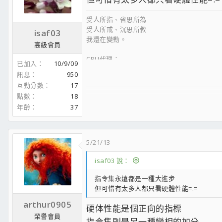
受人所指、省思所為
受人所戒、沉思所教
isaf03
我還在變動。
高級會員
CPU代理：
已加入
10/9/09
聯強到處都有點，但換貨3天。
訊息
950
捷元到處都沒點，但現場
立刻
換貨。
互動分數
17
點數
18
年齡
37
5/21/13
isaf03 說：
指令集永遠都是一種大進步
但可惜有太多人都只看硬體性能=.=
arthur0905
硬体性能是個正向的指標
榮譽會員
指令集則是另一種變相的加分