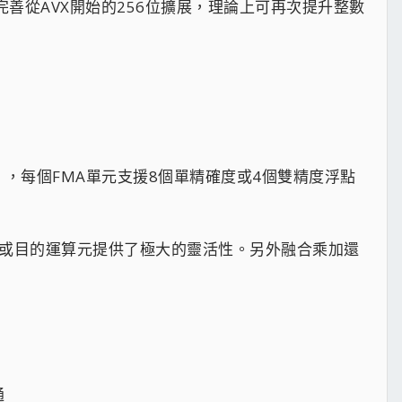
完善從AVX開始的256位擴展，理論上可再次提升整數
令），每個FMA單元支援8個單精確度或4個雙精度浮點
元或目的運算元提供了極大的靈活性。另外融合乘加還
​