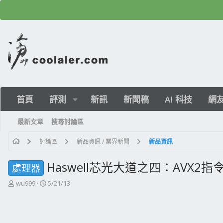
首頁
評測
新訊
新聞稿
AI 科技
網
最新文章
搜尋討論區
討論區
新品資訊 / 業界新聞
新品資訊
Haswell芯光大道之四：AVX2
處理器
主
開
wu999
5/21/13
題
始
發
日
起
期
人