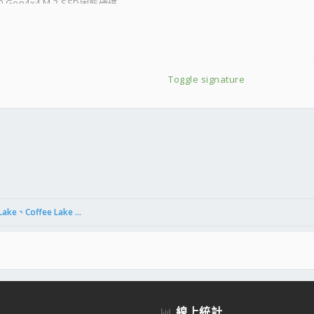
.0 Gen4x4 M.2 SSD固態硬碟
Toggle signature
件
結
AMING
[LGA 1200/1151/1150]Comet Lake、Coffee Lake 等及主板
&1TB
線上統計