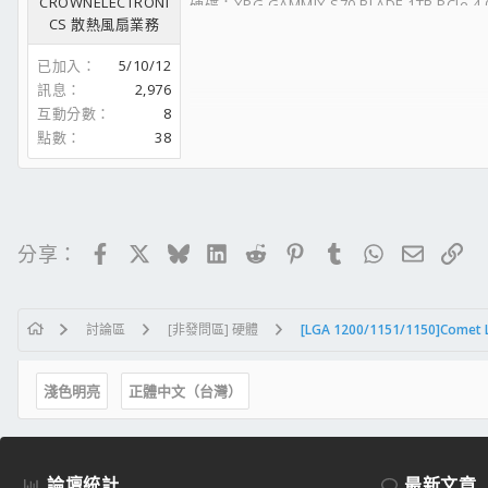
CROWNELECTRONI
硬碟：XPG GAMMIX S70 BLADE 1TB PCIe 4
CS 散熱風扇業務
水冷： ROG LC II 360 ARGB
顯卡： TUF RTX4070
已加入
5/10/12
電供：鈦金級1660W-POWER
訊息
2,976
機殼：君主SKY TWO黑
互動分數
8
螢幕：ASUS ROG XG27AQ
鍵盤：ASUS ROG Strix Scope RX
點數
38
滑鼠：ASUS ROG Gladius II
文書機
處理器 : Intel Core I7-2600K OC 4.5G @1.2V
散熱器 : Cryorig R1 Ultimate
Facebook
X
Bluesky
LinkedIn
Reddit
Pinterest
Tumblr
WhatsApp
電子郵
連
分享：
主機板 : P8Z68V-PRO GEN3
記憶體 : Kingston DDR3-2400 4Gx4
顯示卡 : ASUS ROG STRIX-GTX1070-O8G-G
討論區
[非發問區] 硬體
電 源 : Tt SMART DPS G 600W
硬 碟 : Crucial MX200-250G TOSHIBA 2TB 
機 殼 : Tt Chaser A41
淺色明亮
正體中文（台灣）
滑 鼠 :LEETGION HELLION
論壇統計
最新文章