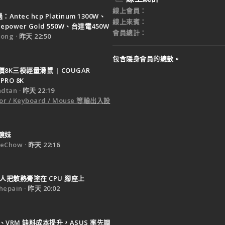
線上會員
Antec hcp Platinum 1300W、
線上來賓
ruepower Gold 550W、台達電450W
會員總計
ong
昨天 22:50
包含隱身會員的總數。
8K三模輕量滑鼠 | COUGAR
PRO 8K
dtan
昨天 22:19
or / Keyboard / Mouse 等輸出入設
鏡妹
eChow
昨天 22:16
人把散熱膏塗在 CPU 腳座上
epain
昨天 20:02
B、VRM 缺料成本提升，ASUS 率先調