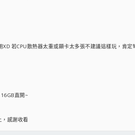
來用XD 若CPU散熱器太重或顯卡太多張不建議這樣玩，肯定彎板
z 16GB直開~
上，感謝收看