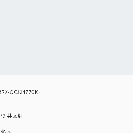
X-OC和4770K~
 4G*2 共兩組
頭散熱器