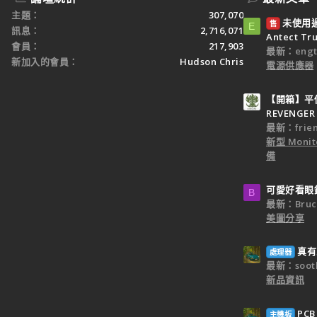
www.crownelectronics.com.tw
Tt Chaser A41 開箱
主題
307,070
未使用過：
售
E
戰神2開箱
訊息
2,716,071
Antect T
Cooler Master QuickFire Ultimate 紅軸鍵盤
會員
217,903
最新：engt
Level 20 RGB 機械式雷蛇軸電競鍵盤
新加入的會員
Hudson Chris
電源供應器
【開箱】平價
REVENGER 
最新：frien
新型 Monit
備
可愛好看眼
B
最新：Bruc
美圖分享
真有
處理器
最新：sooth
新品資訊
PC
主機板