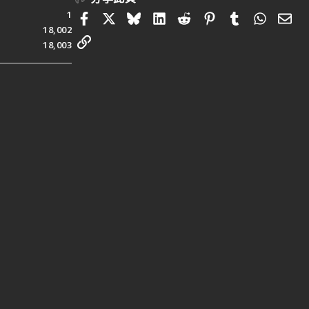
1
Facebook
X
Bluesky
LinkedIn
Reddit
Pinterest
Tumblr
Whats
電
18,002
連結
18,003