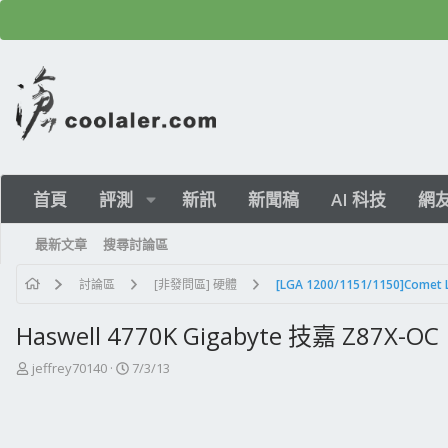
首頁
評測
新訊
新聞稿
AI 科技
網
最新文章
搜尋討論區
討論區
[非發問區] 硬體
Haswell 4770K Gigabyte 技嘉 Z87X-OC
主
開
jeffrey70140
7/3/13
題
始
發
日
起
期
人