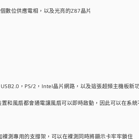
的8個數位供應電相，以及光亮的Z87晶片
個USB2.0，PS/2，Intel晶片網路，以及這張超頻主機板
充裝置和風扇都會通電讓風扇可以即時啟動，因此可以在系
附加裸測專用的支撐架，可以在裸測同時將顯示卡牢牢鎖住