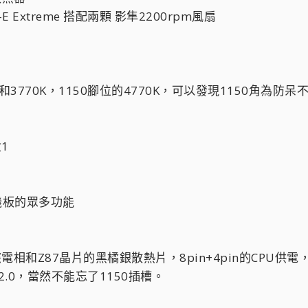
w SB-E Extreme 搭配兩顆 影隼2200rpm風扇
0K和3770K，1150腳位的4770K，可以發現1150角
盒1
主機板的眾多功能
是供應電相和Z87晶片的黑橘銀散熱片，8pin+4pin的CPU供
B2.0，當然不能忘了1150插槽。