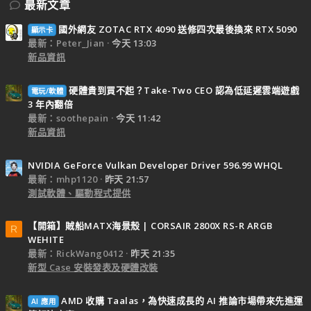
最新文章
國外網友 ZOTAC RTX 4090 送修四次最後換來 RTX 5090
顯示卡
最新：Peter_Jian
今天 13:03
新品資訊
硬體貴到買不起？Take-Two CEO 認為低延遲雲端遊戲
電玩/軟體
3 年內翻倍
最新：soothepain
今天 11:42
新品資訊
NVIDIA GeForce Vulkan Developer Driver 596.99 WHQL
最新：mhp1120
昨天 21:57
測試軟體、驅動程式提供
【開箱】賊船MATX海景殼 | CORSAIR 2800X RS-R ARGB
R
WEHITE
最新：RickWang0412
昨天 21:35
新型 Case 安裝發表及硬體改裝
AMD 收購 Taalas，為快速成長的 AI 推論市場帶來先進運
AI 應用