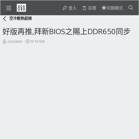
登入
註冊
切換模式
空冷散熱超頻
好版再推,拜新BIOS之賜上DDR650同步
主
開
coolaler
9/15/04
題
始
發
日
起
期
人