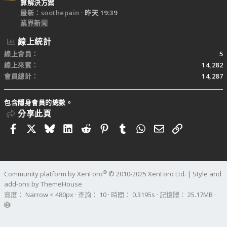
算解決方案
最新：soothepain
昨天 19:39
業界新聞
線上統計
線上會員
5
線上來賓
14,282
會員總計
14,287
包含隱身會員的總數。
分享此頁
Facebook
X
Bluesky
LinkedIn
Reddit
Pinterest
Tumblr
WhatsApp
電子郵件
連結
®
Community platform by XenForo
© 2010-2025 XenForo Ltd.
|
Style and
add-ons by ThemeHouse
寬度
查詢
10
時間
0.3195s
記憶體
25.17MB