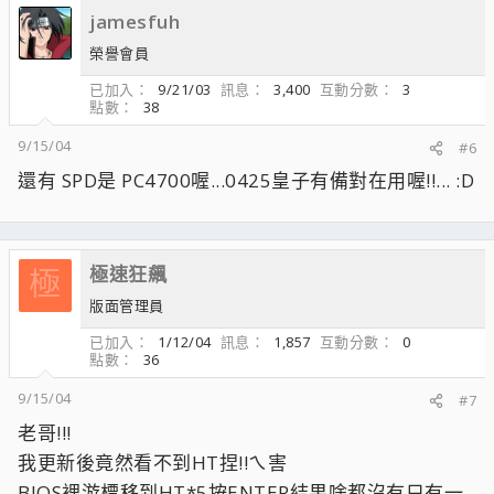
jamesfuh
榮譽會員
已加入
9/21/03
訊息
3,400
互動分數
3
點數
38
9/15/04
#6
還有 SPD是 PC4700喔...0425皇子有備對在用喔!!... :D
極速狂飆
極
版面管理員
已加入
1/12/04
訊息
1,857
互動分數
0
點數
36
9/15/04
#7
老哥!!!
我更新後竟然看不到HT捏!!ㄟ害
BIOS裡游標移到HT*5按ENTER結果啥都沒有只有一