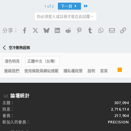
Last
1 of 2
下一頁
你必須登入或註冊才能在此回覆。
Facebook
X
Bluesky
LinkedIn
Reddit
Pinterest
Tumblr
WhatsApp
電子郵
連
分享：
空冷散熱超頻
淺色明亮
正體中文（台灣）
R
連絡我們
使用條款與網站規範
隱私權政策
說明
首頁
S
S
論壇統計
主題
307,094
訊息
2,716,114
會員
217,904
新加入的會員
PRECISION