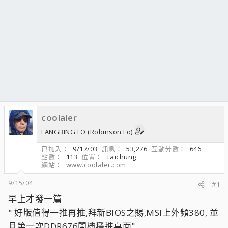
coolaler
FANGBING LO (Robinson Lo)
已加入
9/17/03
訊息
53,276
互動分數
646
點數
113
位置
Taichung
網站
www.coolaler.com
9/15/04
#1
早上才發一篇
" 好版值得一推再推,拜新BIOS之賜,MSI上外頻380, 並
且第一次DDR676開機穩進桌面"