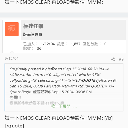
試一下CMOS CLEAR 再LOAD預設值 :MMM:
極速狂飆
極
版面管理員
已加入
1/12/04
訊息
1,857
互動分數
0
點數
36
9/15/04
#9
Originally posted by jeffchen+Sep 15 2004, 06:38 PM-->
</div><table border='0' align='center' width='95%'
cellpadding='3' cellspacing='1'><tr><td>
QUOTE
(jeffchen @
Sep 15 2004, 06:38 PM)</td></tr><tr><td id='QUOTE'> <!--
QuoteBegin-極速狂飆
@Sep 15 2004, 06:36 PM
老哥!!!
我更新後竟然看不到HT捏!!ㄟ害
按一下展開……
BIOS裡游標移到HT*5按ENTER結果啥都沒有只有一個空白視窗
試一下CMOS CLEAR 再LOAD預設值 :MMM: [/b]
奈阿捏啦!!!! :??: ;cr;
[/quote]