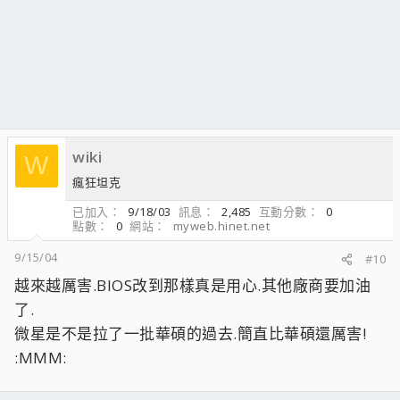
wiki
W
瘋狂坦克
已加入
9/18/03
訊息
2,485
互動分數
0
點數
0
網站
myweb.hinet.net
9/15/04
#10
越來越厲害.BIOS改到那樣真是用心.其他廠商要加油
了.
微星是不是拉了一批華碩的過去.簡直比華碩還厲害!
:MMM: