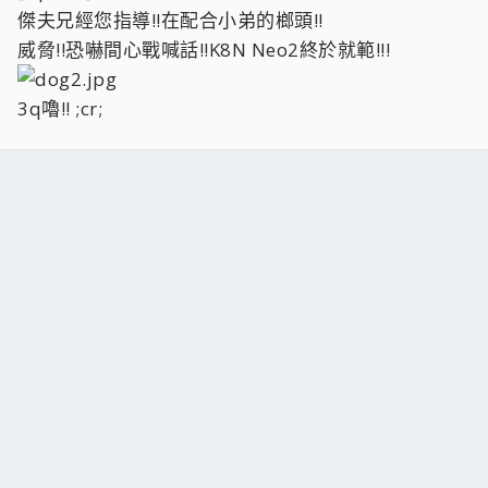
傑夫兄經您指導!!在配合小弟的榔頭!!
威脅!!恐嚇間心戰喊話!!K8N Neo2終於就範!!!
3q嚕!! ;cr;