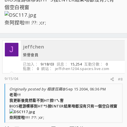
個空白視窗
奈阿捏啦!!!! :??: ;cr;
jeffchen
J
榮譽會員
已加入
9/18/03
訊息
15,254
互動分數
0
點數
0
網站
jeffchen1204.spaces.live.com
9/15/04
#8
Originally posted by 極速狂飆
@Sep 15 2004, 06:36 PM
老哥!!!
我更新後竟然看不到HT捏!!ㄟ害
BIOS裡游標移到HT*5按ENTER結果啥都沒有只有一個空白視窗
奈阿捏啦!!!! :??: ;cr;