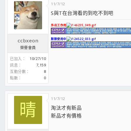
11/7/12
S與T在台灣看的到吃不到吧
外出工作用
默默使用中
ccbxeon
榮譽會員
已加入
10/27/10
訊息
7,159
互動分數
8
點數
0
11/7/12
晴
淘汰才有新品
新品才有價格