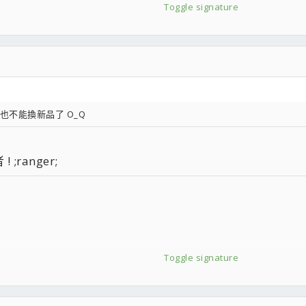
Toggle signature
不能換新品了 O_Q
ranger;
Toggle signature