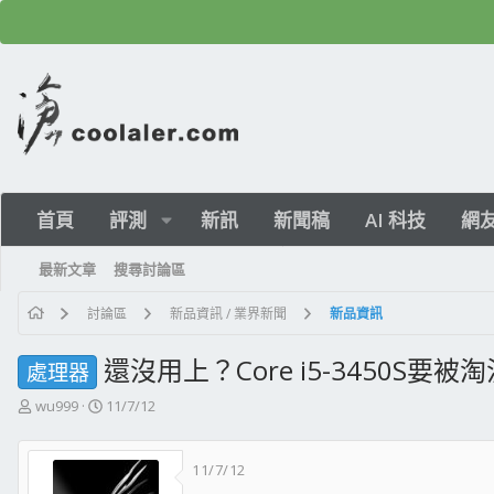
首頁
評測
新訊
新聞稿
AI 科技
網
最新文章
搜尋討論區
討論區
新品資訊 / 業界新聞
新品資訊
還沒用上？Core i5-3450S要被
處理器
主
開
wu999
11/7/12
題
始
發
日
11/7/12
起
期
人