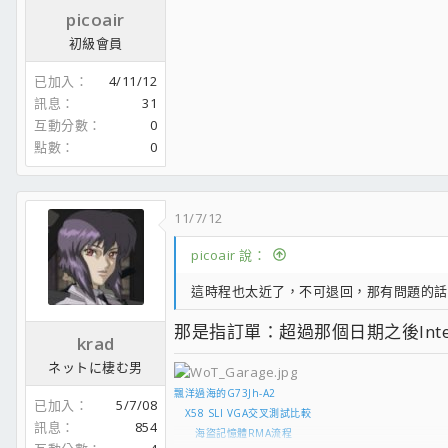
picoair
初級會員
已加入
4/11/12
訊息
31
互動分數
0
點數
0
11/7/12
picoair 說：
這時程也太近了，不可退回，那有問題的話也
那是指訂單：超過那個日期之後Int
krad
ネットに棲む男
飄洋過海的G73Jh-A2
已加入
5/7/08
X58 SLI VGA交叉測試比較
訊息
854
海盜記憶體RMA流程