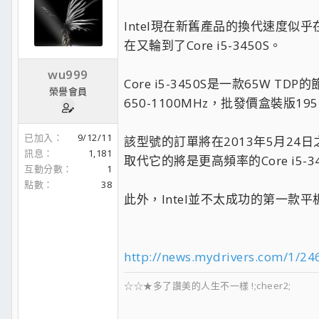
Intel現在新舊產品的換代速度似乎在
在又輪到了Core i5-3450S。
wu999
Core i5-3450S是一款65W T
榮譽會員
650-1100MHz，批發價盒裝版1
已加入
9/12/11
該型號的訂單將在2013年5月24
訊息
1,181
取代它的將是更高頻率的Core i5-3470
互動分數
1
點數
38
此外，Intel並不太成功的第一款平
http://news.mydrivers.com/1/2
☆☆★多了讚美的人生不一樣 !;cheer2;