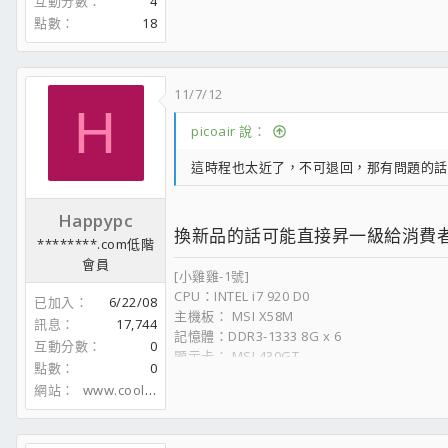
互動分數
4
CoolerMaster Hyper101簡測
點數
18
振華 冰山金蝶 [80+Gold] 600W 測試
視覚素子は笑う#.INTERCEPTER
11/7/12
H
picoair 說：
這時程也太近了，不可退回，那有問題的話也
Happypc
換新品的話可能直接昇一級給消費者 ! ;
********.com低階
會員
[小雞雞-1號]
CPU：INTEL i7 920 D0
已加入
6/22/08
主機板： MSI X58M
訊息
17,744
記憶體：DDR3-1333 8G x 6
互動分數
0
顯示卡： MSI 430GT
點數
0
硬碟：隨時變更中
網站
www.coolaler.com
機殼：裸奔中
電源供應器：1000W
顯示器: 石頭牌 24 吋