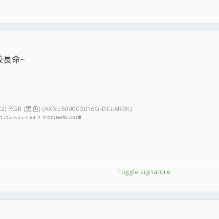
較長命~
) RGB (黑色) (AX5U6000C3016G-DCLARBK)
.0 Gen4x4 M.2 SSD固態硬碟
Toggle signature