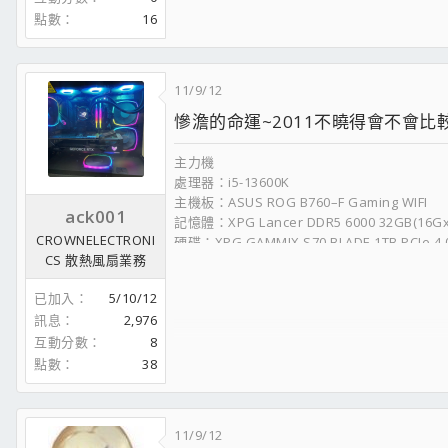
點數
16
11/9/12
慘澹的命運~2011不曉得會不會比
主力機
處理器：i5-13600K
主機板：ASUS ROG B760–F Gaming WIFI
ack001
記憶體：XPG Lancer DDR5 6000 32GB(16Gx2
CROWNELECTRONI
硬碟：XPG GAMMIX S70 BLADE 1TB PCIe 4
CS 散熱風扇業務
水冷： ROG LC II 360 ARGB
顯卡： TUF RTX4070
已加入
5/10/12
電供：鈦金級1660W-POWER
訊息
2,976
機殼：君主SKY TWO黑
互動分數
8
螢幕：ASUS ROG XG27AQ
鍵盤：ASUS ROG Strix Scope RX
點數
38
滑鼠：ASUS ROG Gladius II
文書機
11/9/12
處理器 : Intel Core I7-2600K OC 4.5G @1.2V