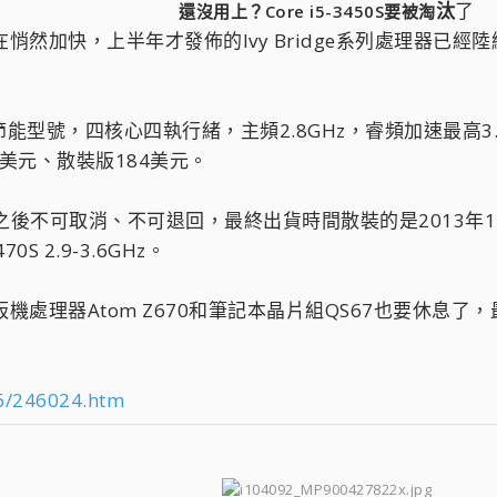
汰
了​
還沒用上？Core i5-3450S要被淘
悄然加快，上半年才發佈的Ivy Bridge系列處理器已經陸續
DP的節能型號，四核心四執行緒，主頻2.8GHz，睿頻加速最高3.5
95美元、散裝版184美元。
日之後不可取消、不可退回，最終出貨時間散裝的是2013年
S 2.9-3.6GHz。
板機處理器Atom Z670和筆記本晶片組QS67也要休息了
46/246024.htm