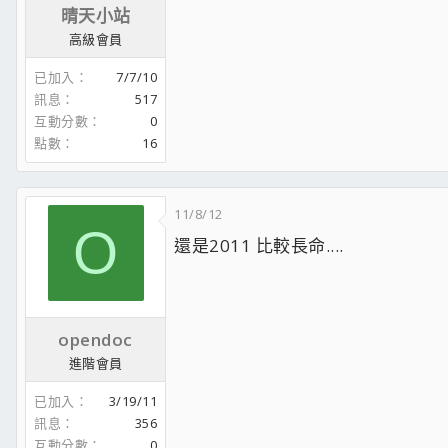
晴天小站
高級會員
已加入
7/7/10
訊息
517
互動分數
0
點數
16
11/8/12
O
還是2011 比較長命....
opendoc
進階會員
已加入
3/19/11
訊息
356
互動分數
0