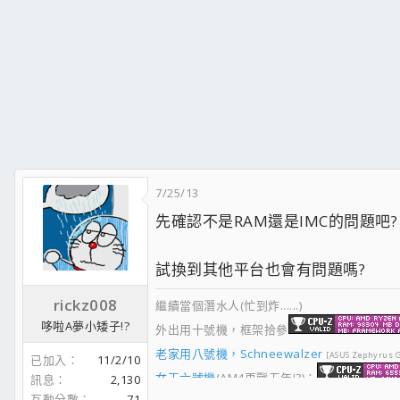
7/25/13
先確認不是RAM還是IMC的問題吧?
試換到其他平台也會有問題嗎?
rickz008
繼續當個潛水人(忙到炸......)
哆啦A夢小矮子!?
外出用十號機，框架拾參
老家用八號機，Schneewalzer
[ASUS Zephyrus 
已加入
11/2/10
女王六號機
(AM4再戰五年!?)：
訊息
2,130
互動分數
71