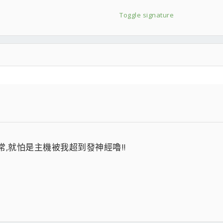
tom Spirit 120 EVO
Toggle signature
GB*4 EXPO
m MP34 1TB
>
ATH-A900...=////=
&
ATH-IM02
&
ATH-A900XLTD
& ATH-AD2000X
常,就怕是主機被我超到發神經嚕!!