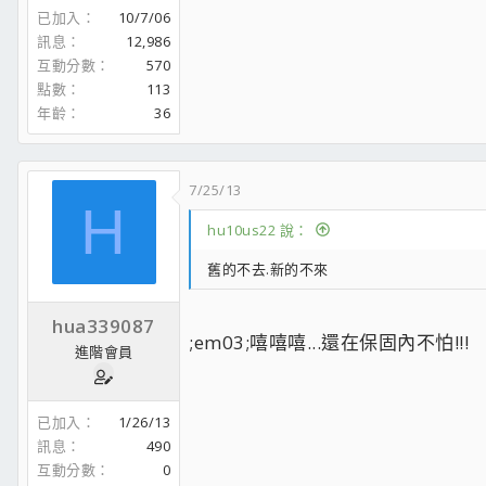
已加入
10/7/06
訊息
12,986
互動分數
570
點數
113
年齡
36
7/25/13
H
hu10us22 說：
舊的不去.新的不來
hua339087
;em03;嘻嘻嘻...還在保固內不怕!!!
進階會員
已加入
1/26/13
訊息
490
互動分數
0