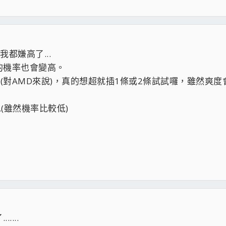
tom Spirit 120 EVO
GB*4 EXPO
V我都嫌高了...
m MP34 1TB
的機率也會變高。
.(對AMD來說)，真的想超就插1條或2條試試囉，雖然爽度會變
>
ATH-A900...=////=
&
ATH-IM02
&
ATH-A900XLTD
& ATH-AD2000X
(雖然機率比較低)
...