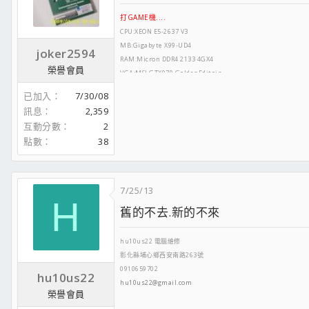
打GAME機....
CPU:XEON E5-2637 V3
MB:Gigabyte X99-UD4
joker2594
RAM:Micron DDR4 2133 4GX4
榮譽會員
VGA:MSI GTX970 GoldenEditoin
SSD:Intel 730 240G+Micron M500 240G
已加入
7/30/08
HDD:Seagate SV35 1T
訊息
2,359
POWER:影準600W
互動分數
2
CASE:COOLMASTER N500
點數
38
螢幕:LG 23MP65HQ-P
二號上網機
CPU:Q8200 @2.8G
MB:ASUS P5QL-E
7/25/13
RAM:DDR2 800 1GX4
H
舊的不去.新的不來
VGA:MSI GT430 1GD3
HDD:WD 640G AALS
POWER:500W
hu10us22 電腦維修
彰化縣埔心鄉西安南路263號
0910659702
hu10us22
hu10us22@gmail.com
榮譽會員