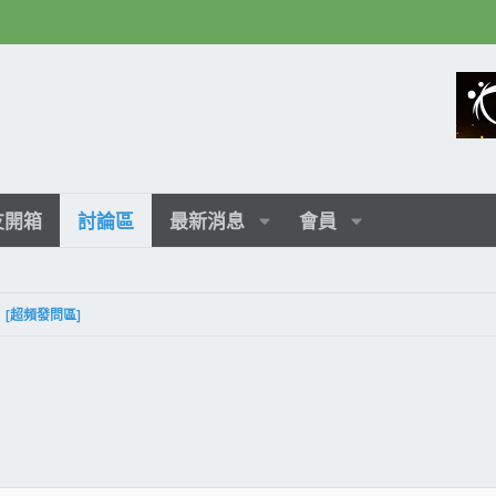
友開箱
討論區
最新消息
會員
[超頻發問區]