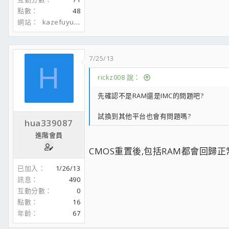
主力九號機，コードギアスMK-Ⅱ：
點數
48
CPU:AMD RYZEN 9 9950X3D Def. PBO w/ ThermalRight Phan
網站
kazefuyuotsukai.blogspot.com
RAM:G.Skill Ripjaws M5 Neo RGB Flare DDR5 6000CL30 48
MB:MSI MPG X870E CARBON WIFI
SSD:Kingston KC3000 2TB+Seagate FireCuda 530 2TB+Tea
GeForce RTX™ 5070 Ti EAGLE OC SFF 16G
VGA:
7/25/13
CASE:Fractal Design Define R6 USB-C TG Black(續用)
H
SOUND:USB>>
Wu Audio Lab DAC101.5
>>
ATH-HA22TUBE
>
rickz008 說：
網誌在此請小心服用
((好久沒更新了...
先確認不是RAM還是IMC的問題吧?
試換到其他平台也會有問題嗎?
hua339087
進階會員
CMOS重置後,包括RAM都會回歸正
已加入
1/26/13
訊息
490
互動分數
0
點數
16
年齡
67