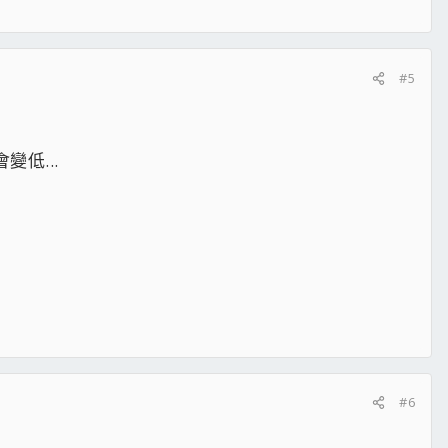
#5
低...
#6