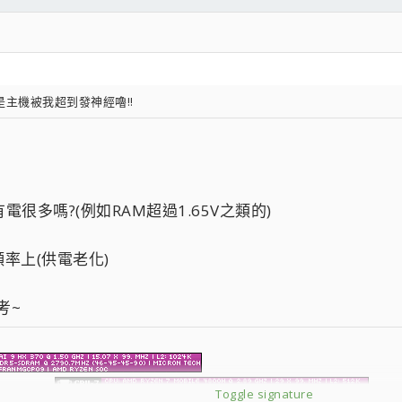
是主機被我超到發神經嚕!!
電很多嗎?(例如RAM超過1.65V之類的)
率上(供電老化)
考~
Toggle signature
G14 GA401IU]