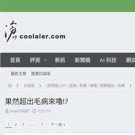
首頁
評測
新訊
新聞稿
AI 科技
網
最新文章
搜尋討論區
討論區
[發問區] DIY / 超頻 / 軟體 / 硬體 / 疑難雜症 / 估價
果然超出毛病來嚕!?
主
開
hua339087
7/25/13
題
始
發
日
1
2
3
……
7
下一頁
起
期
人