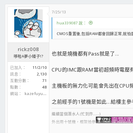
7/25/13
hua339087 說：
CMOS重置後,包括RAM都會回歸正常,就怕
rickz008
也就是燒機都有Pass就是了...
哆啦A夢小矮子!?
已加入
11/2/10
CPU的IMC跟RAM當初超頻時電壓有
訊息
2,130
互動分數
71
主機板的無力化可能會先出在CPU頻
點數
48
網站
kazefuyuotsukai.blogspot.com
之前經手的1號機是如此...給樓主參
繼續當個潛水人(忙到炸......)
外出用十號機，框架拾參
老家用八號機，Schneewalzer
[ASUS Zephyrus 