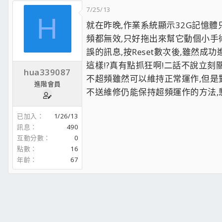
7/25/13
H
就在昨晚,作業系統顯示32G記憶體只
頻都無效,只好拖出來幫它動個小手術
誤的訊息,按Reset數次後,雖然成功
這樣!?真有點抓狂啊!二話不說立刻
hua339087
不超頻雖然可以維持正常運作,但是
進階會員
不送維修仍能保持超頻運作的方法,懇
已加入
1/26/13
訊息
490
互動分數
0
點數
16
年齡
67