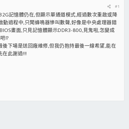
#1
面,32G記憶體仍在,但顯示單通道模式,經過數次重啟或降
新啟動過程中,只聞蜂鳴器慘叫數聲,好像是中央處理器錯
OS畫面,只見記憶體顯示DDR3-800,見鬼啦,怎變成
!?
最後下場是送回廠維修,但我仍抱持最後一線希望,能在
此謝過!!!