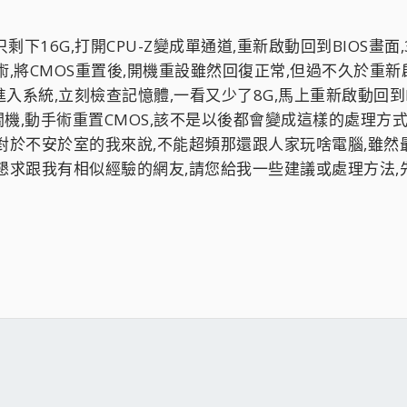
剩下16G,打開CPU-Z變成單通道,重新啟動回到BIOS畫
,將CMOS重置後,開機重設雖然回復正常,但過不久於重
進入系統,立刻檢查記憶體,一看又少了8G,馬上重新啟動回到BI
關機,動手術重置CMOS,該不是以後都會變成這樣的處理方式吧
對於不安於室的我來說,不能超頻那還跟人家玩啥電腦,雖然
求跟我有相似經驗的網友,請您給我一些建議或處理方法,先在