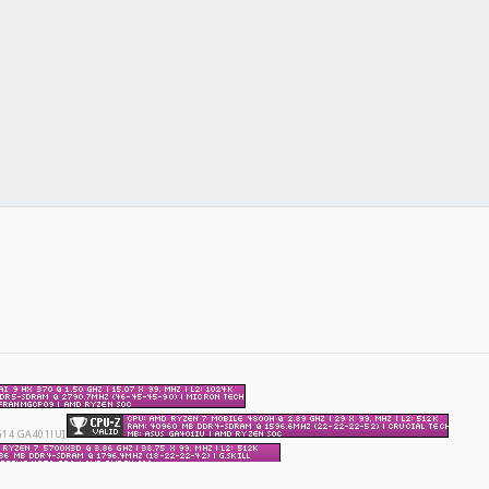
G14 GA401IU]