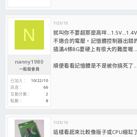
女王六號機
(AM4再戰五年!?)：
主力九號機，コードギアスMK-Ⅱ：
CPU:AMD RYZEN 9 9950X3D Def. PBO w/ ThermalRight Phan
7/25/13
RAM:G.Skill Ripjaws M5 Neo RGB Flare DDR5 6000CL30 48
N
就叫你不要超那麼高咩...1.5V...1.4
MB:MSI MPG X870E CARBON WIFI
SSD:Kingston KC3000 2TB+Seagate FireCuda 530 2TB+Tea
不適合的電壓，記憶體控制器出錯
GeForce RTX™ 5070 Ti EAGLE OC SFF 16G
VGA:
插滿4條8G要硬上有很大的難度喔..
CASE:Fractal Design Define R6 USB-C TG Black(續用)
SOUND:USB>>
Wu Audio Lab DAC101.5
>>
ATH-HA22TUBE
>
nanny1980
網誌在此請小心服用
((好久沒更新了...
順便看看記憶體是不是被你搞死了...
一般般會員
已加入
10/22/10
訊息
66
互動分數
2
點數
8
7/25/13
這樣看起來比較像版子或CPU縮缸了....