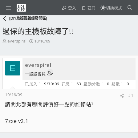
登入
註冊
切換模式
[DIY及疑難雜症發問區]
過保的主機板故障了!!
主
開
everspiral
10/16/09
題
始
發
日
起
期
everspiral
人
E
一般般會員
已加入
9/30/06
訊息
63
互動分數
0
點數
0
10/16/09
#1
請問北部有哪間評價好一點的維修站?
7zxe v2.1