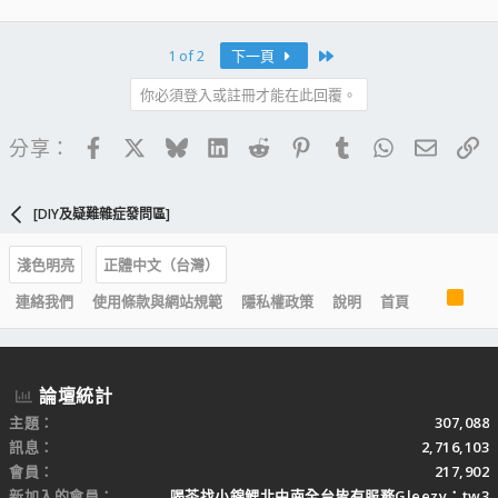
Last
1 of 2
下一頁
你必須登入或註冊才能在此回覆。
Facebook
X
Bluesky
LinkedIn
Reddit
Pinterest
Tumblr
WhatsApp
電子郵
連
分享：
[DIY及疑難雜症發問區]
淺色明亮
正體中文（台灣）
R
連絡我們
使用條款與網站規範
隱私權政策
說明
首頁
S
S
論壇統計
主題
307,088
訊息
2,716,103
會員
217,902
新加入的會員
喝茶找小錦鯉北中南全台皆有服務Gleezy：tw3