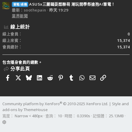
ASUSx三麗鷗耍酷聯萌 潮玩開學祭搶抱AI筆電！
筆電/桌機
最新：soothepain
昨天 19:29
業界新聞
線上統計
線上會員
0
線上來賓
15,374
會員總計
15,374
包含隱身會員的總數。
分享此頁
Facebook
X
Bluesky
LinkedIn
Reddit
Pinterest
Tumblr
WhatsApp
電子郵件
連結
®
Community platform by XenForo
© 2010-2025 XenForo Ltd.
|
Style and
add-ons by ThemeHouse
寬度
查詢
10
時間
0.3390s
記憶體
25.13MB