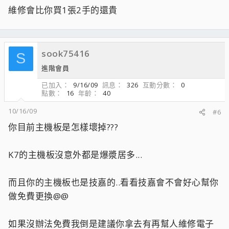
維修會比你買1張2手的還貴
sook75416
S
進階會員
已加入
9/16/09
訊息
326
互動分數
0
點數
16
年齡
40
10/16/09
#6
你目前主機板是怎樣壞掉???
K7的主機板沒意外都是爆漿居多...
而且你的主機板也是技嘉的..看看技嘉會不會好心幫你
做免費更換@@
如果沒辦法免費我倒是建議你拿去有再幫人維修電子