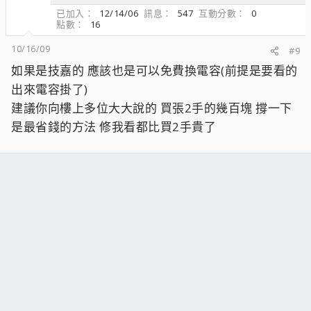
已加入
12/14/06
訊息
547
互動分數
0
點數
16
10/16/09
#9
如果是技嘉的 應該也是可以免費換電容(前提是要看的
出來電容掛了)
建議你向樓上多位大大說的 買張2手的幾百塊 撐一下
是最省錢的方法 修我看都比買2手貴了