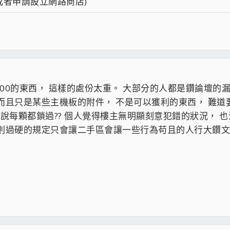
 (或者申請設立網路商店)
勿將標題或內容刪除,以供會員查詢及作為紀錄
重複刊登
hoo或Ebay(11/8增訂)但官網之產品介紹不在此限
,如因有買家符合條件並回應後,賣家應於24小時內回應,若無回應,站方管理者
或停權或禁止買賣處份
00的東西， 這樣的處份太重。 大部分的人都是鑽論壇的
賣請當面交易銀貨兩訖,如需宅配或先行轉帳,請自行評估交易風險,如受欺騙
而且只是某些主機板的附件， 不是可以獲利的東西， 難道
得說每顆都鎖過?? 個人覺得樓主無明顯刻意犯錯的狀況， 
否則過硬的規定只會讓二手區會讓一些行為苟且的人行大鑽
停權應該是理所當然的吧