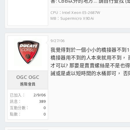
答: CBB以外的地方... 請自行查找
3..一經在此PO出徵求,無論賣出與否,請
4.同樣一件商品如賣不出可以推文,但禁止
CPU：Intel Xeon E5-2687W
5.本區發文不計入累計發文量
MB：Supermicro X9DAi
6.禁止轉貼別處買賣,或引用他站連結,例如ya
7.PO出徵求後,賣家有義務時時釘住版面
匿跡或不回應者超過3天,經檢舉將受警告
8.禁止代售[2006/01/18更新]
9/27/06
9.
嚴禁出售全新品違者永久停權
我覺得對於一個小小的橋接器不到1
10.本區只提供會員作為交易平台,所有買
11.以上違反馬上砍文或停權
橋接器用不到的人本來就用不到， 
才可以? 那要是賣賣螺絲是不是也
誡或是處以短時間的水桶即可， 
以一位2003年的網友犯下的這個錯誤...
OGC OGC
進階會員
已加入
2/9/06
訊息
389
互動分數
0
點數
0