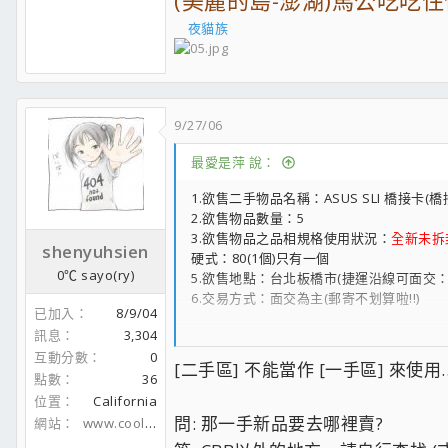
(美麗的島-澎湖)馬公吃吃
夜貓族
9/27/06
最愛是萍 說：
1.欲售二手物品名稱：ASUS SLI 橋接卡(橋
2.欲售物品數量：5
3.欲售物品之品相規格使用狀況：
全新未拆
shenyuhsien
硬式：80(1個)只有一個
0℃ sayo(ry)
5.欲售地點：台北板橋市(捷運沿線可面交
6.交易方式：面交為主(郵寄不划算啦!!)
已加入
8/9/04
訊息
3,304
以上是大大賣東西的內容
互動分數
0
以下是版規
[二手區] 不能當作 [一手區] 來使用..
---------------------------------------------------------
點數
36
二手物品賣出注意事項
位置
California
1.欲賣出二手物品請詳細標出欲賣標地物
問: 那一手新品要去哪裡賣?
網站
www.coolaler.com
2.請詳細說明交易取貨方式及地點