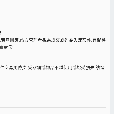
限
應,若無回應,站方管理者視為成交或列為失連案件,有權將
賣處份
評估交易風險,如受欺騙或物品不堪使用或遭受損失,請逕