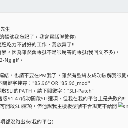
 先生
(你的帳號我忘記了，我會電話聯繫你)
種吃力不討好的工作，我放棄了!!
累。因為雖然舊帳號不是很厲害的帳號(我回文不多)，
。
解驅動連結，也請不要在PM我了，雖然有些網友成功破解我很
搜尋："85.96" OR "85.96_mod"
I的PATH，請下關鍵字："SLI-Patch"
版91.47成功開啟SLI選項，但我在我的平台上是失敗的!!
上可開啟SLI選項，但他說我主機板型號不合規定不給開
I選項都沒跑出來(我的平台)