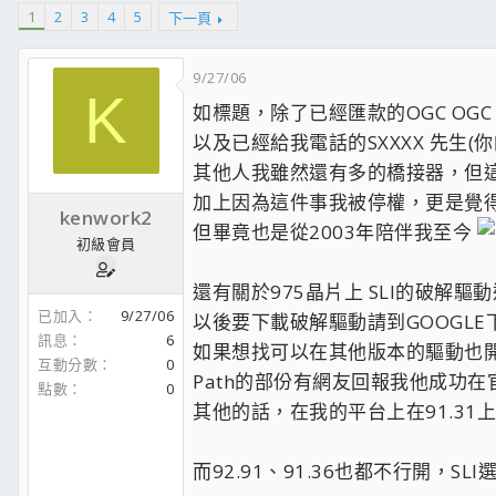
1
2
3
4
5
下一頁
9/27/06
K
如標題，除了已經匯款的OGC OGC
以及已經給我電話的SXXXX 先生
其他人我雖然還有多的橋接器，但這
加上因為這件事我被停權，更是覺得
kenwork2
但畢竟也是從2003年陪伴我至今
初級會員
還有關於975晶片上 SLI的破
已加入
9/27/06
以後要下載破解驅動請到GOOGLE下關鍵字
訊息
6
如果想找可以在其他版本的驅動也開啟SL
互動分數
0
Path的部份有網友回報我他成功在官
點數
0
其他的話，在我的平台上在91.31
而92.91、91.36也都不行開，SL