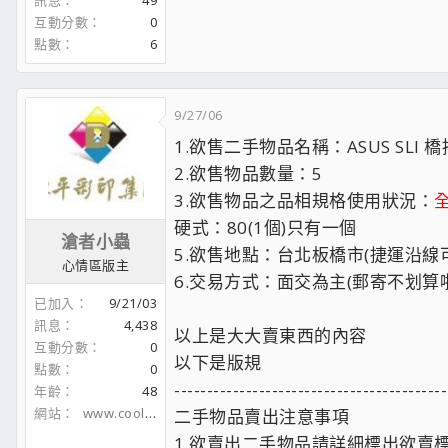
訊息
49
互動分數
0
點數
6
9/27/06
1.欲售二手物品名稱：ASUS SLI 
2.欲售物品數量：5
3.欲售物品之品相規格使用狀況：
硬式：80(1個)只有一個
滄者小蟲
5.欲售地點：台北板橋市(捷運沿
心情區版主
6.交易方式：面交為主(郵寄不划算啦!
已加入
9/21/03
訊息
4,438
以上是大大賣東西的內容
互動分數
0
以下是版規
點數
0
------------------------------------------
年齡
48
網站
www.coolaler.com
二手物品賣出注意事項
1.欲賣出二手物品請詳細標出欲賣