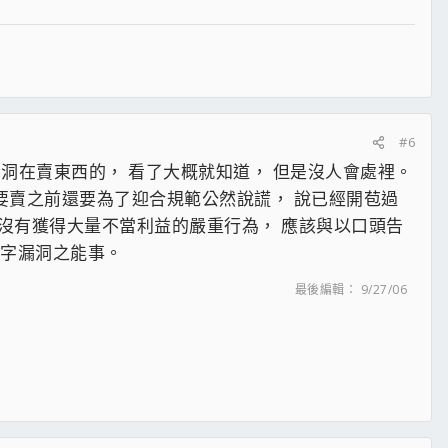
視為成交或列為失連案件,有權將其移除,如有賣家無故不理不採或消聲
#6
漏洞在賣東西的， 看了大概就知道， 但是沒人會處裡。
或物品不堪使用或遭受損失,請逕行向警察單位報案與本站無涉
要賣之前還要為了迎合規範公然說謊， 說已經開苞過
也沒有獲得大量不當利益的嚴重行為， 應該與以口頭告
文字漏洞之能事。
最後編輯：
9/27/06