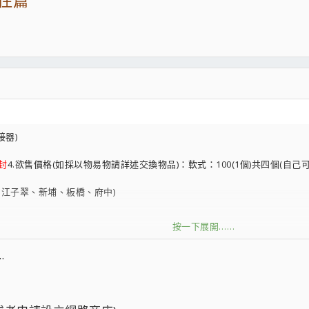
住住篇
接器)
封
4.欲售價格(如採以物易物請詳述交換物品)：軟式：100(1個)共四個(自己
：江子翠、新埔、板橋、府中)
按一下展開……
.
-----------------------
品相規格及欲賣價格