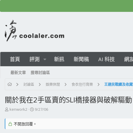
首頁
評測
新訊
新聞稿
AI 科技
網
最新文章
搜尋討論區
討論區
娛樂休閒
食衣住行育樂
王建民戰績及收藏
關於我在2手區賣的SLI橋接器與破解驅動
主
開
kenwork2
9/27/06
題
始
發
日
不開放回覆。
起
期
人