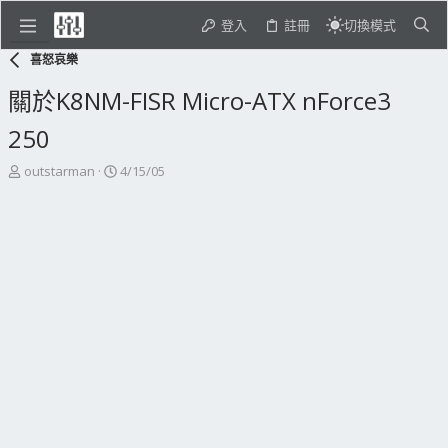
登入
註冊
切換模式
喜怒哀樂
關於K8NM-FISR Micro-ATX nForce3
250
主
開
outstarman
4/15/05
題
始
發
日
起
期
人