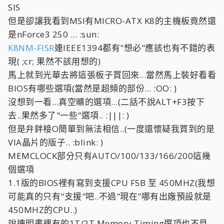
SIS
但是卻讓我看到MSI有MICRO-ATX K8的主機板竟然還
是nForce3 250 ... :sun:
K8NM-FISR
連IEEE1394都有"想必"應該也有不錯的表
現( ;cr; 果然不該用想的)
馬上就到光華去將這張板子買回來...當然馬上裝好看看
BIOS有哪些選項(當然是超頻的部份... :OO: )
沒想到一看...真空曠的選項...(二話不說ALT+F3按下
去..果然多了"一些"選項.. :|||: )
但是弁鉡椄O簡單到無法相信..(一度還懷疑我買到的是
VIA晶片的版子.. :blink: )
MEMCLOCK部分只有AUTO/100/133/166/200這幾
個選項
1.1版的BIOS裡有寫到支援CPU FSB 至 450MHZ(我想
可能真的只有"支援"吧..不過"現在"哪有出廠預設就是
450MHZ的CPU..)
說連明書裡有的1T/2T Memory Timing選項也不見