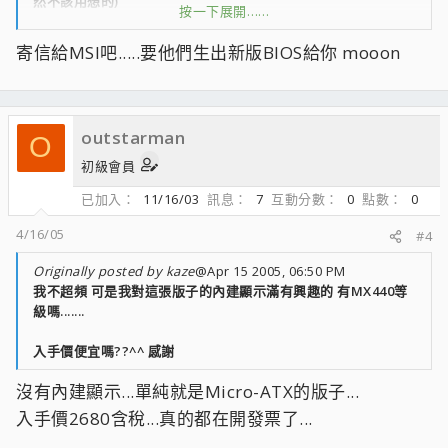
然不該用想的)
按一下展開……
馬上就到光華去將這張板子買回來...當然馬上裝好看看BIOS有哪
些選項(當然是超頻的部份... :OO: )
寄信給MSI吧.....要他們生出新版BIOS給你 mooon
沒想到一看...真空曠的選項...(二話不說ALT+F3按下去..果然多
了"一些"選項.. :|||: )
但是弁鉡椄O簡單到無法相信..(一度還懷疑我買到的是VIA晶片的
版子.. :blink: )
outstarman
O
MEMCLOCK部分只有AUTO/100/133/166/200這幾個選項
1.1版的BIOS裡有寫到支援CPU FSB 至 450MHZ(我想可能真的
初級會員
只有"支援"吧..不過"現在"哪有出廠預設就是450MHZ的CPU..)
已加入
11/16/03
訊息
7
互動分數
0
點數
0
說連明書裡有的1T/2T Memory Timing選項也不見了(更不用
說除頻之類的選項一個都沒有)
4/16/05
#4
安裝好OS後安裝Core Center..... 軟體竟然顯示不支援這主機板
(說明書5-8頁明明有出現這軟體的介紹阿)
Originally posted by kaze
@Apr 15 2005, 06:50 PM
寫到這開始後悔未什麼不買VIA的版子就好了...( :O||: 能把
我不超頻 可是我對這張版子的內建顯示滿有興趣的 有MX440等
nForce的強項都取消到..)
級嗎.......
BIOS也是去年9月出了1.1版之後到現在都沒有在跟新的...
好歹這張板子用的晶片組也是nForce3 250......感覺真差
入手價便宜嗎??^^ 感謝
沒有內建顯示...單純就是Micro-ATX的版子...
入手價2680含稅...真的都在開發票了...