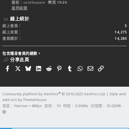
最新：soothepain
昨天 19:39
業界新聞
線上統計
線上會員
5
線上來賓
14,275
會員總計
14,280
包含隱身會員的總數。
分享此頁
Facebook
X
Bluesky
LinkedIn
Reddit
Pinterest
Tumblr
WhatsApp
電子郵件
連結
®
Community platform by XenForo
© 2010-2025 XenForo Ltd.
|
Style and
add-ons by ThemeHouse
寬度
查詢
10
時間
0.3049s
記憶體
25.02MB