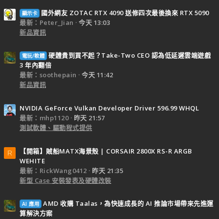
國外網友 ZOTAC RTX 4090 送修四次最後換來 RTX 5090
顯示卡
最新：Peter_Jian
今天 13:03
新品資訊
硬體貴到買不起？Take-Two CEO 認為低延遲雲端遊戲
電玩/軟體
3 年內翻倍
最新：soothepain
今天 11:42
新品資訊
NVIDIA GeForce Vulkan Developer Driver 596.99 WHQL
最新：mhp1120
昨天 21:57
測試軟體、驅動程式提供
【開箱】賊船MATX海景殼 | CORSAIR 2800X RS-R ARGB
R
WEHITE
最新：RickWang0412
昨天 21:35
新型 Case 安裝發表及硬體改裝
AMD 收購 Taalas，為快速成長的 AI 推論市場帶來先進運
AI 應用
算解決方案