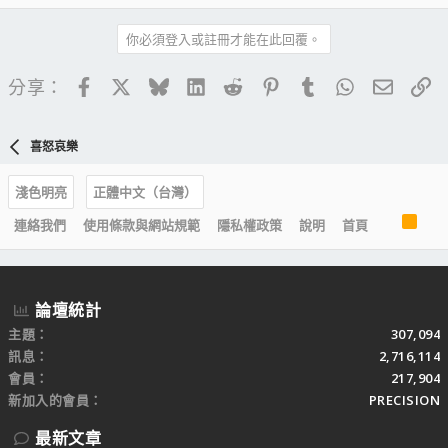
你必須登入或註冊才能在此回覆。
Facebook
X
Bluesky
LinkedIn
Reddit
Pinterest
Tumblr
WhatsApp
電子郵
連
分享：
喜怒哀樂
淺色明亮
正體中文（台灣）
R
連絡我們
使用條款與網站規範
隱私權政策
說明
首頁
S
S
論壇統計
主題
307,094
訊息
2,716,114
會員
217,904
新加入的會員
PRECISION
最新文章