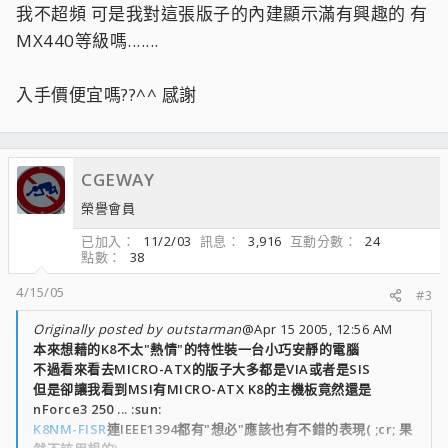
我不超頻 可是我對這張版子的內建顯示滿有興趣的 有
MX440等級嗎.......
入手價便宜嗎??^^ 感謝
CGEWAY
榮譽會員
已加入
11/2/03
訊息
3,916
互動分數
24
點數
38
4/15/05
#3
Originally posted by outstarman
@Apr 15 2005, 12:56 AM
本來想藉的K8不太"熱情"的特性裝一台小巧安靜的電腦
不過看來看去MICRO-ATX的版子大多都是VIA或者是SIS
但是卻讓我看到MSI有MICRO-ATX K8的主機板竟然還是
nForce3 250 ... :sun:
K8NM-FISR
連IEEE1394都有"想必"應該也有不錯的表現( ;cr; 果