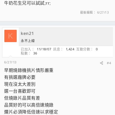
牛奶花生兄可以試試;rr;
最後編輯：
6/27/13
ken21
K
永不上線
已加入
11/18/07
訊息
1,424
互動分數
0
點數
36
6/27/13
#4
早期燒錄機挑片情形嚴重
有挑選廠牌必要
現在沒太大差別
選一台喜歡即可
但燒錄片品質有差
品質好的可以高倍速燒錄
爛片必須降低倍速以求穩定