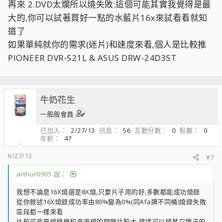
再來 2.DVD太爛所以燒失敗:這個可能其實我覺得是最
大的,你可以試著買好一點的水藍片16x來試看看就知
道了
如果單純就你的需求(迷片)和速度來看,個人是比較推
PIONEER DVR-S21L & ASUS DRW-24D3ST
牛奶花生
一般般會員
已加入
2/27/13
訊息
56
互動分數
0
點數
0
年齡
47
6/27/13
#7
arthur0905 說：
我想不論是16X燒還是8X燒,只要片子用的好,多數都能成功燒錄
從你敘述16X燒錄成功率由80%變為0%(同Afa牌不同桶)燒錄失敗
區段都一樣來看
比較可能是燒錄機和來源檔的問題比較大,建議可以燒其它牌子的