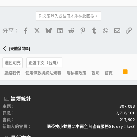
你必須登入或註冊才能在此回覆。
Facebook
X
Bluesky
LinkedIn
Reddit
Pinterest
Tumblr
WhatsApp
電子郵
連
分享：
[硬體發問區]
淺色明亮
正體中文（台灣）
R
連絡我們
使用條款與網站規範
隱私權政策
說明
首頁
S
S
論壇統計
主題
307,088
訊息
2,716,101
會員
217,902
新加入的會員
喝茶找小錦鯉北中南全台皆有服務Gleezy：tw3