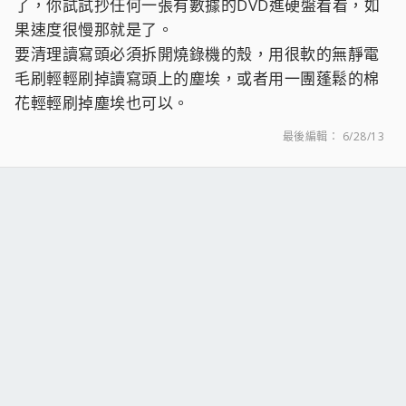
以我通路上買的到的來說 該買哪台呢
了，你試試抄任何一張有數據的DVD進硬盤看看，如
麻煩有使用經驗的大大指點迷津
果速度很慢那就是了。
要清理讀寫頭必須拆開燒錄機的殼，用很軟的無靜電
毛刷輕輕刷掉讀寫頭上的塵埃，或者用一團蓬鬆的棉
花輕輕刷掉塵埃也可以。
最後編輯：
6/28/13