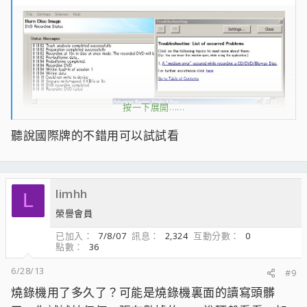
按一下展開……
聽說國際牌的不錯用可以試試看
limhh
L
16X燒ISO也失敗 確定是燒錄器問題了
榮譽會員
個人用過的 NEC馬來西亞製(IDE)=>MSI(SATA)8個月壞
已加入
7/8/07
訊息
2,324
互動分數
0
=>SONY(SATA)用了快2年(現在這台)
點數
36
LITEON IHAS324
6/28/13
#9
ASUS DRW-24D3ST
燒錄機用了多久了？可能是燒錄機裏面的讀寫頭髒
PIONEER DVR-S20LBK