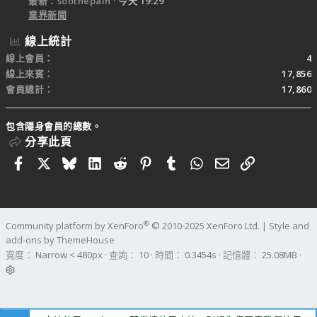
最新：soothepain
今天 19:29
業界新聞
線上統計
線上會員
4
線上來賓
17,856
會員總計
17,860
包含隱身會員的總數。
分享此頁
Facebook
X
Bluesky
LinkedIn
Reddit
Pinterest
Tumblr
WhatsApp
電子郵件
連結
®
Community platform by XenForo
© 2010-2025 XenForo Ltd.
|
Style and
add-ons by ThemeHouse
寬度
查詢
10
時間
0.3454s
記憶體
25.08MB