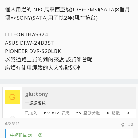
個人用過的 NEC馬來西亞製(IDE)=>MSI(SATA)8個月
壞=>SONY(SATA)用了快2年(現在這台)
LITEON IHAS324
ASUS DRW-24D3ST
PIONEER DVR-S20LBK
以我通路上買的到的來說 該買哪台呢
麻煩有使用經驗的大大指點迷津
gluttony
G
一般般會員
已加入
6/29/12
訊息
55
互動分數
0
點數
0
6/28/13
#8
牛奶花生 說：