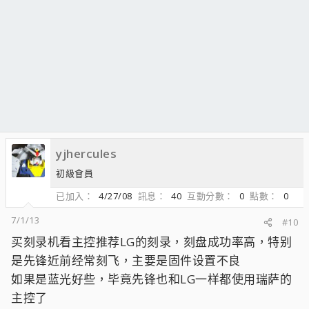
yjhercules
初級會員
已加入
4/27/08
訊息
40
互動分數
0
點數
0
7/1/13
#10
买刻录机看主控推荐LG的刻录，刻盘成功率高，特别
是先锋近前经常刻飞，主要是固件设置不良
如果是蓝光好些，毕竟先锋也和LG一样都使用瑞萨的
主控了