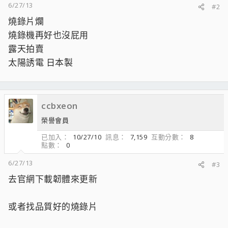
6/27/13
#2
燒錄片爛
燒錄機再好也沒屁用
露天拍賣
太陽誘電 日本製
ccbxeon
榮譽會員
已加入
10/27/10
訊息
7,159
互動分數
8
點數
0
6/27/13
#3
去官網下載韌體來更新
或者找品質好的燒錄片