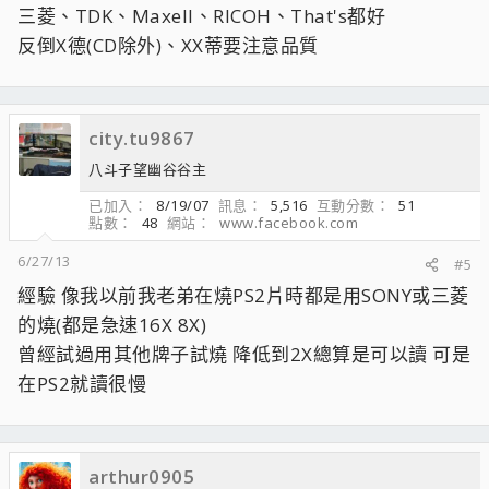
三菱、TDK、Maxell、RICOH、That's都好
反倒X德(CD除外)、XX蒂要注意品質
city.tu9867
八斗子望幽谷谷主
已加入
8/19/07
訊息
5,516
互動分數
51
點數
48
網站
www.facebook.com
6/27/13
#5
經驗 像我以前我老弟在燒PS2片時都是用SONY或三菱
的燒(都是急速16X 8X)
曾經試過用其他牌子試燒 降低到2X總算是可以讀 可是
在PS2就讀很慢
arthur0905