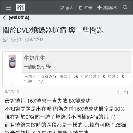
登入
註冊
切換模式
[硬體發問區]
關於DVD燒錄器選購 與一些問題
主
開
牛奶花生
6/27/13
題
始
發
日
起
期
牛奶花生
人
一般般會員
已加入
2/27/13
訊息
56
互動分數
0
點數
0
年齡
47
6/27/13
#1
最近燒片 16X燒會一直失敗 8X卻成功
不知道問題是出在哪 因為之前16X燒成功機率是80%
現在近於0%(同一牌子燒錄片不同桶)(Afa的片子)
而且燒錄失敗時的區段都是一樣的 比較有可能 1.燒錄
器老舊該換了 2.DVD太爛所以燒失敗