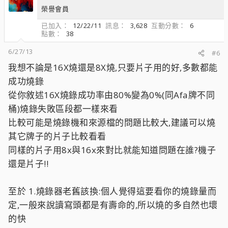
榮譽會員
已加入
12/22/11
訊息
3,628
互動分數
6
點數
38
6/27/13
#6
我想不論是16X燒還是8X燒,只要片子用的好,多數都能
成功燒錄
從你敘述16X燒錄成功率由80%變為0%(同Afa牌不同
桶)燒錄失敗區段都一樣來看
比較可能是燒錄機和來源檔的問題比較大,建議可以燒
其它牌子的片子比較看看
同樣的片子用8x與16x來對比就能知道問題在誰?機子
還是片子!!
至於 1.燒錄器老舊該換:個人覺得這要看你的燒錄量而
定,一般來說讀寫頭都是有壽命的,所以燒的多自然也壞
的快