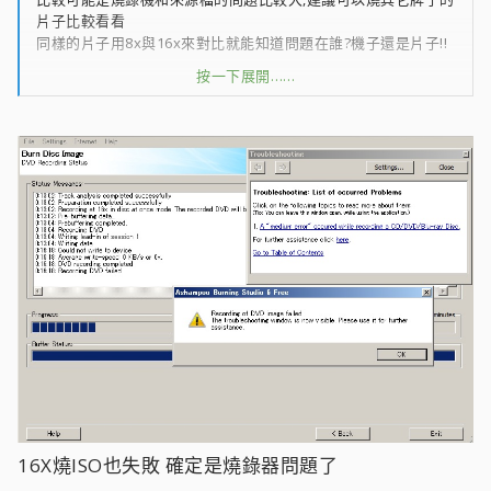
片子比較看看
同樣的片子用8x與16x來對比就能知道問題在誰?機子還是片子!!
按一下展開……
至於 1.燒錄器老舊該換:個人覺得這要看你的燒錄量而定,一般來
說讀寫頭都是有壽命的,所以燒的多自然也壞的快
再來 2.DVD太爛所以燒失敗:這個可能其實我覺得是最大的,你可
以試著買好一點的水藍片16x來試看看就知道了
如果單純就你的需求(迷片)和速度來看,個人是比較推PIONEER
DVR-S21L & ASUS DRW-24D3ST
16X燒ISO也失敗 確定是燒錄器問題了