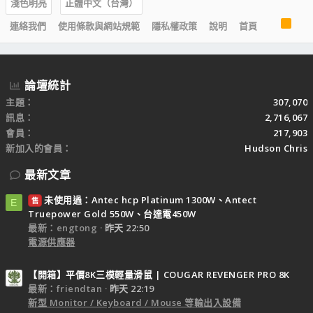
淺色明亮
正體中文（台灣）
R
連絡我們
使用條款與網站規範
隱私權政策
說明
首頁
S
S
論壇統計
主題
307,070
訊息
2,716,067
會員
217,903
新加入的會員
Hudson Chris
最新文章
未使用過：Antec hcp Platinum 1300W、Antect
售
E
Truepower Gold 550W、台達電450W
最新：engtong
昨天 22:50
電源供應器
【開箱】平價8K三模輕量滑鼠 | COUGAR REVENGER PRO 8K
最新：friendtan
昨天 22:19
新型 Monitor / Keyboard / Mouse 等輸出入設備