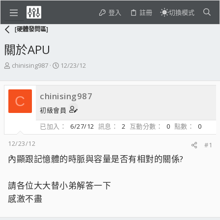
登入
註冊
切換模式
[硬體發問區]
關於APU
主
開
chinising987
12/23/12
題
始
發
日
起
期
chinising987
C
人
初級會員
已加入
6/27/12
訊息
2
互動分數
0
點數
0
12/23/12
#1
內顯跟記憶體的時脈與容量是否有相對的關係?
請各位大大替小弟解答一下
感激不盡