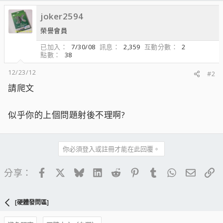
joker2594
榮譽會員
已加入
7/30/08
訊息
2,359
互動分數
2
點數
38
12/23/12
#2
請爬文
似乎你的上個問題射後不理啊?
你必須登入或註冊才能在此回覆。
Facebook
X
Bluesky
LinkedIn
Reddit
Pinterest
Tumblr
WhatsApp
電子郵
連
分享：
[硬體發問區]