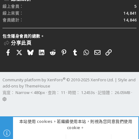
線上會員
5
線上來賓
14,841
會員總計
14,846
包含隱身會員的總數。
分享此頁
Facebook
X
Bluesky
LinkedIn
Reddit
Pinterest
Tumblr
WhatsApp
電子郵件
連結
®
Community platform by XenForo
© 2010-2025 XenForo Ltd.
|
Style and
add-ons by ThemeHouse
寬度
查詢
11
時間
1.2453s
記憶體
26.05MB
本站使用 cookies。若繼續使用本站，則視為您同意我們使用
cookie。