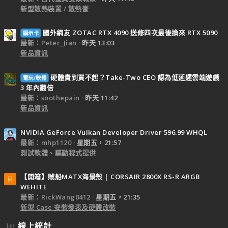
新型散熱裝置 / 散熱膏
國外網友 ZOTAC RTX 4090 送修四次最後換來 RTX 5090
顯示卡
最新：Peter_Jian
昨天 13:03
新品資訊
硬體貴到買不起？Take-Two CEO 認為低延遲雲端遊戲
電玩/軟體
3 年內翻倍
最新：soothepain
昨天 11:42
新品資訊
NVIDIA GeForce Vulkan Developer Driver 596.99 WHQL
最新：mhp1120
星期五，21:57
測試軟體、驅動程式提供
【開箱】賊船MATX海景殼 | CORSAIR 2800X RS-R ARGB
R
WEHITE
最新：RickWang0412
星期五，21:35
新型 Case 安裝發表及硬體改裝
線上統計