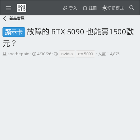
登入
註冊
切換模式
新品資訊
故障的 RTX 5090 也能賣1500歐
顯示卡
元？
主
開
標
soothepain
4/30/26
nvidia
rtx 5090
人氣：4,875
題
始
籤
發
日
起
期
人