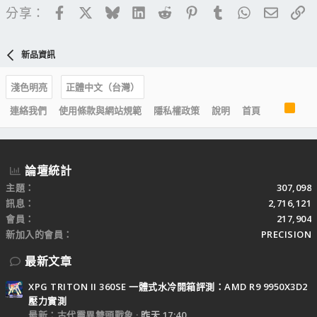
Facebook
X
Bluesky
LinkedIn
Reddit
Pinterest
Tumblr
WhatsApp
電子郵
連
分享：
新品資訊
淺色明亮
正體中文（台灣）
R
連絡我們
使用條款與網站規範
隱私權政策
說明
首頁
S
S
論壇統計
主題
307,098
訊息
2,716,121
會員
217,904
新加入的會員
PRECISION
最新文章
XPG TRITON II 360SE 一體式水冷開箱評測：AMD R9 9950X3D2
壓力實測
最新：古代靈異雙頭戰象
昨天 17:40