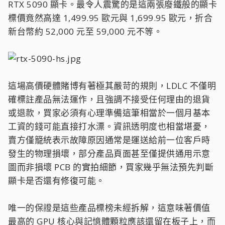
RTX 5090 顯卡。最令人震驚的是這兩張廢鐵般的顯卡
標價竟然高達 1,499.95 歐元與 1,699.95 歐元，折合
新台幣約 52,000 元至 59,000 元不等。
這場高價硬體賭博有著極其嚴苛的規則，LDLC 不僅明
確標註產品無法運作，且強調不接受任何理由的退貨
或退款，買家必須有心理準備這筆相當於一個月基本
工資的錢可能直接打水漂。資訊透明度也相當堪憂，
賣方僅籠統表示故障原因通常是運送給前一位客戶時
發生的物理損壞，部分產品頁面甚至僅提供通用示意
圖而非損壞 PCB 的實拍細節，買家幾乎無法預先判斷
顯卡是否還有修復可能。
唯一的保證是這些產品標榜未經拆解，這意味著價值
最高的 GPU 核心與記憶體顆粒應該還留在板子上，而