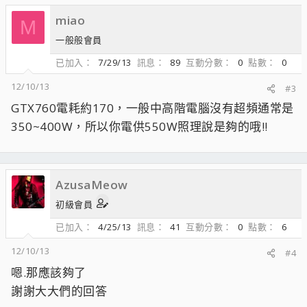
miao
M
一般般會員
已加入
7/29/13
訊息
89
互動分數
0
點數
0
12/10/13
#3
GTX760電耗約170，一般中高階電腦沒有超頻通常是
350~400W，所以你電供550W照理說是夠的哦!!
AzusaMeow
初級會員
已加入
4/25/13
訊息
41
互動分數
0
點數
6
12/10/13
#4
嗯.那應該夠了
謝謝大大們的回答