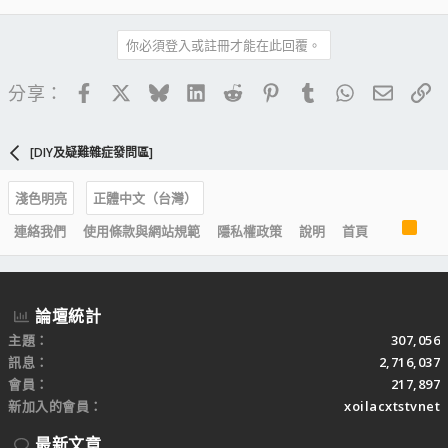
你必須登入或註冊才能在此回覆。
Facebook
X
Bluesky
LinkedIn
Reddit
Pinterest
Tumblr
WhatsApp
電子郵
連
分享：
[DIY及疑難雜症發問區]
淺色明亮
正體中文（台灣）
R
連絡我們
使用條款與網站規範
隱私權政策
說明
首頁
S
S
論壇統計
主題
307,056
訊息
2,716,037
會員
217,897
新加入的會員
xoilacxtstvnet
最新文章