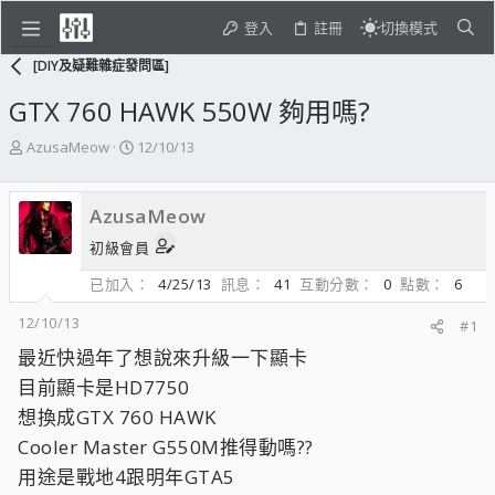
登入
註冊
切換模式
[DIY及疑難雜症發問區]
GTX 760 HAWK 550W 夠用嗎?
主
開
AzusaMeow
12/10/13
題
始
發
日
起
期
AzusaMeow
人
初級會員
已加入
4/25/13
訊息
41
互動分數
0
點數
6
12/10/13
#1
最近快過年了想說來升級一下顯卡
目前顯卡是HD7750
想換成GTX 760 HAWK
Cooler Master G550M推得動嗎??
用途是戰地4跟明年GTA5