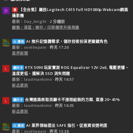
【全台售】羅技Logitech C615 Full HD1080p Webcam網路
售
D
攝影機
最新：Day_knight
2 分鐘前
鍵盤 / 滑鼠 / 喇叭 / 印表機等外接周邊
AI 推升記憶體需求，儲存技術扮演更關鍵角色
AI 應用
最新：soothepain
昨天 17:20
業界新聞
RTX 5090 玩家實測 ROG Equalizer 12V-2x6, 電壓更穩、
顯示卡
L
溫度更低、還解決 SSD 消失問題
最新：laudmankimo
昨天 16:57
新品資訊
台灣通路商取消顯卡不漲限組裝的方案, 直漲 20~45%
顯示卡
L
最新：laudmankimo
昨天 16:35
新品資訊
AI 業界領袖提出 SAFE 指引，促進資安透明度
AI 應用
最新：soothepain
昨天 13:38