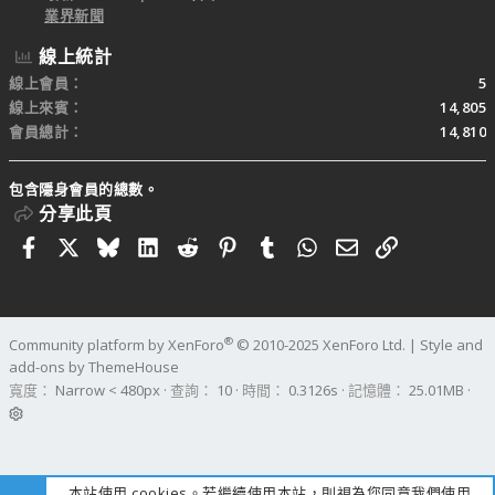
業界新聞
線上統計
線上會員
5
線上來賓
14,805
會員總計
14,810
包含隱身會員的總數。
分享此頁
Facebook
X
Bluesky
LinkedIn
Reddit
Pinterest
Tumblr
WhatsApp
電子郵件
連結
®
Community platform by XenForo
© 2010-2025 XenForo Ltd.
|
Style and
add-ons by ThemeHouse
寬度
查詢
10
時間
0.3126s
記憶體
25.01MB
本站使用 cookies。若繼續使用本站，則視為您同意我們使用