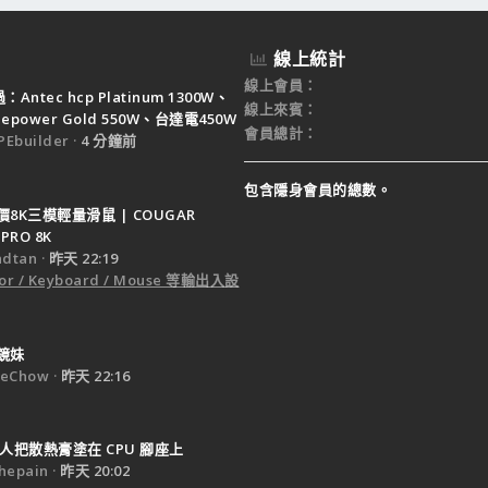
線上統計
線上會員
Antec hcp Platinum 1300W、
線上來賓
ruepower Gold 550W、台達電450W
會員總計
Ebuilder
4 分鐘前
包含隱身會員的總數。
8K三模輕量滑鼠 | COUGAR
PRO 8K
dtan
昨天 22:19
or / Keyboard / Mouse 等輸出入設
鏡妹
eChow
昨天 22:16
人把散熱膏塗在 CPU 腳座上
epain
昨天 20:02