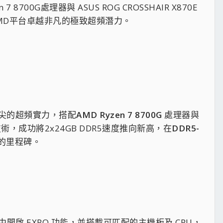
 8700G處理器與 ASUS ROG CROSSHAIR X870E
AMD平台卓越非凡的極致超頻潛力。
尖的超頻實力，搭配
AMD Ryzen 7 8700G
處理器與
M技術，成功將2x24GB DDR5速度推向新高，在
DDR5-
格的里程碑。
中開啟 EXPO 功能，並搭載可匹配的主機板及 CPU，