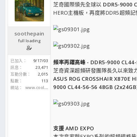
芝奇國際領先全球以
DDR5-9000 C
HERO主機板，再度將DDR5超
soothepain
full loading
已加入
9/17/03
頻率再躍高峰 - DDR5-9000 CL44-5
訊息
23,471
芝奇資深超頻研發團隊長久以來致
互動分數
2,015
ASUS ROG CROSSHAIR X870E 
點數
113
9000 CL44-56-56 48GB (2x24GB
網站
www.coolaler.com
支援 AMD EXPO
本次皇家戟EXPO系列的超頻規格皆已