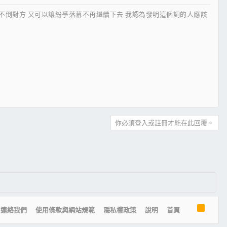
搏不倒對方 又可以讓紛爭落幕不再繼續下去 我認為發明這個詞的人應該
你必須登入或註冊才能在此回覆。
R
連絡我們
使用條款與網站規範
隱私權政策
說明
首頁
S
S