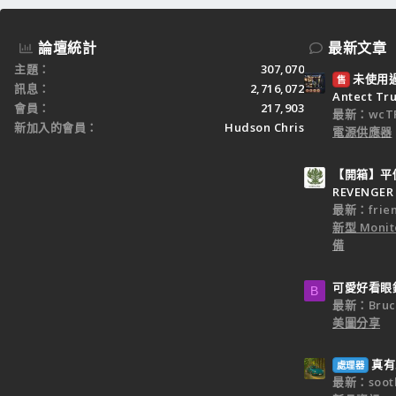
論壇統計
最新文章
主題
307,070
未使用過：
售
訊息
2,716,072
Antect T
會員
217,903
最新：wcTP
新加入的會員
Hudson Chris
電源供應器
【開箱】平價
REVENGER 
最新：frien
新型 Monit
備
可愛好看眼
B
最新：Bruc
美圖分享
真有
處理器
最新：sooth