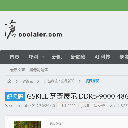
首頁
評測
新訊
新聞稿
AI 科技
網
最新文章
搜尋討論區
討論區
新品資訊 / 業界新聞
業界新聞
GSKILL 芝奇展示 DDR5-9000 4
記憶體
主
開
標
soothepain
9/30/24
ddr5-9000
gskill
皇家戟
人氣：8,58
題
始
籤
發
日
起
期
9/30/24
人