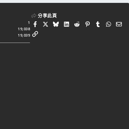
分享此頁
1
Facebook
X
Bluesky
LinkedIn
Reddit
Pinterest
Tumblr
Whats
電
19,038
連結
19,039