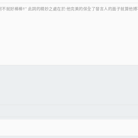
阿不就好棒棒!!" 此詞的精妙之處在於:他完美的保全了發言人的面子就算他
件
結