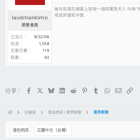
幾年前我在網路上發現一個詞驚為天人 叫做"
得諾貝爾和平獎
laudmankimo
榮譽會員
已加入
9/22/06
訊息
1,558
互動分數
119
點數
63
Facebook
X
Bluesky
LinkedIn
Reddit
Pinterest
Tumblr
WhatsApp
電子郵
連
分享：
討論區
新品資訊 / 業界新聞
業界新聞
淺色明亮
正體中文（台灣）