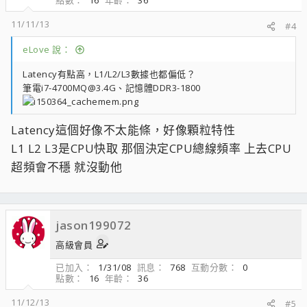
點數
16
年齡
36
11/11/13
#4
eLove 說：
Latency有點高，L1/L2/L3數據也都偏低？
筆電i7-4700MQ@3.4G、記憶體DDR3-1800
Latency這個好像不太能條，好像顆粒特性
L1 L2 L3是CPU快取 那個決定CPU總線頻率 上去CPU
超頻會不穩 就沒動他
jason199072
高級會員
已加入
1/31/08
訊息
768
互動分數
0
點數
16
年齡
36
11/12/13
#5