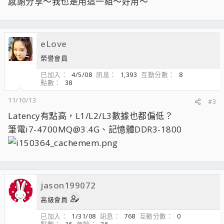
感謝分享～我也是用這一組～好用～
eLove
榮譽會員
已加入
4/5/08
訊息
1,393
互動分數
8
點數
38
11/10/13
#3
Latency有點高，L1/L2/L3數據也都偏低？
筆電i7-4700MQ@3.4G、記憶體DDR3-1800
jason199072
高級會員
已加入
1/31/08
訊息
768
互動分數
0