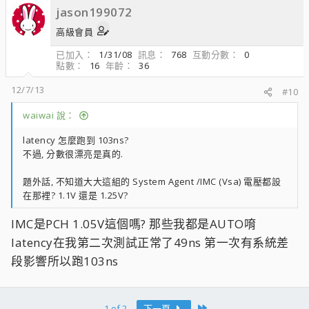
jason199072
高級會員
已加入
1/31/08
訊息
768
互動分數
0
點數
16
年齡
36
12/7/13
#10
waiwai 說：
latency 怎麼跑到 103ns?
不過, 分數很漂亮是真的.
題外話, 不知道大大這組的 System Agent /IMC (Vsa) 電壓都設
在那裡? 1.1V 還是 1.25V?
IMC是PCH 1.05V這個嗎? 那些我都是AUTO唷
latency在我第二次測試正常了49ns 第一次有系統差
段影響所以跑103ns
Last
1 of 2
下一頁