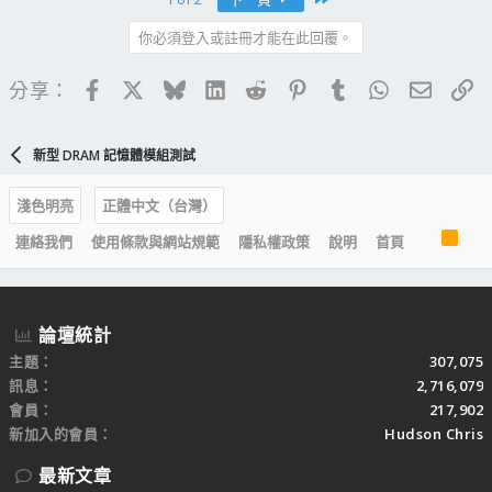
你必須登入或註冊才能在此回覆。
Facebook
X
Bluesky
LinkedIn
Reddit
Pinterest
Tumblr
WhatsApp
電子郵
連
分享：
新型 DRAM 記憶體模組測試
淺色明亮
正體中文（台灣）
R
連絡我們
使用條款與網站規範
隱私權政策
說明
首頁
S
S
論壇統計
主題
307,075
訊息
2,716,079
會員
217,902
新加入的會員
Hudson Chris
最新文章