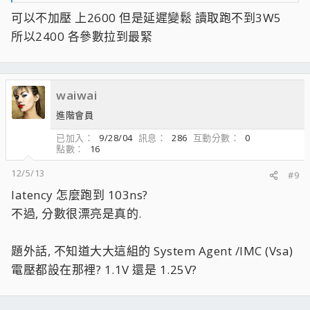
可以不加壓 上2600 但是延遲變鬆 讀取跑不到3W5
所以2400 各參數拉到最緊
waiwai
進階會員
已加入
9/28/04
訊息
286
互動分數
0
點數
16
12/5/13
#9
latency 怎麼跑到 103ns?
不過, 分數很漂亮是真的.
題外話, 不知道大大這組的 System Agent /IMC (Vsa)
電壓都設在那裡? 1.1V 還是 1.25V?