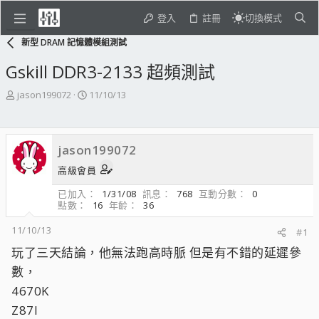
登入
註冊
切換模式
新型 DRAM 記憶體模組測試
Gskill DDR3-2133 超頻測試
主
開
jason199072
11/10/13
題
始
發
日
起
期
jason199072
人
高級會員
已加入
1/31/08
訊息
768
互動分數
0
點數
16
年齡
36
11/10/13
#1
玩了三天結論，他無法跑高時脈 但是有不錯的延遲參
數，
4670K
Z87I