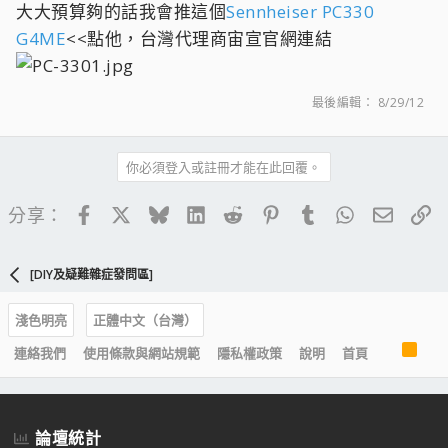
大大預算夠的話我會推這個
Sennheiser PC330
G4ME
<<點他，台灣代理商宙宣官網連結
最後編輯：
8/29/12
你必須登入或註冊才能在此回覆。
Facebook
X
Bluesky
LinkedIn
Reddit
Pinterest
Tumblr
WhatsApp
電子郵
連
分享：
[DIY及疑難雜症發問區]
淺色明亮
正體中文（台灣）
R
連絡我們
使用條款與網站規範
隱私權政策
說明
首頁
S
S
論壇統計