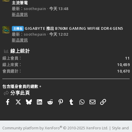
主流筆電
最新：soothepain
今天 13:48
新品資訊
GIGABYTE 推出 B760M GAMING WIFI6E DDR4 GEN5
主機板
最新：soothepain
今天 12:02
新品資訊
線上統計
線上會員
11
線上來賓
10,659
會員總計
10,670
包含隱身會員的總數。
分享此頁
Facebook
X
Bluesky
LinkedIn
Reddit
Pinterest
Tumblr
WhatsApp
電子郵件
連結
®
Community platform by XenForo
© 2010-2025 XenForo Ltd.
|
Style and