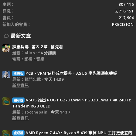
主題
307,116
訊息
2,716,151
會員
217,904
新加入的會員
PRECISION
最新文章
霹靂兵濤─第３２章─搶先看
最新：allno
54 分鐘前
電玩 / 影視 / 音樂
PCB、VRM 缺料成本提升，ASUS 率先調漲主機板
主機板
最新：龍門忠武
今天 14:39
新品資訊
ASUS 推出 ROG PG27UCWM、PG32UCWM，4K 240Hz
顯示器
Tandem RGB OLED
最新：soothepain
今天 14:17
新品資訊
AMD Ryzen 7 449、Ryzen 5 439 拿掉 NPU 主打更便宜的
處理器