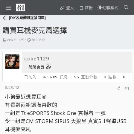
登入
註冊
切換模式
[DIY及疑難雜症發問區]
購買耳機麥克風選擇
主
開
coke1129
8/29/12
題
始
發
日
起
期
coke1129
人
一般般會員
已加入
9/17/09
訊息
96
互動分數
0
點數
0
8/29/12
#1
小弟最近想買耳麥
有看到兩組還滿喜歡的
一組是Tt eSPORTS Shock One 震撼者 一號
令一組是CM STORM SIRUS 天狼星 真實5.1聲道USB
耳機麥克風