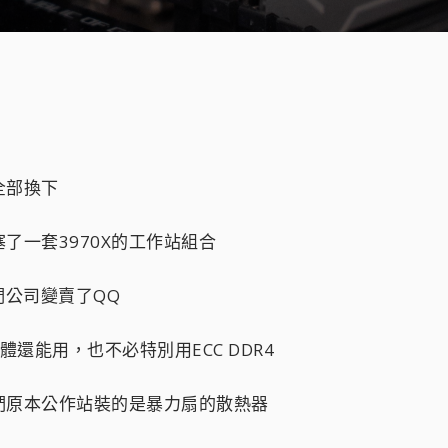
全部換下
了一套3970X的工作站組合
們公司變賣了QQ
還能用，也不必特別用ECC DDR4
們原本公作站裝的是暴力扇的散熱器