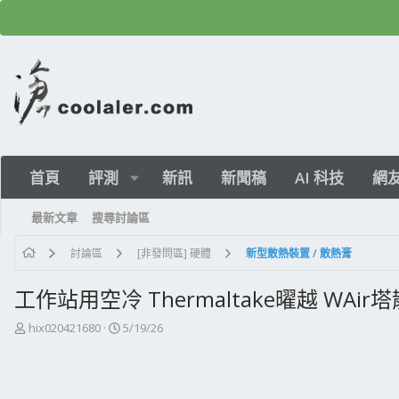
首頁
評測
新訊
新聞稿
AI 科技
網
最新文章
搜尋討論區
討論區
[非發問區] 硬體
新型散熱裝置 / 散熱膏
工作站用空冷 Thermaltake曜越 WAir塔
主
開
hix020421680
5/19/26
題
始
發
日
起
期
人