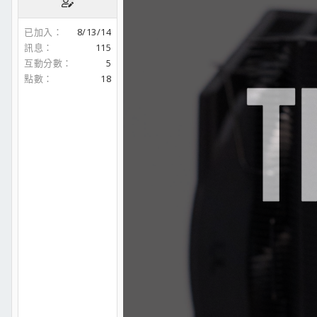
已加入
8/13/14
訊息
115
互動分數
5
點數
18