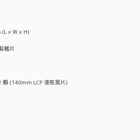
L x W x H)
鋁製鰭片
2 顆 (140mm LCP 液態葉片)
M