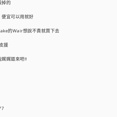
殺掉的
，便宜可以用就好
take的Wair想說不貴就買下去
支援
娓娓道來吧!!
77