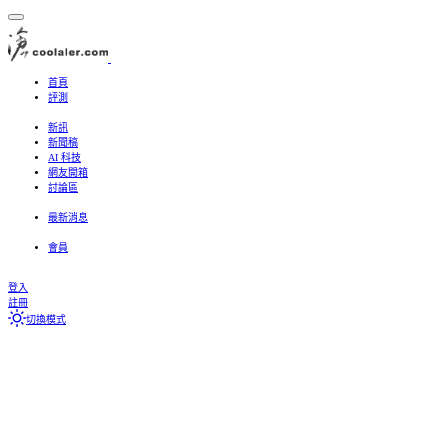
首頁
評測
處理器、主機板
記憶體
顯示卡
儲存設備
散熱器
機殼
電源供應器
周邊
3C、螢幕、筆電
新訊
新聞稿
AI 科技
網友開箱
討論區
最新文章
搜尋討論區
最新消息
Featured content
最新文章
最新個人動態
最新動態
會員
目前訪客
最新個人動態
搜尋個人動態
登入
註冊
切換模式