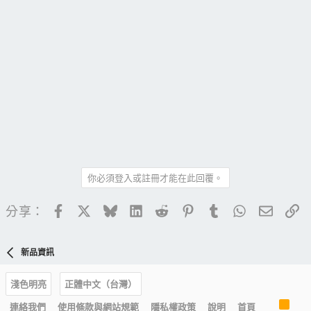
你必須登入或註冊才能在此回覆。
Facebook
X
Bluesky
LinkedIn
Reddit
Pinterest
Tumblr
WhatsApp
電子郵
連
分享：
新品資訊
淺色明亮
正體中文（台灣）
R
連絡我們
使用條款與網站規範
隱私權政策
說明
首頁