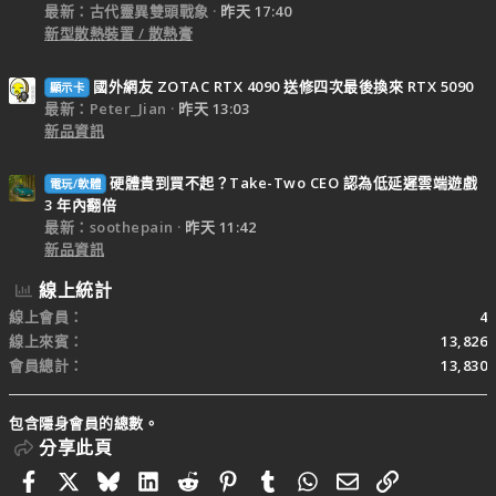
最新：古代靈異雙頭戰象
昨天 17:40
新型散熱裝置 / 散熱膏
國外網友 ZOTAC RTX 4090 送修四次最後換來 RTX 5090
顯示卡
最新：Peter_Jian
昨天 13:03
新品資訊
硬體貴到買不起？Take-Two CEO 認為低延遲雲端遊戲
電玩/軟體
3 年內翻倍
最新：soothepain
昨天 11:42
新品資訊
線上統計
線上會員
4
線上來賓
13,826
會員總計
13,830
包含隱身會員的總數。
分享此頁
Facebook
X
Bluesky
LinkedIn
Reddit
Pinterest
Tumblr
WhatsApp
電子郵件
連結