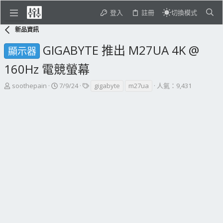
登入
註冊
切換模式
新品資訊
GIGABYTE 推出 M27UA 4K @
顯示器
160Hz 電競螢幕
主
開
標
soothepain
7/9/24
gigabyte
m27ua
人氣：9,431
題
始
籤
發
日
起
期
人