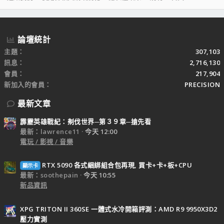
S
S
論壇統計
主題
307,103
訊息
2,716,130
會員
217,904
新加入的會員
PRECISION
最新文章
霹靂英雄戰紀：刜伐世界─第３９章─搶先看
最新：lawrence11
今天 12:00
電玩 / 影視 / 音樂
RTX 5090 各式綑綁組合包再現, 買卡+卡+板+CPU
顯示卡
最新：soothepain
今天 10:55
新品資訊
XPG TRITON II 360SE 一體式水冷開箱評測：AMD R9 9950X3D2
壓力實測