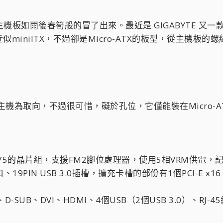
援的主機板如雨後春筍般的冒了出來。最近是 GIGABYTE 又
iniITX，不過卻是Micro-ATX的板型，從主機板的螺
小尺寸主機為取向，不過很可惜，礙於孔位，它僅能裝在Micro-
用A75的晶片組，支援FM2腳位處理器，使用5相VRM供電，
口、19PIN USB 3.0插槽，擴充卡槽的部份有1個PCI-E x16
-SUB、DVI、HDMI、4個USB（2個USB 3.0）、RJ