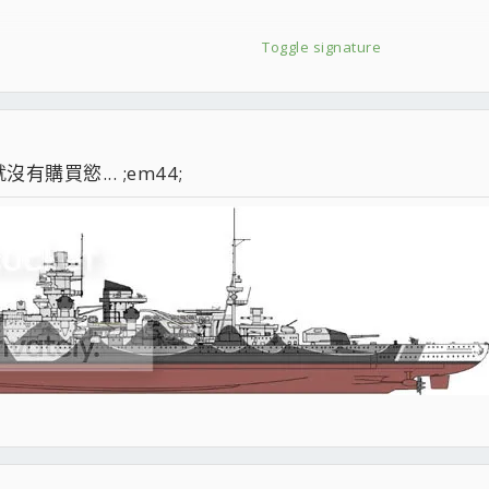
Toggle signature
買慾... ;em44;
]