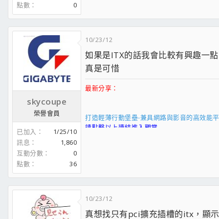
點數
0
10/23/12
如果是ITX的話我會比較有興趣一點..
真是可惜
最新分享：
skycoupe
榮譽會員
打造輕薄行動堡壘-兼具網路與影音的高效能平台
請點擊以上連結進入觀賞
已加入
1/25/10
_______________
訊息
1,860
互動分數
0
水管拆了之後就變成這付德性....
點數
36
Intel Core I7 965 Extreme Edition ES
Gigabyte GA-X58A-UD7
Gigabyte 3D Galaxy II
10/23/12
Kingston H2O 2133*3
真想找只有pci擴充插槽的itx，顯
Nvidia GTX465 限量變身狗屎版