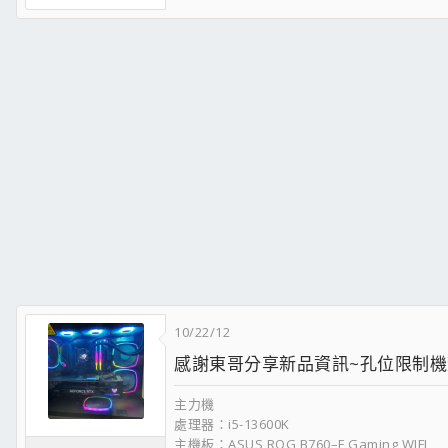
10/22/12
感謝東哥分享新品資訊~孔位限制機
主力機
處理器：i5-13600K
主機板：ASUS ROG B760–F Gaming WIFI