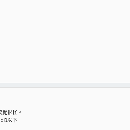
]
感覺很怪。
dB以下