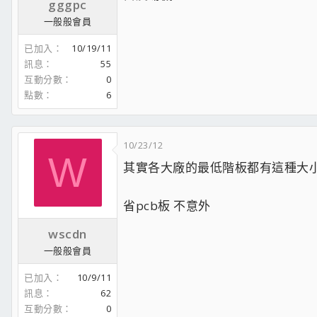
gggpc
一般般會員
已加入
10/19/11
訊息
55
互動分數
0
點數
6
10/23/12
[/td]
W
[/tr]
其實各大廠的最低階板都有這種大小了
[/table]
省pcb板 不意外
wscdn
一般般會員
已加入
10/9/11
訊息
62
互動分數
0