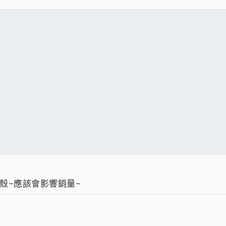
殼~應該會影響銷量~