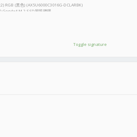
) RGB (黑色) (AX5U6000C3016G-DCLARBK)
.0 Gen4x4 M.2 SSD固態硬碟
Toggle signature
AMING
&1TB