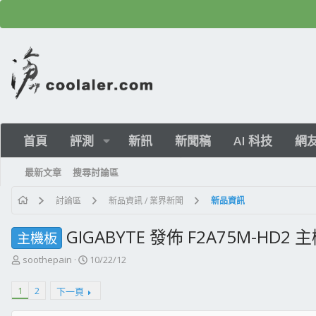
首頁
評測
新訊
新聞稿
AI 科技
網
最新文章
搜尋討論區
討論區
新品資訊 / 業界新聞
新品資訊
GIGABYTE 發佈 F2A75M-HD2 
主機板
主
開
soothepain
10/22/12
題
始
發
日
1
2
下一頁
起
期
人