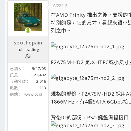
10/22/12
在AMD Trinity 推出之後，支
特別的是，它的尺寸，看起來很小近似m
列之中。
soothepain
full loading
F2A75M-HD2 是以HTPC或
已加入
9/17/03
訊息
23,482
互動分數
2,016
點數
113
規格的部份，F2A75M-HD2 採
網站
www.coolaler.com
1866MHz，有4個SATA 6Gbps接
背後IO的部份，PS/2鍵盤滑鼠接口、D