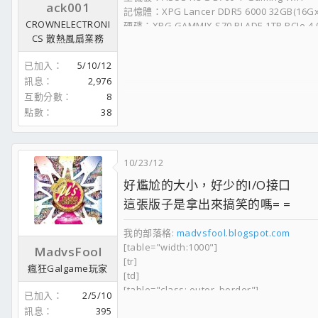
ack001
記憶體：XPG Lancer DDR5 6000 32GB(16Gx2
CROWNELECTRONI
硬碟：XPG GAMMIX S70 BLADE 1TB PCIe 4
CS 散熱風扇業務
水冷： ROG LC II 360 ARGB
顯卡： TUF RTX4070
已加入
5/10/12
電供：鈦金級1660W-POWER
訊息
2,976
機殼：君主SKY TWO黑
互動分數
8
螢幕：ASUS ROG XG27AQ
鍵盤：ASUS ROG Strix Scope RX
點數
38
滑鼠：ASUS ROG Gladius II
文書機
10/23/12
處理器 : Intel Core I7-2600K OC 4.5G @1.2V
好尷尬的大小，好少的I/O接口
散熱器 : Cryorig R1 Ultimate
主機板 : P8Z68V-PRO GEN3
這張版子是拿出來搞笑的嗎= =
記憶體 : Kingston DDR3-2400 4Gx4
顯示卡 : ASUS ROG STRIX-GTX1070-O8G-G
我的部落格:
madvsfool.blogspot.com
電 源 : Tt SMART DPS G 600W
[table="width:1000"]
MadvsFool
硬 碟 : Crucial MX200-250G TOSHIBA 2TB 
[tr]
瘋狂Galgame玩家
機 殼 : Tt Chaser A41
[td]
滑 鼠 :LEETGION HELLION
[table="class: outer_border"]
已加入
2/5/10
[tr]
訊息
395
[td]
主力機
[/td]