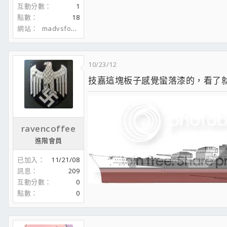
互動分數
1
[td]
周邊玩樂+影音設備
[/td]
www.crownelectronics.com.tw
點數
18
[/tr]
Tt Chaser A41 開箱
網站
madvsfool.blogspot.com
[tr]
戰神2開箱
[td]i7-860/MSI P55-GD65[/td]
Cooler Master QuickFire Ultimate 紅軸鍵盤
[td]Logitech G9x Gaming Mouse[/td]
Level 20 RGB 機械式雷蛇軸電競鍵盤
[/tr]
10/23/12
[tr]
技嘉這塊板子感覺蠻落漆的，看了就沒有購
[td]G.Skill DDR3-1600 4G*4[/td]
[td]Logitech G27 Racing Wheel + Stand[/td
[/tr]
[tr]
[td]Sapphire R9 290X BF4 Edition[/td]
ravencoffee
[td]Xbox360 Controller for Windows[/td]
進階會員
[/tr]
[tr]
已加入
11/21/08
[td]Plextor M5P 512G[/td]
訊息
209
[td]Schiit Bifrost + Schiit Valhalla 2[/td]
互動分數
0
[/tr]
[tr]
點數
0
[td]Corsair 500R + Corsair HX750[/td]
[td]Sennheiser HD650/Momentum 2.0[/td]
[/tr]