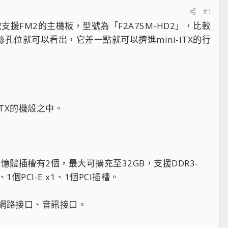
#1
一款支援FM2的主機板，型號為「F2A75M-HD2」，比較
絲孔位就可以看出，它差一點就可以擠進mini-ITX的行
ATX的機殼之中。
記憶體插槽有2個，最大可擴充至32GB，支援DDR3-
、1個PCI-E x1、1個PCI插槽。
-45網路接口、音訊接口。