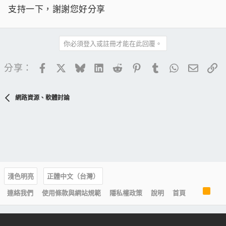
支持一下，謝謝您好分享
你必須登入或註冊才能在此回覆。
Facebook
X
Bluesky
LinkedIn
Reddit
Pinterest
Tumblr
WhatsApp
電子郵
連
分享：
網路資源、軟體討論
淺色明亮
正體中文（台灣）
R
連絡我們
使用條款與網站規範
隱私權政策
說明
首頁
S
S