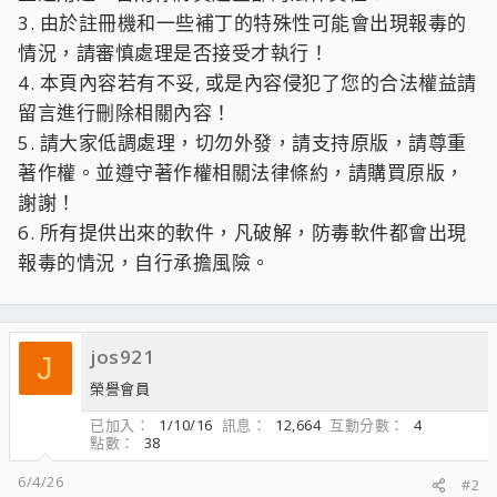
3. 由於註冊機和一些補丁的特殊性可能會出現報毒的
情況，請審慎處理是否接受才執行！
4. 本頁內容若有不妥, 或是內容侵犯了您的合法權益請
留言進行刪除相關內容！
5. 請大家低調處理，切勿外發，請支持原版，請尊重
著作權。並遵守著作權相關法律條約，請購買原版，
謝謝！
6. 所有提供出來的軟件，凡破解，防毒軟件都會出現
報毒的情況，自行承擔風險。
jos921
J
榮譽會員
已加入
1/10/16
訊息
12,664
互動分數
4
點數
38
6/4/26
#2