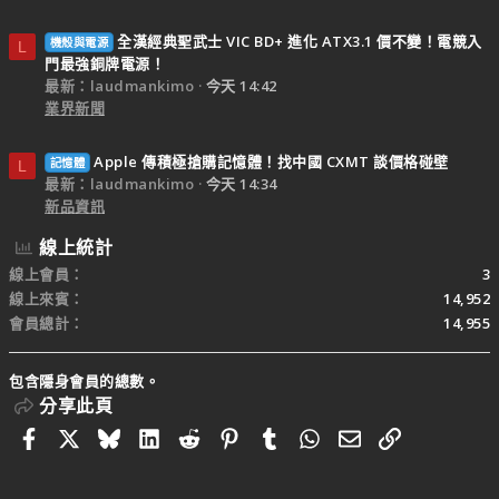
全漢經典聖武士 VIC BD+ 進化 ATX3.1 價不變！電競入
機殼與電源
L
門最強銅牌電源！
最新：laudmankimo
今天 14:42
業界新聞
Apple 傳積極搶購記憶體！找中國 CXMT 談價格碰壁
記憶體
L
最新：laudmankimo
今天 14:34
新品資訊
線上統計
線上會員
3
線上來賓
14,952
會員總計
14,955
包含隱身會員的總數。
分享此頁
Facebook
X
Bluesky
LinkedIn
Reddit
Pinterest
Tumblr
WhatsApp
電子郵件
連結