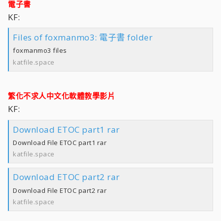
電子書
KF:
Files of foxmanmo3: 電子書 folder
foxmanmo3 files
katfile.space
繁化不求人中文化軟體教學影片
KF:
Download ETOC part1 rar
Download File ETOC part1 rar
katfile.space
Download ETOC part2 rar
Download File ETOC part2 rar
katfile.space