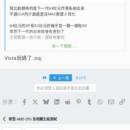
我比較期待的是下一代64位元作業系統出來
不過GUI的介面還是沒MAC那麼人性化
64位元的XP和32位元的幾乎是一模一樣啦XD
等到下一代的出來就會有差別了
之前看過一段介紹，還挺有趣的
按一下展開……
下一代的系統之前是命名longhorn
不過正式出來會叫Windows Vista
Vista玩過了 ;oq;
不過系統要求更高了XD
First
上一頁
8 of 8
你必須登入或註冊才能在此回覆。
Facebook
X
Bluesky
LinkedIn
Reddit
Pinterest
Tumblr
WhatsApp
電子郵
連
分享：
新型 AMD CPU 及相關主板測試