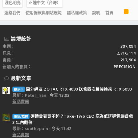
淺色明亮
正體中文（台灣）
R
連絡我們
使用條款與網站規範
隱私權政策
說明
首頁
S
S
論壇統計
主題
307,094
訊息
2,716,114
會員
217,904
新加入的會員
PRECISION
最新文章
國外網友 ZOTAC RTX 4090 送修四次最後換來 RTX 5090
顯示卡
最新：Peter_Jian
今天 13:03
新品資訊
硬體貴到買不起？Take-Two CEO 認為低延遲雲端遊戲
電玩/軟體
3 年內翻倍
最新：soothepain
今天 11:42
新品資訊