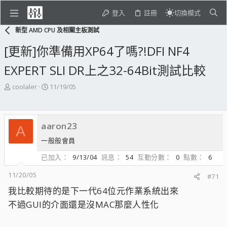
登入
註冊
切換模式
新型 AMD CPU 及相關主板測試
[更新]你準備用XP64了嗎?!DFI NF4
EXPERT SLI DR上之32-64Bit測試比較
主
開
coolaler
11/19/05
題
始
發
日
起
期
aaron23
人
A
一般般會員
已加入
9/13/04
訊息
54
互動分數
0
點數
6
11/20/05
#71
我比較期待的是下一代64位元作業系統出來
不過GUI的介面還是沒MAC那麼人性化