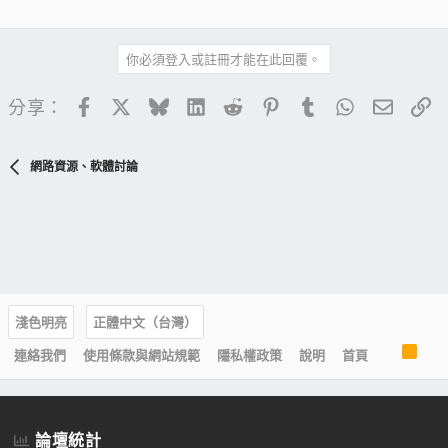
你必須登入或註冊才能在此回覆。
Facebook
X
Bluesky
LinkedIn
Reddit
Pinterest
Tumblr
WhatsApp
電子郵
連
分享：
網路資源、軟體討論
淺色明亮
正體中文（台灣）
R
連絡我們
使用條款與網站規範
隱私權政策
說明
首頁
S
S
論壇統計