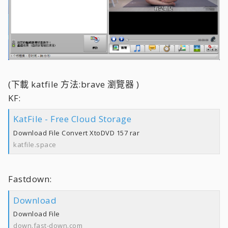
(下載 katfile 方法:brave 瀏覽器 )
KF:
KatFile - Free Cloud Storage
Download File Convert XtoDVD 157 rar
katfile.space
Fastdown:
Download
Download File
down.fast-down.com