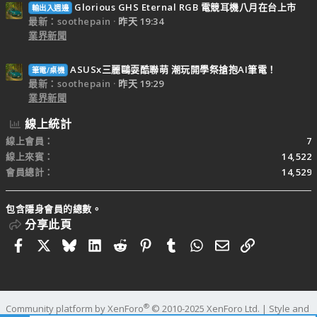
Glorious GHS Eternal RGB 電競耳機八月在台上市
輸出入週邊
最新：soothepain
昨天 19:34
業界新聞
ASUSx三麗鷗耍酷聯萌 潮玩開學祭搶抱AI筆電！
筆電/桌機
最新：soothepain
昨天 19:29
業界新聞
線上統計
線上會員
7
線上來賓
14,522
會員總計
14,529
包含隱身會員的總數。
分享此頁
Facebook
X
Bluesky
LinkedIn
Reddit
Pinterest
Tumblr
WhatsApp
電子郵件
連結
®
Community platform by XenForo
© 2010-2025 XenForo Ltd.
|
Style and