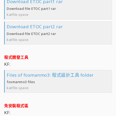
Download ETOC part1 rar
Download File ETOC part1 rar
katfile.space
Download ETOC part2 rar
Download File ETOC part2 rar
katfile.space
程式開發工具
KF:
Files of foxmanmo3: 程式設計工具 folder
foxmanmo3 files
katfile.space
免安裝程式區
KF: