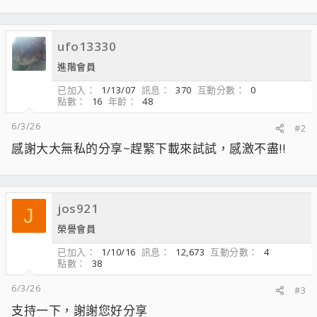
ufo13330
進階會員
已加入
1/13/07
訊息
370
互動分數
0
點數
16
年齡
48
6/3/26
#2
感謝大大無私的分享~趕緊下載來試試，感激不盡!!
jos921
J
榮譽會員
已加入
1/10/16
訊息
12,673
互動分數
4
點數
38
6/3/26
#3
支持一下，謝謝您好分享