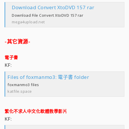
Download Convert XtoDVD 157 rar
Download File Convert XtoDVD 157 rar
mega4upload.net
-其它資源-
電子書
KF:
Files of foxmanmo3: 電子書 folder
foxmanmo3 files
katfile.space
繁化不求人中文化軟體教學影片
KF: