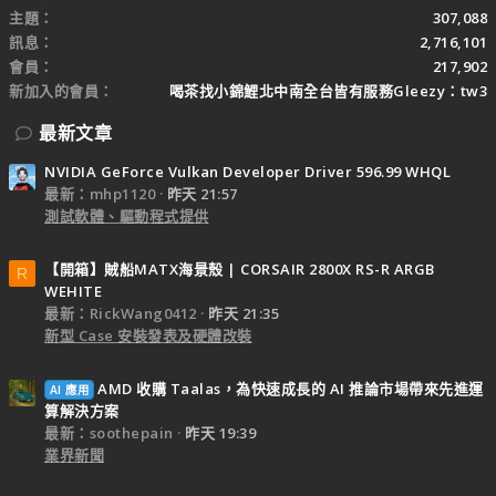
主題
307,088
訊息
2,716,101
會員
217,902
新加入的會員
喝茶找小錦鯉北中南全台皆有服務Gleezy：tw3
最新文章
NVIDIA GeForce Vulkan Developer Driver 596.99 WHQL
最新：mhp1120
昨天 21:57
測試軟體、驅動程式提供
【開箱】賊船MATX海景殼 | CORSAIR 2800X RS-R ARGB
R
WEHITE
最新：RickWang0412
昨天 21:35
新型 Case 安裝發表及硬體改裝
AMD 收購 Taalas，為快速成長的 AI 推論市場帶來先進運
AI 應用
算解決方案
最新：soothepain
昨天 19:39
業界新聞