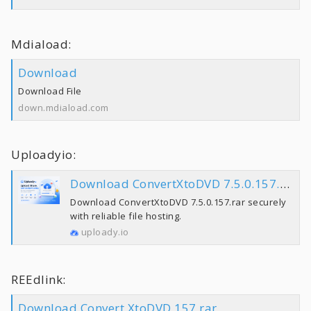
Mdiaload:
Download
Download File
down.mdiaload.com
Uploadyio:
Download ConvertXtoDVD 7.5.0.157.rar | Uploady.io
Download ConvertXtoDVD 7.5.0.157.rar securely
with reliable file hosting.
uploady.io
REEdlink:
Download Convert XtoDVD 157 rar