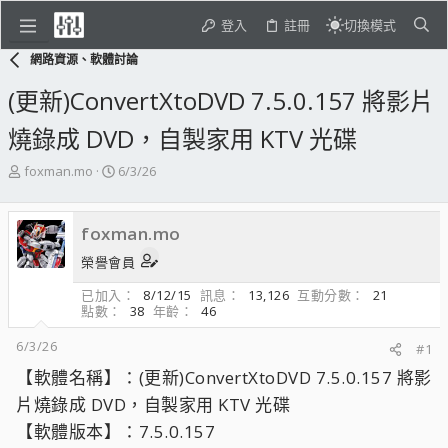
登入
註冊
切換模式
網路資源、軟體討論
(更新)ConvertXtoDVD 7.5.0.157 將影片
燒錄成 DVD，自製家用 KTV 光碟
主
開
foxman.mo
6/3/26
題
始
發
日
起
期
foxman.mo
人
榮譽會員
已加入
8/12/15
訊息
13,126
互動分數
21
點數
38
年齡
46
6/3/26
#1
【軟體名稱】：(更新)ConvertXtoDVD 7.5.0.157 將影
片燒錄成 DVD，自製家用 KTV 光碟
【軟體版本】：7.5.0.157