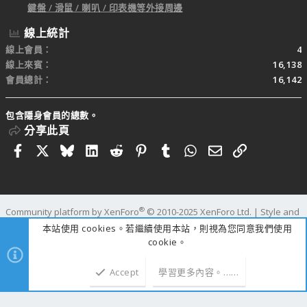
鍵盤 / 滑鼠 / 喇叭 / 印表機等外接周邊
線上統計
線上會員
4
線上來賓
16,138
會員總計
16,142
包含隱身會員的總數。
分享此頁
Facebook
X
Bluesky
LinkedIn
Reddit
Pinterest
Tumblr
WhatsApp
電子郵件
連結
®
Community platform by XenForo
© 2010-2025 XenForo Ltd.
|
Style and
add-ons by ThemeHouse
本站使用 cookies。若繼續使用本站，則視為您同意我們使用
寬度
查詢
27
時間
0.3315s
記憶體
25.06MB
cookie。
Accept
學習更多內容。……
上方
下方