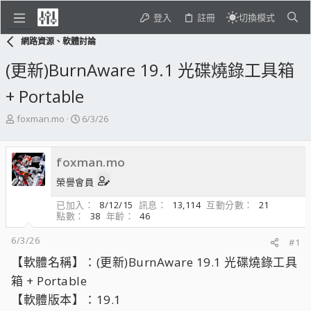
登入
註冊
切換模式
網路資源、軟體討論
(更新)BurnAware 19.1 光碟燒錄工具箱
+ Portable
主
開
foxman.mo
6/3/26
題
始
發
日
起
期
foxman.mo
人
榮譽會員
已加入
8/12/15
訊息
13,114
互動分數
21
點數
38
年齡
46
6/3/26
#1
【軟體名稱】：(更新)BurnAware 19.1 光碟燒錄工具
箱 + Portable
【軟體版本】：19.1