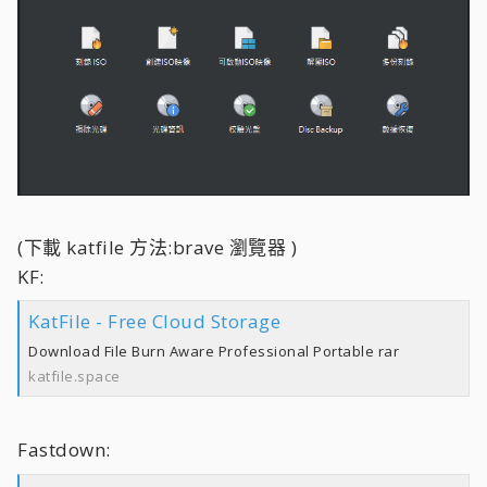
(下載 katfile 方法:brave 瀏覽器 )
KF:
KatFile - Free Cloud Storage
Download File Burn Aware Professional Portable rar
katfile.space
Fastdown: