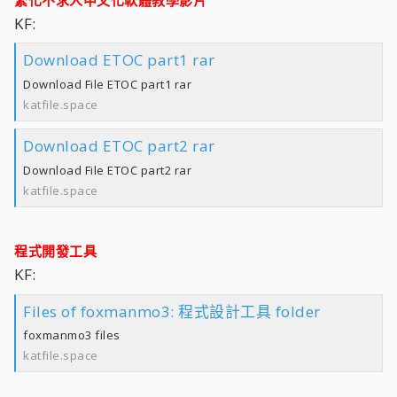
KF:
Download ETOC part1 rar
Download File ETOC part1 rar
katfile.space
Download ETOC part2 rar
Download File ETOC part2 rar
katfile.space
程式開發工具
KF:
Files of foxmanmo3: 程式設計工具 folder
foxmanmo3 files
katfile.space