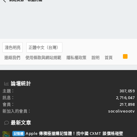
淺色明亮
正體中文（台灣）
R
連絡我們
使用條款與網站規範
隱私權政策
說明
首頁
S
S
論壇統計
主題
307,059
訊息
2,716,047
會員
217,898
新加入的會員
socoliveootv
最新文章
Apple 傳積極搶購記憶體！找中國 CXMT 談價格碰壁
記憶體