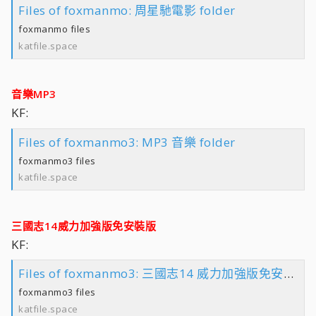
Files of foxmanmo: 周星馳電影 folder
foxmanmo files
katfile.space
音樂MP3
KF:
Files of foxmanmo3: MP3 音樂 folder
foxmanmo3 files
katfile.space
三國志14威力加強版免安裝版
KF:
Files of foxmanmo3: 三國志14 威力加強版免安裝版 folder
foxmanmo3 files
katfile.space