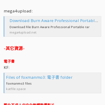
mega4upload:
Download Burn Aware Professional Portable rar
Download File Burn Aware Professional Portable rar
mega4upload.net
-其它資源-
電子書
KF:
Files of foxmanmo3: 電子書 folder
foxmanmo3 files
katfile.space
繁化不求人中文化軟體教學影片