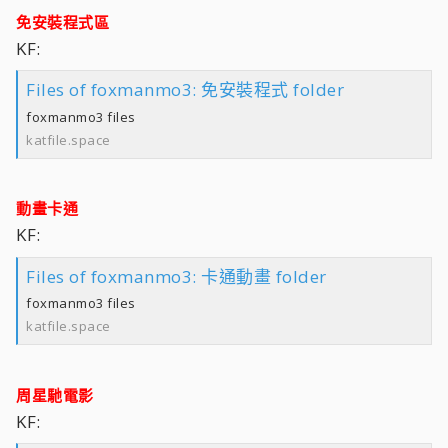
免安裝程式區
KF:
Files of foxmanmo3: 免安裝程式 folder
foxmanmo3 files
katfile.space
動畫卡通
KF:
Files of foxmanmo3: 卡通動畫 folder
foxmanmo3 files
katfile.space
周星馳電影
KF: