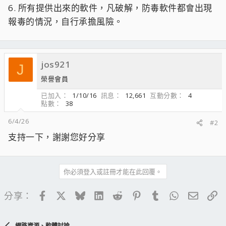
6. 所有提供出來的軟件，凡破解，防毒軟件都會出現
報毒的情況，自行承擔風險。
jos921
J
榮譽會員
已加入
1/10/16
訊息
12,661
互動分數
4
點數
38
6/4/26
#2
支持一下，謝謝您好分享
你必須登入或註冊才能在此回覆。
Facebook
X
Bluesky
LinkedIn
Reddit
Pinterest
Tumblr
WhatsApp
電子郵
連
分享：
網路資源、軟體討論