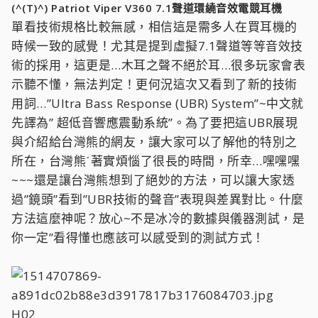
(^(T)^) Patriot Viper V360 7.1聲道環繞音效電競耳機
單看技術規格比較無感，相信這是需多人在買耳機的
時候一致的感覺！尤其是提到虛擬7.1聲道等等音效技
術的採用，這更是…木耳之聲不絕於耳…很多玩家會表
示聽不懂，無法判定！更何況這次又看到了新的技術
用詞…”Ultra Bass Response (UBR) System”~中文就
先譯為” 超低音響應震動系統”。為了要把這UBR展現
與介紹給台灣熊的網友，讓大家可以了解他的特別之
所在，台灣熊ˊ著實煩惱了很長的時間，所幸…嘿嘿嘿
~~~還是讓台灣熊想到了絕妙的方法，可以讓大家透
過”鏡頭”看到”UBR技術的聲音”表現與差異對比。什麼
方法這麼神呢？放心~不是冰冷的數據與儀器測試，是
你一定”看得懂也應該可以感受到的測試方式！
H02