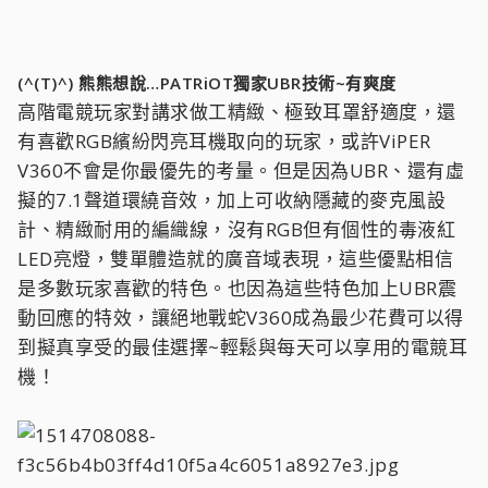
(^(T)^) 熊熊想說…PATRiOT獨家UBR技術~有爽度
高階電競玩家對講求做工精緻、極致耳罩舒適度，還
有喜歡RGB繽紛閃亮耳機取向的玩家，或許ViPER
V360不會是你最優先的考量。但是因為UBR、還有虛
擬的7.1聲道環繞音效，加上可收納隱藏的麥克風設
計、精緻耐用的編織線，沒有RGB但有個性的毒液紅
LED亮燈，雙單體造就的廣音域表現，這些優點相信
是多數玩家喜歡的特色。也因為這些特色加上UBR震
動回應的特效，讓絕地戰蛇V360成為最少花費可以得
到擬真享受的最佳選擇~輕鬆與每天可以享用的電競耳
機！