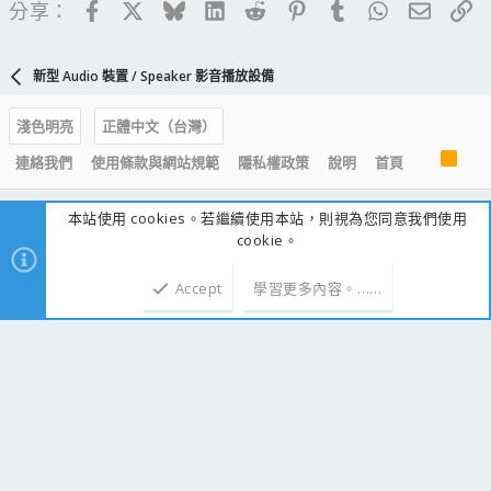
Facebook
X
Bluesky
LinkedIn
Reddit
Pinterest
Tumblr
WhatsApp
電子郵
連
分享：
新型 Audio 裝置 / Speaker 影音播放設備
淺色明亮
正體中文（台灣）
R
連絡我們
使用條款與網站規範
隱私權政策
說明
首頁
S
S
本站使用 cookies。若繼續使用本站，則視為您同意我們使用
cookie。
論壇統計
主題
307,094
Accept
學習更多內容。……
訊息
2,716,114
會員
217,904
新加入的會員
PRECISION
最新文章
國外網友 ZOTAC RTX 4090 送修四次最後換來 RTX 5090
顯示卡
最新：Peter_Jian
今天 13:03
新品資訊