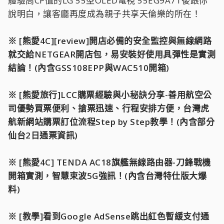
體驗高CP值的LG 55型OLED電視 55EG9A7T後跟你
說明白，讓客廳再度成為親子共享天倫樂的所在！
※ [熊愛4C][review]開店必備的安全監控與無線網路
就交給NETGEAR開店包，易安裝好使用具彈性是實測
結論！(內含GSS108EPP與WAC510開箱)
※ [熊愛旅行]LCC購票經驗與小秘訣分享-善用航空公
司優勢買票便利、搶票迅速、行程安排方便，台灣虎
航新網站購票訂位流程Step by Step教學！(內含部分
仙台2日通票資訊)
※ [熊愛4C] TENDA AC18旗艦無線路由器-刀鋒戰機
開箱實測，智慧束波5G強訊！(內含台灣特仕版大爆
料)
※ [教學]看到Google AdSense跳出紅色暫緩支付通