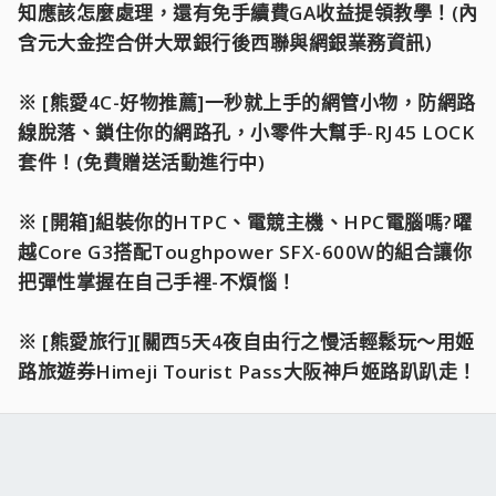
知應該怎麼處理，還有免手續費GA收益提領教學！(內
含元大金控合併大眾銀行後西聯與網銀業務資訊)
※ [熊愛4C-好物推薦]一秒就上手的網管小物，防網路
線脫落、鎖住你的網路孔，小零件大幫手-RJ45 LOCK
套件！(免費贈送活動進行中)
※ [開箱]組裝你的HTPC、電競主機、HPC電腦嗎?曜
越Core G3搭配Toughpower SFX-600W的組合讓你
把彈性掌握在自己手裡-不煩惱！
※ [熊愛旅行][關西5天4夜自由行之慢活輕鬆玩～用姬
路旅遊券Himeji Tourist Pass大阪神戶姬路趴趴走！