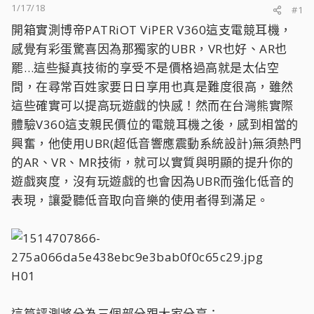
1/17/18
#1
開箱實測博帝PATRiOT ViPER V360這支電競耳機，
感覺有彩蛋驚喜因為那獨家的UBR，VR也好、AR也
罷…這些擬真技術的享受不是價格過高就是太佔空
間，在尋常百姓家要日日享用也真是難度很高，雖然
這些確實可以提高玩遊戲的快感！然而在台灣熊實際
體驗V360這支親民價位的電競耳機之後，感到相當的
興奮，他使用UBR(超低音響應震動系統設計)無須熱門
的AR、VR、MR技術，就可以實質與明顯的提升你的
遊戲爽度，沒有玩遊戲的也會因為UBR而強化低音的
表現，讓愛聽低音取向音樂的使用者得到滿足。
H01
這篇評測將分為三個部分跟大家分享：