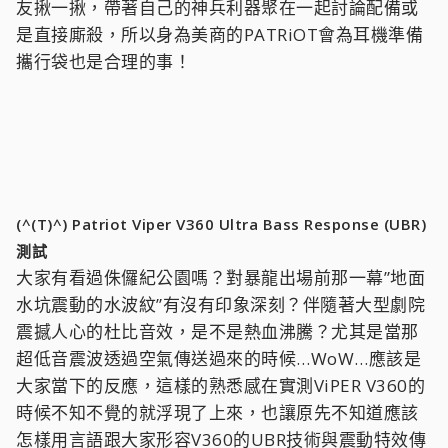
友揪一揪，帶著自己的神兵利器聚在一起討論配備或
是直接廝殺，所以身為美商的PATRiOT會為耳機準備
攜行袋也是合理的事！
(^(T)^) Patriot Viper V360 Ultra Bass Response (UBR)
測試
大家有看過侏儸紀公園嗎？對暴龍出場前那一幕”地面
水坑震動的水波紋”有沒有印象深刻？伴隨著大型劇院
震撼人心的杜比音效，是不是熱血沸騰？尤其是當那
超低音震波透過空氣傳送過來的時候…WoW…應該是
大家當下的反應，這樣的熟悉感在實測ViPER V360的
時候不知不覺的就浮現了上來，也讓原先不知道應該
怎樣用言語跟大家形容V360的UBR技術與震動特效傳