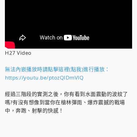
H27 Video
無法內嵌播放時請點擊這裡(點我)進行播放：
https://youtu.be/ptozQlDmVlQ
經過三階段的實測之後，你有看到水面震動的波紋了
嗎?有沒有想像到當你在槍林彈雨、爆炸震撼的戰場
中，奔跑、射擊的快感！