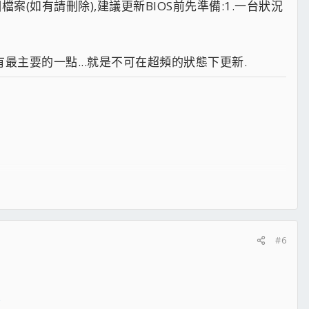
這兩個檔案(如有請刪除),建議更新BIOS前先準備:1.一台狀況
還有最主要的一點...就是不可在超頻的狀態下更新.
#6
s