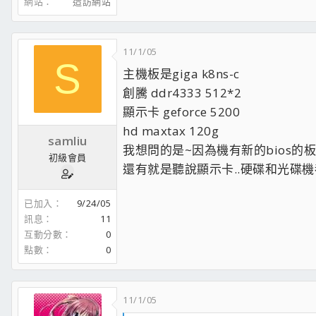
網站
造訪網站
成人遊戲機配備
CPU：AMD PhenomII X4 820 @ 3.3GHz(1.35V)
11/1/05
CPU散熱器：黄金戰士小塔(8X8cm藍光扇X2)
S
主板：技嘉GA-MA770T-UD3 v1.0
主機板是giga k8ns-c
RAM：Kingston 4GB DDR3-1600X2
創騰 ddr4333 512*2
系統碟1：TEAM L7 120GB SSD
（OS：Windows7 x64日文）
顯示卡 geforce 5200
系統碟2：TOSHIBA 2TB HDD（OS：Windows7中文
系統碟3：HGST 500GB HDD（OS：Win7中文+WinX
hd maxtax 120g
samliu
Game安裝碟：HGST 2TB HDD
我想問的是~因為機有新的bios的
資料碟1：Seagate 3TB HDD
初級會員
還有就是聽說顯示卡..硬碟和光碟機
資料碟2：Seagate 2TB HDD
資料碟3：TOSHIBA 2TB HDD
顯卡：ASUS GeForce GTX650Ti
已加入
9/24/05
機箱：旋剛T28
訊息
11
電供：全漢FSP聖武士650W
互動分數
0
點數
0
顯示器：AOC E2770S（27吋，2ms反應時間）
11/1/05