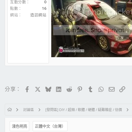
互動分數
0
點數
16
網站
造訪網站
Facebook
X
Bluesky
LinkedIn
Reddit
Pinterest
Tumblr
WhatsApp
電子郵
連
分享：
討論區
[發問區] DIY / 超頻 / 軟體 / 硬體 / 疑難雜症 / 估價
淺色明亮
正體中文（台灣）