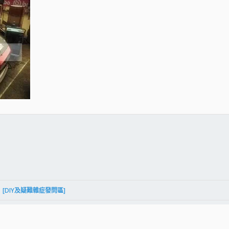
件
結
[DIY及疑難雜症發問區]