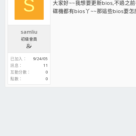
S
大家好~~我想要更新bios,不過
碟機都有bios丫~~那這些bios要
samliu
初級會員
已加入
9/24/05
訊息
11
互動分數
0
點數
0