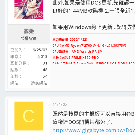
此外,如果是使用DOS更新,先確認一下更
機箱：Thermaltake Versa H22
良好的1.44MB軟碟機;2.一張全新1.
電供：Thermaltake Toughpower Grand RGB 85
OS：Windows10 x64日文
如果用Windows線上更新...記
成人遊戲機配備
雲姬
CPU：AMD PhenomII X4 820 @ 3.3GHz(1.35V)
榮譽會員
主力機配備(2020/1/22)
CPU散熱器：黄金戰士小塔(8X8cm藍光扇X2)
CPU：AMD Ryzen7 2700 @ 4.1GHz(1.39375V)
主板：技嘉GA-MA770T-UD3 v1.0
已加入
9/25/03
CPU散熱器：AMD Wraith PRISM
RAM：Kingston 4GB DDR3-1600X2
訊息
6,013
主板：ASUS PRIME X370-PRO
系統碟1：TEAM L7 120GB SSD
（OS：Windows7 x64日文）
互動分數
31
RAM：TEAM T-Force Delta炫光RGB 8GB DDR4-3000
系統碟2：TOSHIBA 2TB HDD（OS：Windows7中文
點數
48
系統碟1：
A-DATA XPG X6000 256GB SSD（PCIe M.
系統碟3：HGST 500GB HDD（OS：Win7中文+WinX
年齡
54
資料碟1：ANACOMDA TS 480GB SSD（SATA3）
Game安裝碟：HGST 2TB HDD
資料碟2：WD Blue 4TB HDD
網站
造訪網站
資料碟1：Seagate 3TB HDD
顯卡：PowerColor R9 280X（3GB GDDR5）
資料碟2：Seagate 2TB HDD
機箱：Thermaltake Versa H22
資料碟3：TOSHIBA 2TB HDD
電供：Thermaltake Toughpower Grand RGB 85
顯卡：ASUS GeForce GTX650Ti
11/1/05
OS：Windows10 x64日文
機箱：旋剛T28
C
既然是技嘉的主機板可以直接用@BIO
電供：全漢FSP聖武士650W
成人遊戲機配備
這樣連DOS開機片都免了.
CPU：AMD PhenomII X4 820 @ 3.3GHz(1.35V)
顯示器：AOC E2770S（27吋，2ms反應時間）
http://www.gigabyte.com.tw/Down
CPU散熱器：黄金戰士小塔(8X8cm藍光扇X2)