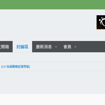
友開箱
討論區
最新消息
會員
[DIY及疑難雜症發問區]