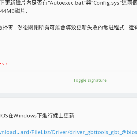
新磁片內是否有"Autoexec.bat"與"Config.sys"
44MB磁片.
0W(金牌全模)
得先做掃毒...然後關閉所有可能會導致更新失敗的常駐程式...
 X 4
轉日文）
2）
P日文）
Toggle signature
0W(金牌全模)
S在Windows下進行線上更新.
load...ard/FileList/Driver/driver_gbttools_gbt_@bio