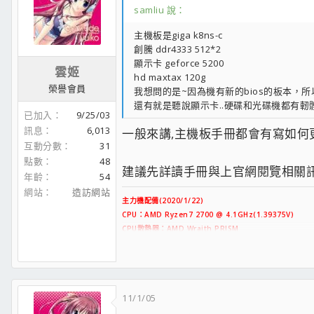
samliu 說：
主機板是giga k8ns-c
創騰 ddr4333 512*2
顯示卡 geforce 5200
雲姬
hd maxtax 120g
榮譽會員
我想問的是~因為機有新的bios的板本，
還有就是聽說顯示卡..硬碟和光碟機都有軔體
已加入
9/25/03
訊息
6,013
一般來講,主機板手冊都會有寫如何更新BI
互動分數
31
點數
48
建議先詳讀手冊與上官網閱覽相關訊息
年齡
54
網站
造訪網站
主力機配備(2020/1/22)
CPU：AMD Ryzen7 2700 @ 4.1GHz(1.39375V)
CPU散熱器：AMD Wraith PRISM
主板：ASUS PRIME X370-PRO
RAM：TEAM T-Force Delta炫光RGB 8GB DDR4-3000
系統碟1：
A-DATA XPG X6000 256GB SSD（PCIe M.
資料碟1：ANACOMDA TS 480GB SSD（SATA3）
11/1/05
資料碟2：WD Blue 4TB HDD
顯卡：PowerColor R9 280X（3GB GDDR5）