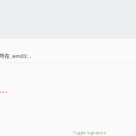
在 ;em03; .
 X 4
2）
0W(金牌全模)
Toggle signature