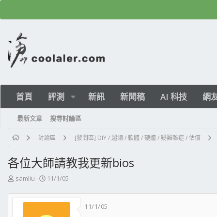
首頁
評測
新訊
新聞稿
AI 科技
網
最新文章
搜尋討論區
討論區
[發問區] DIY / 超頻 / 軟體 / 硬體 / 疑難雜症 / 估價
各位大師請教我更新bios
主
開
samliu
11/1/05
題
始
發
日
11/1/05
起
期
人