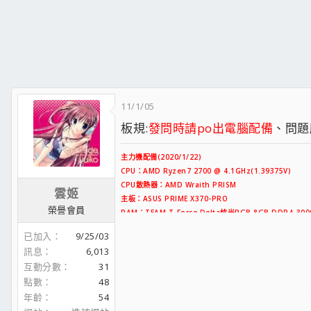
11/1/05
板規:
發問時請po出電腦配備
、問題所
主力機配備(2020/1/22)
CPU：AMD Ryzen7 2700 @ 4.1GHz(1.39375V)
CPU散熱器：AMD Wraith PRISM
雲姬
主板：ASUS PRIME X370-PRO
榮譽會員
RAM：TEAM T-Force Delta炫光RGB 8GB DDR4-3000
系統碟1：
A-DATA XPG X6000 256GB SSD（PCIe M.
已加入
9/25/03
資料碟1：ANACOMDA TS 480GB SSD（SATA3）
訊息
6,013
資料碟2：WD Blue 4TB HDD
互動分數
31
顯卡：PowerColor R9 280X（3GB GDDR5）
點數
48
機箱：Thermaltake Versa H22
電供：Thermaltake Toughpower Grand RGB 85
年齡
54
OS：Windows10 x64日文