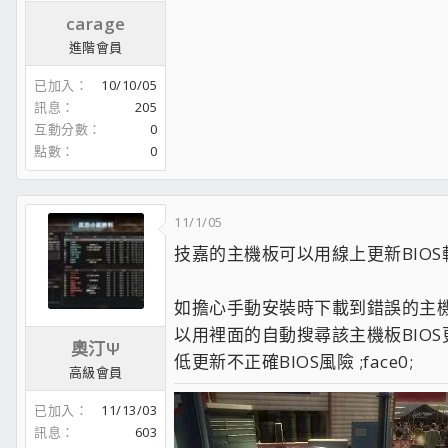
主板：技嘉GA-MA770T-UD3 v1.0
carage
RAM：Kingston 4GB DDR3-1600X2
系統碟1：TEAM L7 120GB SSD
（OS：Windows7 x64日文）
進階會員
系統碟2：TOSHIBA 2TB HDD（OS：Windows7中文
已加入
10/10/05
系統碟3：HGST 500GB HDD（OS：Win7中文+WinX
Game安裝碟：HGST 2TB HDD
訊息
205
資料碟1：Seagate 3TB HDD
互動分數
0
資料碟2：Seagate 2TB HDD
點數
0
資料碟3：TOSHIBA 2TB HDD
顯卡：ASUS GeForce GTX650Ti
機箱：旋剛T28
11/1/05
電供：全漢FSP聖武士650W
技嘉的主機板可以用線上更新BIOS軟
顯示器：AOC E2770S（27吋，2ms反應時間）
如擔心手動安裝時下載到錯誤的主機
以用裡面的自動搜尋該主機板BIO
奧汀Ψ
低更新不正確BIOS風險 ;face0;
高級會員
已加入
11/13/03
訊息
603