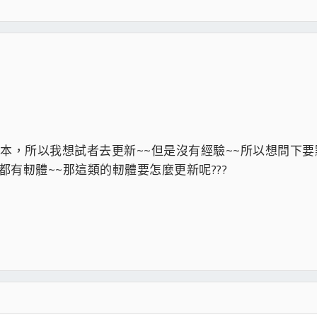
轉日文）
P日文）
板本，所以我想試者去更新~~但是沒有經驗~~所以想問下要
都有軔體~~那這類的軔體要怎麼更新呢???