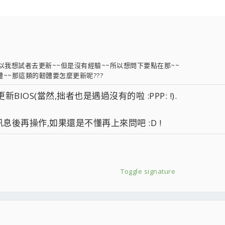
所以我想試者去更新~~但是沒有經驗~~所以想問下要點在那~~
~~那這類的軔體要怎麼更新呢???
OS(當然,拙者也是遇過沒有的啦 :PPP: !).
後再操作,如果還是不懂再上來問吧 :D !
Toggle signature
 X 4
2）