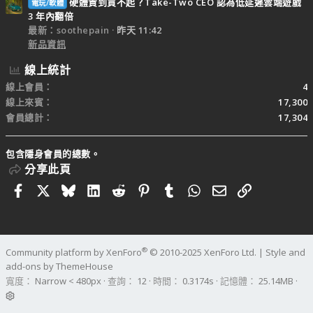
硬體貴到買不起？Take-Two CEO 認為低延遲雲端遊戲
電玩/軟體
3 年內翻倍
最新：soothepain
昨天 11:42
新品資訊
線上統計
線上會員
4
線上來賓
17,300
會員總計
17,304
包含隱身會員的總數。
分享此頁
Facebook
X
Bluesky
LinkedIn
Reddit
Pinterest
Tumblr
WhatsApp
電子郵件
連結
®
Community platform by XenForo
© 2010-2025 XenForo Ltd.
|
Style and
add-ons by ThemeHouse
寬度
查詢
12
時間
0.3174s
記憶體
25.14MB