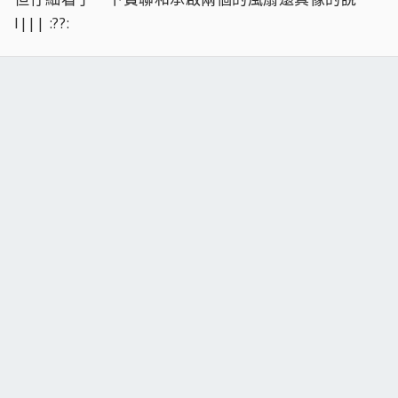
l||| :??: