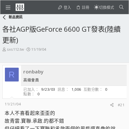
登入
註冊
切換模式
新品資訊
各社AGP版GeForce 6600 GT發表(陸續
更新)
主
開
sxs112.tw
11/19/04
題
始
發
日
起
期
ronbaby
人
R
高級會員
已加入
9/23/03
訊息
1,006
互動分數
0
點數
0
11/21/04
#21
本人不喜看起來歪歪的
故青雲.寶聯.承啟.的都不錯
但仔細看了一下寶聯和承啟兩個的風扇還真像的說