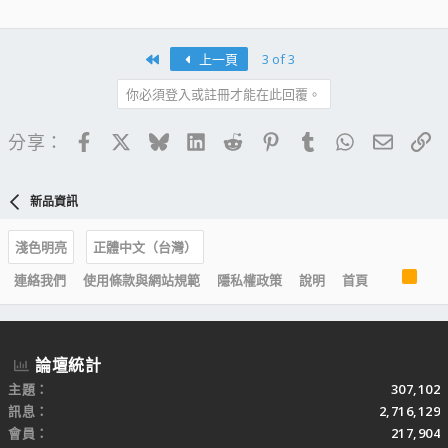
First
上一頁
3 of 3
你必須登入或註冊才能在此回覆。
Facebook
X
Bluesky
LinkedIn
Reddit
Pinterest
Tumblr
WhatsApp
電子郵
連
分享：
新品資訊
淺色明亮
正體中文（台灣）
R
連絡我們
使用條款與網站規範
隱私權政策
說明
首頁
S
S
論壇統計
主題
307,102
訊息
2,716,129
會員
217,904