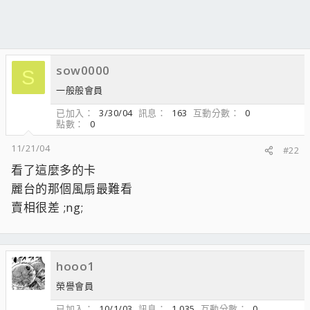
sow0000
S
一般般會員
已加入
3/30/04
訊息
163
互動分數
0
點數
0
11/21/04
#22
看了這麼多的卡
麗台的那個風扇最難看
賣相很差 ;ng;
hooo1
榮譽會員
已加入
10/1/03
訊息
1,035
互動分數
0