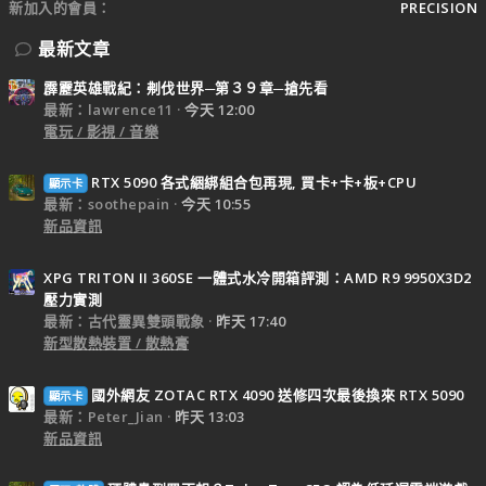
新加入的會員
PRECISION
最新文章
霹靂英雄戰紀：刜伐世界─第３９章─搶先看
最新：lawrence11
今天 12:00
電玩 / 影視 / 音樂
RTX 5090 各式綑綁組合包再現, 買卡+卡+板+CPU
顯示卡
最新：soothepain
今天 10:55
新品資訊
XPG TRITON II 360SE 一體式水冷開箱評測：AMD R9 9950X3D2
壓力實測
最新：古代靈異雙頭戰象
昨天 17:40
新型散熱裝置 / 散熱膏
國外網友 ZOTAC RTX 4090 送修四次最後換來 RTX 5090
顯示卡
最新：Peter_Jian
昨天 13:03
新品資訊