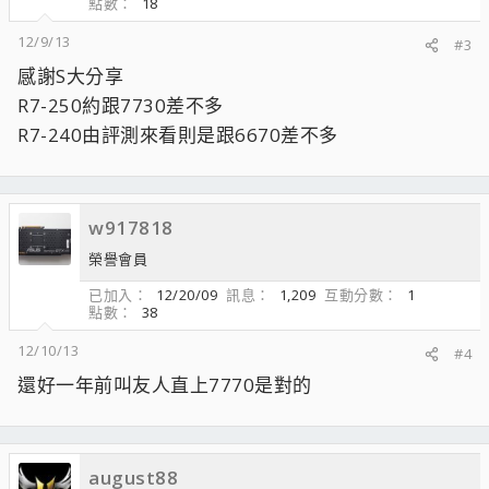
點數
18
12/9/13
#3
感謝S大分享
R7-250約跟7730差不多
R7-240由評測來看則是跟6670差不多
w917818
榮譽會員
已加入
12/20/09
訊息
1,209
互動分數
1
點數
38
12/10/13
#4
還好一年前叫友人直上7770是對的
august88