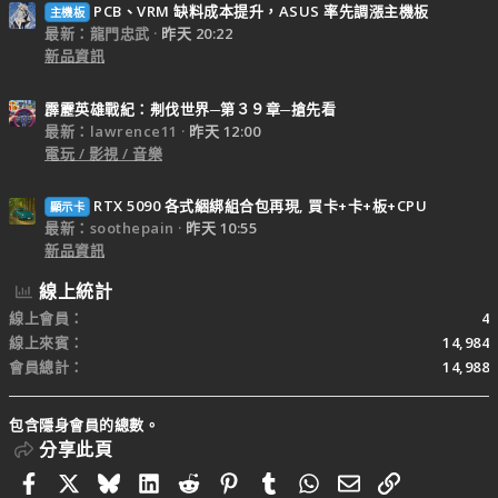
PCB、VRM 缺料成本提升，ASUS 率先調漲主機板
主機板
最新：龍門忠武
昨天 20:22
新品資訊
霹靂英雄戰紀：刜伐世界─第３９章─搶先看
最新：lawrence11
昨天 12:00
電玩 / 影視 / 音樂
RTX 5090 各式綑綁組合包再現, 買卡+卡+板+CPU
顯示卡
最新：soothepain
昨天 10:55
新品資訊
線上統計
線上會員
4
線上來賓
14,984
會員總計
14,988
包含隱身會員的總數。
分享此頁
Facebook
X
Bluesky
LinkedIn
Reddit
Pinterest
Tumblr
WhatsApp
電子郵件
連結