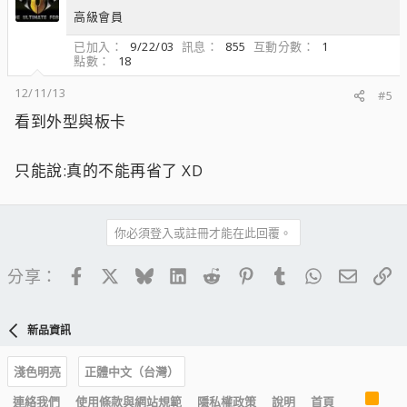
高級會員
已加入
9/22/03
訊息
855
互動分數
1
點數
18
12/11/13
#5
看到外型與板卡
只能說:真的不能再省了 XD
你必須登入或註冊才能在此回覆。
Facebook
X
Bluesky
LinkedIn
Reddit
Pinterest
Tumblr
WhatsApp
電子郵
連
分享：
新品資訊
淺色明亮
正體中文（台灣）
R
連絡我們
使用條款與網站規範
隱私權政策
說明
首頁