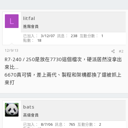
litfal
L
進階會員
已加入
3/12/07
訊息
238
互動分數
1
點數
18
12/9/13
#2
R7-240 / 250是放在7730這個檔次，硬派居然沒拿出
來比...
6670真可憐，差上兩代、製程和架構都換了還被抓上
來打
bats
高級會員
已加入
8/7/06
訊息
765
互動分數
2