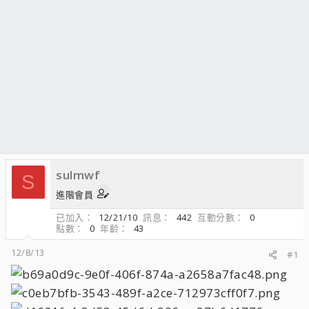
sulmwf
S
進階會員
已加入
12/21/10
訊息
442
互動分數
0
點數
0
年齡
43
12/8/13
#1