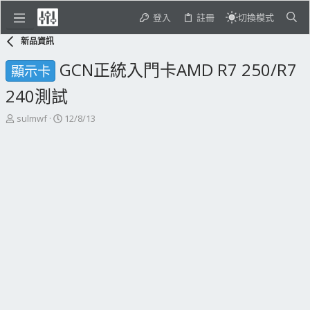
登入
註冊
切換模式
新品資訊
GCN正統入門卡AMD R7 250/R7
顯示卡
240測試
主
開
sulmwf
12/8/13
題
始
發
日
起
期
人