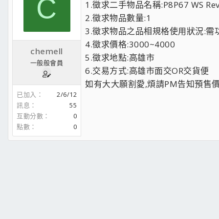
C
1.徵求二手物品名稱:P8P67 WS Revo
2.徵求物品數量:1
3.徵求物品之品相規格使用狀況:需功
4.徵求價格:3000~4000
chemell
5.徵求地點:高雄市
一般般會員
6.交易方式:高雄市面交OR交貨便
如有大大願割愛,煩請PM告知預售價
已加入
2/6/12
訊息
55
互動分數
0
點數
0