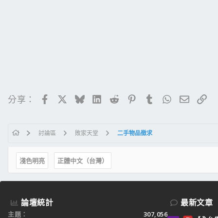
Facebook
X
Bluesky
LinkedIn
Reddit
Pinterest
Tumblr
WhatsApp
電子郵
連
分享：
討論區
敗家天堂
二手物品徵求
淺色明亮
正體中文（台灣）
論壇統計
最新文章
主題
307,056