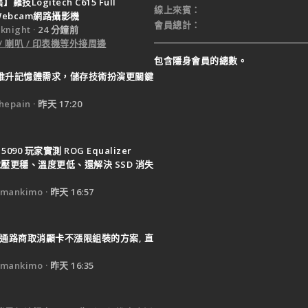
羅技Logitech C615 Full
線上來賓
 Webcam網路攝影機
會員總計
night
24 分鐘前
 / 喇叭 / 印表機等外接周邊
包含隱身會員的總數。
I 推升記憶體需求，儲存技術扮演更關鍵
epain
昨天 17:20
 5090 玩家實測 ROG Equalizer
, 電壓更穩、溫度更低、還解決 SSD 消失
mankimo
昨天 16:57
通路商取消顯卡不漲限組裝的方案, 直
mankimo
昨天 16:35