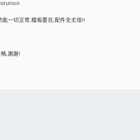
lution
能一切正常,檔板要在,配件全尤佳!!
格,謝謝!