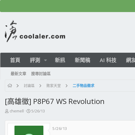
首頁
評測
新訊
新聞稿
AI 科技
網
最新文章
搜尋討論區
討論區
敗家天堂
二手物品徵求
[高雄徵] P8P67 WS Revolution
主
開
chemell
5/26/13
題
始
發
日
5/26/13
起
期
人