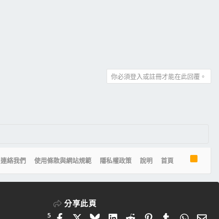
你必須登入或註冊才能在此回覆。
R
連絡我們
使用條款與網站規範
隱私權政策
說明
首頁
S
S
分享此頁
5
Facebook
X
Bluesky
LinkedIn
Reddit
Pinterest
Tumblr
Whats
電