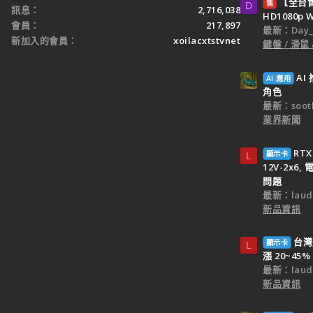
【全台售】
售
D
訊息
2,716,038
HD1080p
會員
217,897
最新：Day_k
新加入的會員
xoilacxtstvnet
鍵盤 / 滑鼠
A
AI 應用
角色
最新：sooth
業界新聞
RTX
顯示卡
L
12V-2x6
問題
最新：laud
新品資訊
台灣
顯示卡
L
漲 20~45%
最新：laud
新品資訊