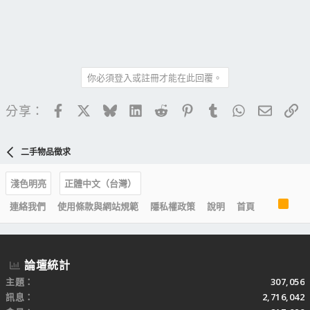
你必須登入或註冊才能在此回覆。
Facebook
X
Bluesky
LinkedIn
Reddit
Pinterest
Tumblr
WhatsApp
電子郵
連
分享：
二手物品徵求
淺色明亮
正體中文（台灣）
R
連絡我們
使用條款與網站規範
隱私權政策
說明
首頁
S
S
論壇統計
主題
307,056
訊息
2,716,042