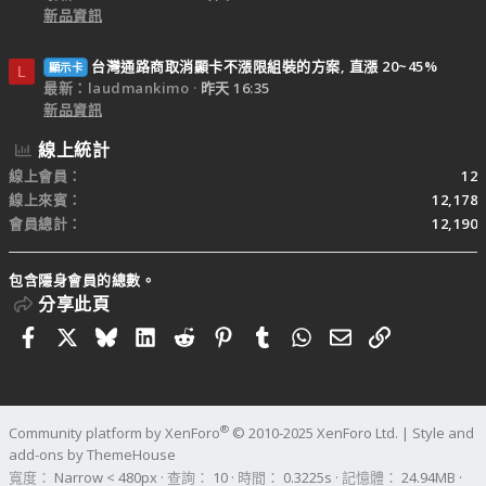
新品資訊
台灣通路商取消顯卡不漲限組裝的方案, 直漲 20~45%
顯示卡
L
最新：laudmankimo
昨天 16:35
新品資訊
線上統計
線上會員
12
線上來賓
12,178
會員總計
12,190
包含隱身會員的總數。
分享此頁
Facebook
X
Bluesky
LinkedIn
Reddit
Pinterest
Tumblr
WhatsApp
電子郵件
連結
®
Community platform by XenForo
© 2010-2025 XenForo Ltd.
|
Style and
add-ons by ThemeHouse
寬度
查詢
10
時間
0.3225s
記憶體
24.94MB