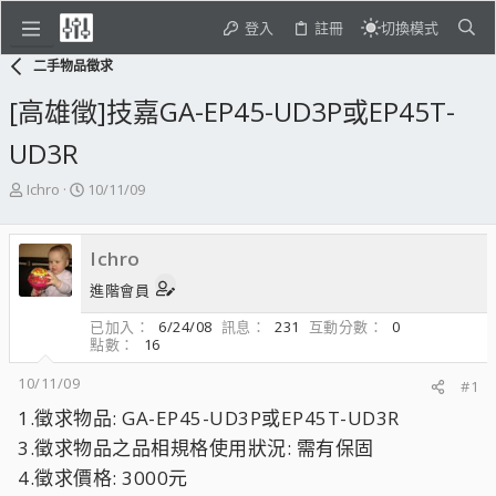
登入
註冊
切換模式
二手物品徵求
[高雄徵]技嘉GA-EP45-UD3P或EP45T-
UD3R
主
開
Ichro
10/11/09
題
始
發
日
起
期
Ichro
人
進階會員
已加入
6/24/08
訊息
231
互動分數
0
點數
16
10/11/09
#1
1.徵求物品: GA-EP45-UD3P或EP45T-UD3R
3.徵求物品之品相規格使用狀況: 需有保固
4.徵求價格: 3000元