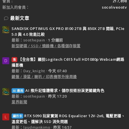
會員
217,898
新加入的會員
socoliveootv
最新文章
SANDISK OPTIMUS GX PRO 8100 2TB 與 850X 2TB 開箱, PCIe
5.0 與 4.0 效能比較
最新：soothepain
1 分鐘前
新型硬碟 / SSD / 燒錄機 / 各種儲存裝置
【全台售】羅技Logitech C615 Full HD1080p Webcam網路
售
D
攝影機
最新：Day_knight
今天 07:40
鍵盤 / 滑鼠 / 喇叭 / 印表機等外接周邊
AI 推升記憶體需求，儲存技術扮演更關鍵角色
AI 應用
最新：soothepain
昨天 17:20
業界新聞
RTX 5090 玩家實測 ROG Equalizer 12V-2x6, 電壓更穩、
顯示卡
L
溫度更低、還解決 SSD 消失問題
最新：laudmankimo
昨天 16:57