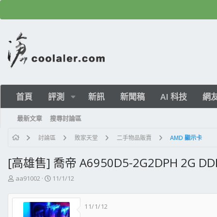
首頁
評測
新訊
新聞稿
AI 科技
網
最新文章
搜尋討論區
討論區
敗家天堂
二手物品販賣
AMD 顯示卡
[高雄售] 喬帝 A6950D5-2G2DPH 2G DD
主
開
aa91002
11/1/12
題
始
發
日
11/1/12
起
期
人