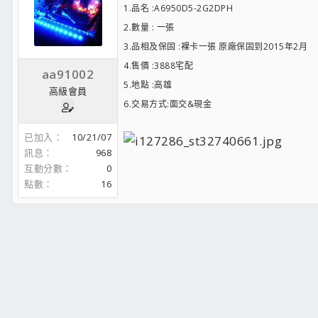
1.品名 :A6950D5-2G2DPH
2.數量 : 一張
3.品相及保固 :裸卡一張 原廠保固到2015年2月
4.售價 :3888宅配
aa91002
5.地點 :高雄
高級會員
6.交易方式:面交&現金
已加入
10/21/07
訊息
968
互動分數
0
點數
16