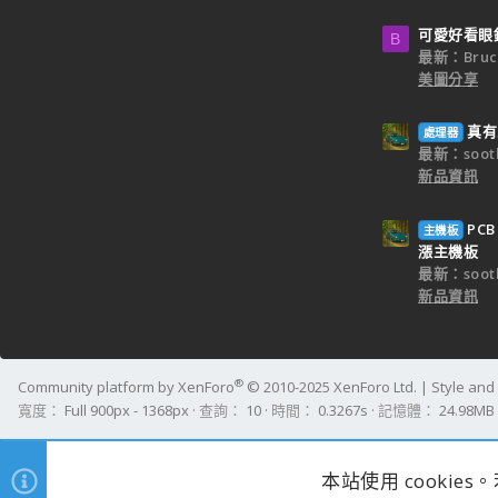
可愛好看眼
B
最新：Bruc
美圖分享
真有
處理器
最新：sooth
新品資訊
PC
主機板
漲主機板
最新：sooth
新品資訊
®
Community platform by XenForo
© 2010-2025 XenForo Ltd.
|
Style an
寬度
查詢
10
時間
0.3267s
記憶體
24.98MB
本站使用 cookie