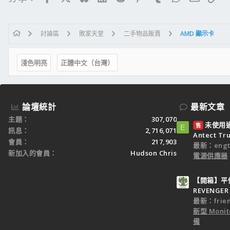
討論區
敗家天堂
二手物品販賣
AMD 顯示卡
淺色明亮
正體中文（台灣）
論壇統計
最新文章
主題
307,070
未使用過：
售
E
訊息
2,716,071
Antect T
會員
217,903
最新：engt
新加入的會員
Hudson Chris
電源供應器
【開箱】平價
REVENGER 
最新：frien
新型 Monit
備