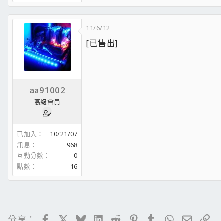
11/6/12
[已售出]
aa91002
高級會員
已加入
10/21/07
訊息
968
互動分數
0
點數
16
Facebook
X
Bluesky
LinkedIn
Reddit
Pinterest
Tumblr
WhatsApp
電子郵
連
分享：