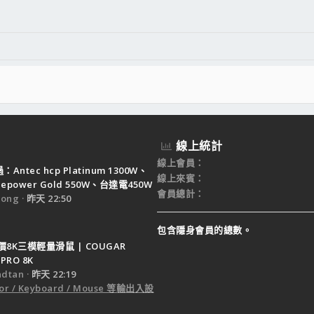
線上統計
線上會員
Antec hcp Platinum 1300W、
線上來賓
ruepower Gold 550W、台達電450W
會員總計
ong
昨天 22:50
包含隱身會員的總數。
8K三模輕量滑鼠 | COUGAR
PRO 8K
dtan
昨天 22:19
or / Keyboard / Mouse 等輸出入設