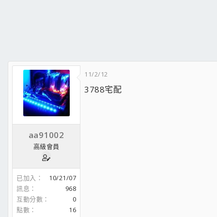
11/2/12
3788宅配
aa91002
高級會員
已加入
10/21/07
訊息
968
互動分數
0
點數
16