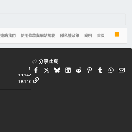
R
連絡我們
使用條款與網站規範
隱私權政策
說明
首頁
S
S
分享此頁
1
Facebook
X
Bluesky
LinkedIn
Reddit
Pinterest
Tumblr
Whats
電
19,142
連結
19,143