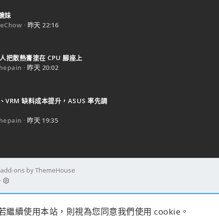
鏡妹
eChow
昨天 22:16
人把散熱膏塗在 CPU 腳座上
epain
昨天 20:02
B、VRM 缺料成本提升，ASUS 率先調
epain
昨天 19:35
d add-ons by ThemeHouse
s。若繼續使用本站，則視為您同意我們使用 cookie。