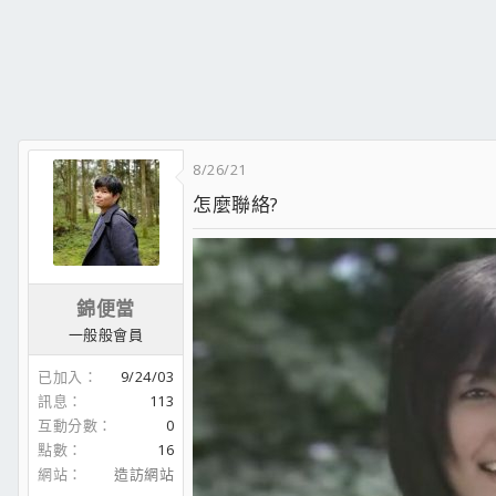
8/26/21
怎麼聯絡?
錦便當
一般般會員
已加入
9/24/03
訊息
113
互動分數
0
點數
16
網站
造訪網站