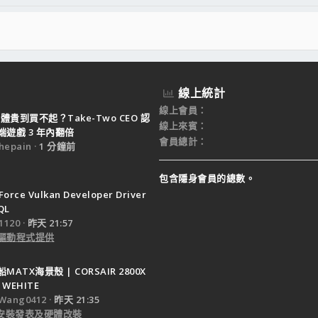
線上統計
線上會員
體貴到買不起？Take-Two CEO 認
線上來賓
遊戲 3 年內翻倍
會員總計
epain
1 分鐘前
包含隱身會員的總數。
Force Vulkan Developer Driver
QL
120
昨天 21:57
驅動程式提供
ATX海景殼 | CORSAIR 2800X
 WEHITE
Wang0412
昨天 21:35
e 安裝發表及硬體改裝