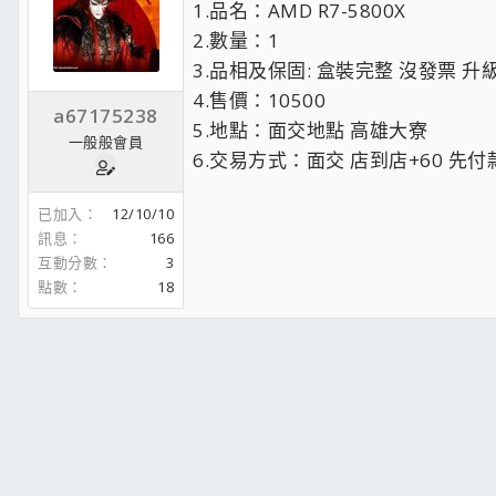
1.品名：AMD R7-5800X
2.數量：1
3.品相及保固: 盒裝完整 沒發票 升
4.售價：10500
a67175238
5.地點：面交地點 高雄大寮
一般般會員
6.交易方式：面交 店到店+60 先付
已加入
12/10/10
訊息
166
互動分數
3
點數
18