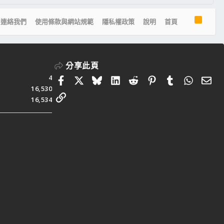
R
連絡我們
使用條款與網站規範
隱私權政策
說明
首頁
S
S
分享此頁
4
Facebook
X
Bluesky
LinkedIn
Reddit
Pinterest
Tumblr
Whats
電
16,530
連結
16,534