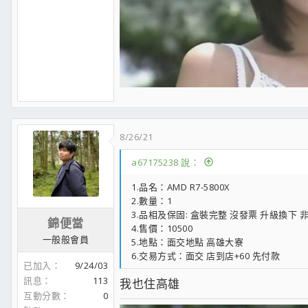
8/26/21
a67175238 說：
1.品名：AMD R7-5800X
2.數量：1
3.品相及保固: 盒裝完整 沒發票 升級換下 
錦便當
4.售價：10500
一般般會員
5.地點：面交地點 高雄大寮
6.交易方式：面交 店到店+60 先付款
已加入
9/24/03
訊息
113
我也住高雄
互動分數
0