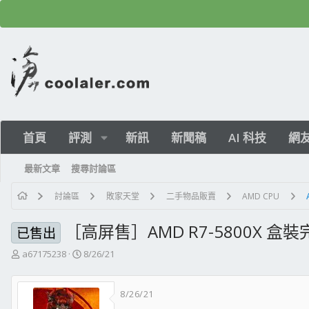
首頁
評測
新訊
新聞稿
AI 科技
網
最新文章
搜尋討論區
討論區
敗家天堂
二手物品販賣
AMD CPU
［高屏售］AMD R7-5800X 盒裝
已售出
主
開
a67175238
8/26/21
題
始
發
日
8/26/21
起
期
人