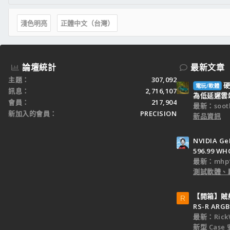
淺色明亮
正體中文（台灣）
論壇統計
最新文章
主題
307,092
硬
電玩/軟體
訊息
2,716,107
為低延遲雲端
會員
217,904
最新：sooth
新加入的會員
PRECISION
新品資訊
NVIDIA Ge
596.99 WH
最新：mhp1
測試軟體、
【開箱】賊船M
R
RS-R ARGB
最新：Rick
新型 Cas