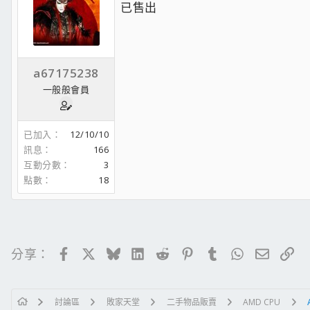
已售出
a67175238
一般般會員
已加入
12/10/10
訊息
166
互動分數
3
點數
18
Facebook
X
Bluesky
LinkedIn
Reddit
Pinterest
Tumblr
WhatsApp
電子郵
連
分享：
討論區
敗家天堂
二手物品販賣
AMD CPU